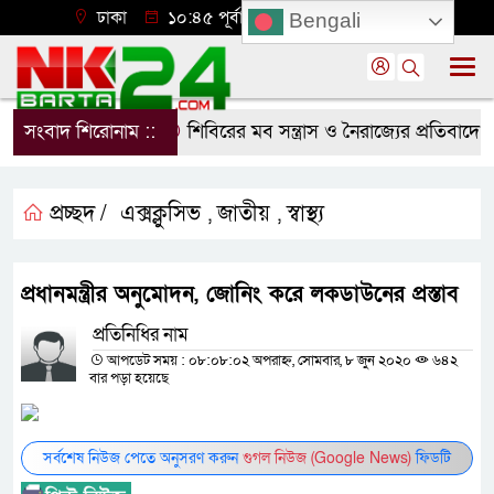
ঢাকা
১০:৪৫ পূর্বাহ্ন, শুক্রবার, ০৭ অগাস্ট ২০২৬
Bengali
সংবাদ শিরোনাম ::
শিবিরের মব সন্ত্রাস ও নৈরাজ্যের প্রতিবাদে ন
প্রচ্ছদ /
এক্সক্লুসিভ
জাতীয়
স্বাস্থ্য
,
,
প্রধানমন্ত্রীর অনুমোদন, জোনিং করে লকডাউনের প্রস্তাব
প্রতিনিধির নাম
আপডেট সময় : ০৮:০৮:০২ অপরাহ্ন, সোমবার, ৮ জুন ২০২০
৬৪২
বার পড়া হয়েছে
সর্বশেষ নিউজ পেতে অনুসরণ করুন
গুগল নিউজ (Google News)
ফিডটি