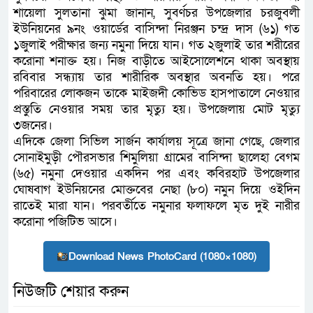
শায়েলা সুলতানা ঝুমা জানান, সুবর্ণচর উপজেলার চরজুবলী
ইউনিয়নের ৯নং ওয়ার্ডের বাসিন্দা নিরঞ্জন চন্দ্র দাস (৬১) গত
১জুলাই পরীক্ষার জন্য নমুনা দিয়ে যান। গত ২জুলাই তার শরীরের
করোনা শনাক্ত হয়। নিজ বাড়ীতে আইসোলেশনে থাকা অবস্থায়
রবিবার সন্ধ্যায় তার শারীরিক অবস্থার অবনতি হয়। পরে
পরিবারের লোকজন তাকে মাইজদী কোভিড হাসপাতালে নেওয়ার
প্রস্তুতি নেওয়ার সময় তার মৃত্যু হয়। উপজেলায় মোট মৃত্যু
৩জনের।
এদিকে জেলা সিভিল সার্জন কার্যালয় সূত্রে জানা গেছে, জেলার
সোনাইমুড়ী পৌরসভার শিমুলিয়া গ্রামের বাসিন্দা ছালেহা বেগম
(৬৫) নমুনা দেওয়ার একদিন পর এবং কবিরহাট উপজেলার
ঘোষবাগ ইউনিয়নের মোক্তবের নেছা (৮০) নমুন দিয়ে ওইদিন
রাতেই মারা যান। পরবর্তীতে নমুনার ফলাফলে মৃত দুই নারীর
করোনা পজিটিভ আসে।
Download News PhotoCard (1080×1080)
নিউজটি শেয়ার করুন