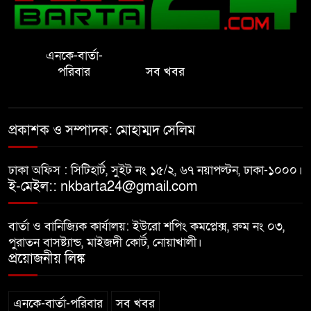
সফল করতে মতবিনিময় সভা
এনকে-বার্তা-
প্রাইেভেট পড়তে গিয়ে শিক্ষিকার বাবা
পরিবার
সব খবর
হাতে ধর্ষণের শিকার স্কুলছাত্রী
গভীর রাতে চাচীর ঘরে ভাতিজা,
প্রকাশক ও সম্পাদক: মোহাম্মদ সেলিম
পুরুষাঙ্গ কেটে উধাও চাচী
ঢাকা অফিস : সিটিহার্ট, সুইট নং ১৫/২, ৬৭ নয়াপল্টন, ঢাকা-১০০০।
নোয়াখালীতে র‌্যাবের অভিযান: ২
ই-মেইল:: nkbarta24@gmail.com
চাঞ্চল্যকর হত্যা মামলার আসামিসহ
গ্রেপ্তার ৪
বার্তা ও বানিজ্যিক কার্যালয়: ইউরো শপিং কমপ্লেক্স, রুম নং ০৩,
পুরাতন বাসষ্ট্যান্ড, মাইজদী কোর্ট, নোয়াখালী।
বাসি খাবার বিক্রির অভিযোগ, দুই
প্রয়োজনীয় লিঙ্ক
বিরিয়ানি হাউজকে জরিমানা
এনকে-বার্তা-পরিবার
সব খবর