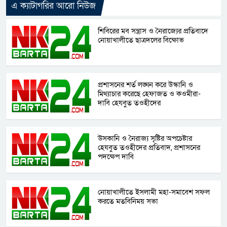
এ ক্যাটাগরির আরো নিউজ
শিবিরের মব সন্ত্রাস ও নৈরাজ্যের প্রতিবাদে
নোয়াখালীতে ছাত্রদলের বিক্ষোভ
প্রশাসনের শর্ত লঙ্ঘন করে উস্কানি ও
মিথ্যাচার করেছে হেফাজত ও কওমীরা-
দাবি হেযবুত তওহীদের
উসকানি ও নৈরাজ্য সৃষ্টির অপচেষ্টার
হেযবুত তওহীদের প্রতিবাদ, প্রশাসনের
পদক্ষেপ দাবি
নোয়াখালীতে ইসলামী মহা-সমাবেশ সফল
করতে মতবিনিময় সভা