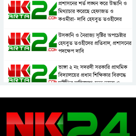
প্রশাসনের শর্ত লঙ্ঘন করে উস্কানি ও
মিথ্যাচার করেছে হেফাজত ও
কওমীরা- দাবি হেযবুত তওহীদের
উসকানি ও নৈরাজ্য সৃষ্টির অপচেষ্টার
হেযবুত তওহীদের প্রতিবাদ, প্রশাসনের
পদক্ষেপ দাবি
ভাঙ্গা ২ নং সদরদী সরকারি প্রাথমিক
বিদ্যালয়ের প্রধান শিক্ষিকার বিরুদ্ধে
দুর্নীতির অভিযোগ, দ্রুত তদন্ত ও
বদলির দাবি
রাষ্ট্রের আদর্শ পরিবর্তন জরুরি: ইমাম
সেলিম
নোয়াখালীতে ইসলামী মহা-সমাবেশ