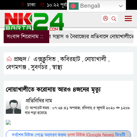
ঢাকা
১০:২২ পূর্বাহ্ন, রবিবার, ০৯ অগাস্ট ২০২৬
Bengali
সংবাদ শিরোনাম ::
শিবিরের মব সন্ত্রাস ও নৈরাজ্যের প্রতিবাদে নোয়াখালীতে ছাত
প্রচ্ছদ /
এক্সক্লুসিভ
কবিরহাট
নোয়াখালী
,
,
,
বেগমগঞ্জ
সুবর্ণচর
স্বাস্থ্য
,
,
নোয়াখালীতে করোনায় আরও ৪জনের মৃত্যু
প্রতিনিধির নাম
আপডেট সময় : ০৭:২৪:৪১ অপরাহ্ন, রবিবার, ৫ জুলাই ২০২০
১২৬৯
বার পড়া হয়েছে
সর্বশেষ নিউজ পেতে অনুসরণ করুন
গুগল নিউজ (Google News)
ফিডটি