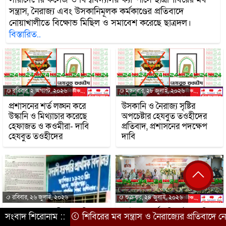
সন্ত্রাস, নৈরাজ্য এবং উসকানিমূলক কর্মকাণ্ডের প্রতিবাদে
নোয়াখালীতে বিক্ষোভ মিছিল ও সমাবেশ করেছে ছাত্রদল।
বিস্তারিত..
রবিবার, ২ অগাস্ট, ২০২৬
মঙ্গলবার, ২৮ জুলাই, ২০২৬
প্রশাসনের শর্ত লঙ্ঘন করে
উসকানি ও নৈরাজ্য সৃষ্টির
উস্কানি ও মিথ্যাচার করেছে
অপচেষ্টার হেযবুত তওহীদের
হেফাজত ও কওমীরা- দাবি
প্রতিবাদ, প্রশাসনের পদক্ষেপ
হেযবুত তওহীদের
দাবি
রবিবার, ২৬ জুলাই, ২০২৬
শুক্রবার, ২৪ জুলাই, ২০২৬
ভাঙ্গা ২ নং সদরদী সরকারি
রাষ্ট্রের আদর্শ পরিবর্তন জরুরি:
সংবাদ শিরোনাম ::
শিবিরের মব সন্ত্রাস ও নৈরাজ্যের প্রতিবাদে নো
প্রাথমিক বিদ্যালয়ের প্রধান
ইমাম সেলিম