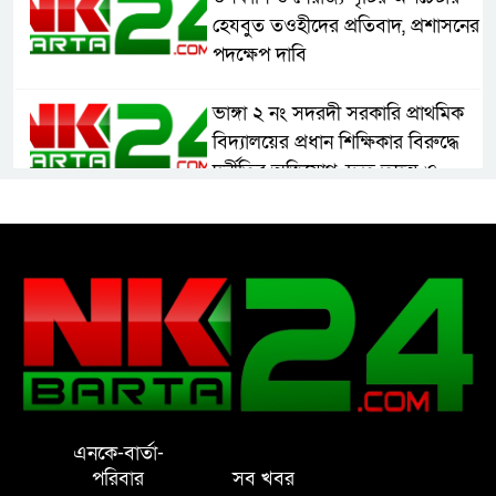
হেযবুত তওহীদের প্রতিবাদ, প্রশাসনের
পদক্ষেপ দাবি
ভাঙ্গা ২ নং সদরদী সরকারি প্রাথমিক
বিদ্যালয়ের প্রধান শিক্ষিকার বিরুদ্ধে
দুর্নীতির অভিযোগ, দ্রুত তদন্ত ও
বদলির দাবি
রাষ্ট্রের আদর্শ পরিবর্তন জরুরি: ইমাম
সেলিম
নোয়াখালীতে ইসলামী মহা-সমাবেশ
সফল করতে মতবিনিময় সভা
এনকে-বার্তা-
প্রাইেভেট পড়তে গিয়ে শিক্ষিকার বাবা
পরিবার
সব খবর
হাতে ধর্ষণের শিকার স্কুলছাত্রী