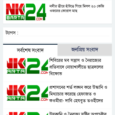
নদীর তীরে হাঁটতে গিয়ে মিলল ২০ কেজি
ওজনের কোরাল মাছ
ট্যাগস :
জনপ্রিয় সংবাদ
সর্বশেষ সংবাদ
শিবিরের মব সন্ত্রাস ও নৈরাজ্যের
প্রতিবাদে নোয়াখালীতে ছাত্রদলের
বিক্ষোভ
প্রশাসনের শর্ত লঙ্ঘন করে উস্কানি ও
মিথ্যাচার করেছে হেফাজত ও
কওমীরা- দাবি হেযবুত তওহীদের
উসকানি ও নৈরাজ্য সৃষ্টির অপচেষ্টার