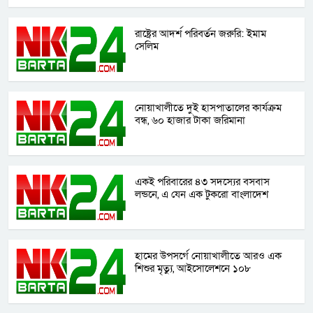
রাষ্ট্রের আদর্শ পরিবর্তন জরুরি: ইমাম
সেলিম
নোয়াখালীতে দুই হাসপাতালের কার্যক্রম
বন্ধ, ৬০ হাজার টাকা জরিমানা
একই পরিবারের ৪৩ সদস্যের বসবাস
লন্ডনে, এ যেন এক টুকরো বাংলাদেশ
হামের উপসর্গে নোয়াখালীতে আরও এক
শিশুর মৃত্যু, আইসোলেশনে ১০৮