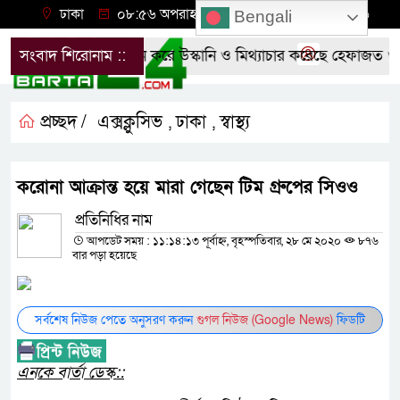
ঢাকা
০৮:৫৬ অপরাহ্ন, বৃহস্পতিবার, ০৬ অগাস্ট ২০২৬
Bengali
প্রশাসনের শর্ত লঙ্ঘন করে উস্কানি ও মিথ্যাচার করেছে হেফাজত ও 
সংবাদ শিরোনাম ::
প্রচ্ছদ /
এক্সক্লুসিভ
ঢাকা
স্বাস্থ্য
,
,
করোনা আক্রান্ত হয়ে মারা গেছেন টিম গ্রুপের সিওও
প্রতিনিধির নাম
আপডেট সময় : ১১:১৪:১৩ পূর্বাহ্ন, বৃহস্পতিবার, ২৮ মে ২০২০
৮৭৬
বার পড়া হয়েছে
সর্বশেষ নিউজ পেতে অনুসরণ করুন
গুগল নিউজ (Google News)
ফিডটি
এনকে বার্তা ডেস্ক::