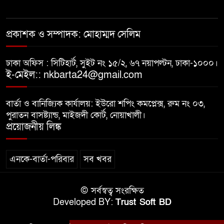
গভীর রাতে চাচীর ঘরে ভাতিজা,
প্রকাশক ও সম্পাদক: মোহাম্মদ সেলিম
পুরুষাঙ্গ কেটে উধাও চাচী
ঢাকা অফিস : সিটিহার্ট, সুইট নং ১৫/২, ৬৭ নয়াপল্টন, ঢাকা-১০০০।
নোয়াখালীতে র‌্যাবের অভিযান: ২
ই-মেইল:: nkbarta24@gmail.com
চাঞ্চল্যকর হত্যা মামলার আসামিসহ
গ্রেপ্তার ৪
বার্তা ও বানিজ্যিক কার্যালয়: ইউরো শপিং কমপ্লেক্স, রুম নং ০৩,
পুরাতন বাসষ্ট্যান্ড, মাইজদী কোর্ট, নোয়াখালী।
বাসি খাবার বিক্রির অভিযোগ, দুই
প্রয়োজনীয় লিঙ্ক
বিরিয়ানি হাউজকে জরিমানা
এনকে-বার্তা-পরিবার
সব খবর
© সর্বস্বত্ব সংরক্ষিত
Developed BY:
Trust Soft BD