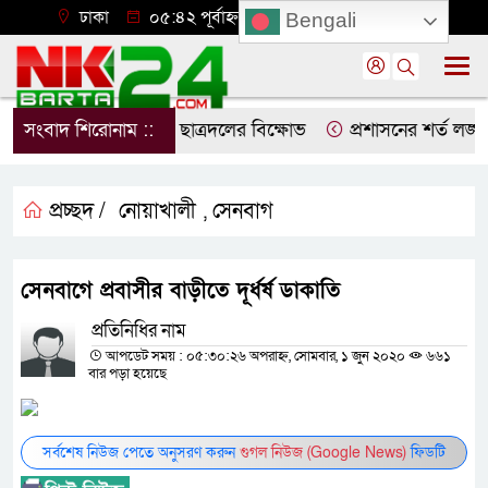
ঢাকা
০৫:৪২ পূর্বাহ্ন, বৃহস্পতিবার, ০৬ অগাস্ট ২০২৬
Bengali
 প্রতিবাদে নোয়াখালীতে ছাত্রদলের বিক্ষোভ
সংবাদ শিরোনাম ::
প্রশাসনের শর্ত লঙ্ঘন
প্রচ্ছদ /
নোয়াখালী
সেনবাগ
,
সেনবাগে প্রবাসীর বাড়ীতে দূর্ধর্ষ ডাকাতি
প্রতিনিধির নাম
আপডেট সময় : ০৫:৩০:২৬ অপরাহ্ন, সোমবার, ১ জুন ২০২০
৬৬১
বার পড়া হয়েছে
সর্বশেষ নিউজ পেতে অনুসরণ করুন
গুগল নিউজ (Google News)
ফিডটি