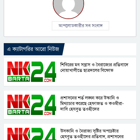
আপলোডকারীর সব সংবাদ
এ ক্যাটাগরির আরো নিউজ
শিবিরের মব সন্ত্রাস ও নৈরাজ্যের প্রতিবাদে
নোয়াখালীতে ছাত্রদলের বিক্ষোভ
প্রশাসনের শর্ত লঙ্ঘন করে উস্কানি ও
মিথ্যাচার করেছে হেফাজত ও কওমীরা-
দাবি হেযবুত তওহীদের
উসকানি ও নৈরাজ্য সৃষ্টির অপচেষ্টার
হেযবুত তওহীদের প্রতিবাদ, প্রশাসনের