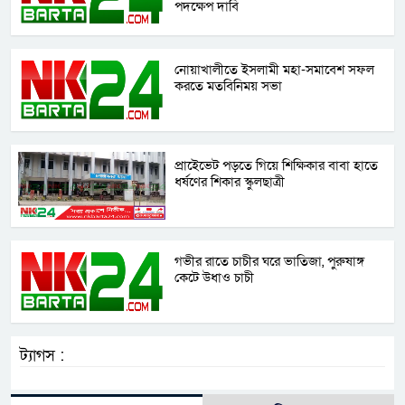
পদক্ষেপ দাবি
নোয়াখালীতে ইসলামী মহা-সমাবেশ সফল
করতে মতবিনিময় সভা
প্রাইেভেট পড়তে গিয়ে শিক্ষিকার বাবা হাতে
ধর্ষণের শিকার স্কুলছাত্রী
গভীর রাতে চাচীর ঘরে ভাতিজা, পুরুষাঙ্গ
কেটে উধাও চাচী
ট্যাগস :