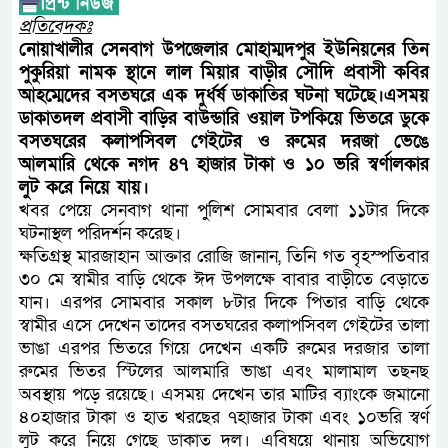
প্রতিবেদকঃ
নোয়াখালীর সেনবাগ উপজেলার মোহাম্মদপুর ইউনিয়নের তিন
পুকুরিয়া নামক স্থানে লাল মিয়ার বাড়ীর সৌদি প্রবাসী কবির
আহম্মেদের বসতঘরে এক দুর্ধর্ষ ডাকাতির ঘটনা ঘটেছে।এসময়
ডাকাতদল প্রবাসী বাড়ির বাউন্ডারি ওয়াল টপকিয়ে ভিতরে ডুকে
বসতঘরের কলাপসিবল গেইটের ও রুমের দরজা ভেঙে
আলমারি থেকে নগদ ৪৭ হাজার টাকা ও ১০ ভরি স্বর্ণালকার
লুট করে নিয়ে যায়।
খবর পেয়ে সেনবাগ থানা পুলিশ সোমবার বেলা ১১টার দিকে
ঘটনাস্থল পরিদর্শন করেছ।
ক্ষতিগ্রস্থ মারজাহান আক্তার রোজি জানান, তিনি গত বৃহস্পতিবার
৩০ মে স্বামীর বাড়ি থেকে ঈদ উপলক্ষে বাবার বাড়ীতে বেড়াতে
যান। এরপর সোমবার সকাল ৮টার দিকে পিতার বাড়ি থেকে
স্বামীর এসে দেখেন তাদের বসতঘরের কলাপসিবল গেইটের তালা
ভাঙা এরপর ভিতরে গিয়ে দেখেন একটি রুমের দরজার তালা
রুমের ভিতর স্টিলের আলমারি ভাঙা এবং মালামাল তছনছ
অবস্থায় পড়ে রয়েছে। এসময় দেখেন তার মাটির ব্যাংকে জমানো
৪০হাজার টাকা ও হাত খরছের ৭হাজার টাকা এবং ১০ভরি স্বর্ণ
লুট করে নিয়ে গেছে ডাকাত দল। এবিষয়ে থানায় অভিযোগ