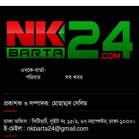
রাষ্ট্রের আদর্শ পরিবর্তন জরুরি: ইমাম
সেলিম
নোয়াখালীতে ইসলামী মহা-সমাবেশ
সফল করতে মতবিনিময় সভা
এনকে-বার্তা-
প্রাইেভেট পড়তে গিয়ে শিক্ষিকার বাবা
পরিবার
সব খবর
হাতে ধর্ষণের শিকার স্কুলছাত্রী
গভীর রাতে চাচীর ঘরে ভাতিজা,
প্রকাশক ও সম্পাদক: মোহাম্মদ সেলিম
পুরুষাঙ্গ কেটে উধাও চাচী
ঢাকা অফিস : সিটিহার্ট, সুইট নং ১৫/২, ৬৭ নয়াপল্টন, ঢাকা-১০০০।
নোয়াখালীতে র‌্যাবের অভিযান: ২
ই-মেইল:: nkbarta24@gmail.com
চাঞ্চল্যকর হত্যা মামলার আসামিসহ