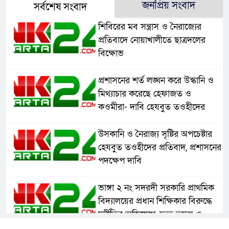
জনপ্রিয় সংবাদ
সর্বশেষ সংবাদ
শিবিরের মব সন্ত্রাস ও নৈরাজ্যের
প্রতিবাদে নোয়াখালীতে ছাত্রদলের
বিক্ষোভ
প্রশাসনের শর্ত লঙ্ঘন করে উস্কানি ও
মিথ্যাচার করেছে হেফাজত ও
কওমীরা- দাবি হেযবুত তওহীদের
উসকানি ও নৈরাজ্য সৃষ্টির অপচেষ্টার
হেযবুত তওহীদের প্রতিবাদ, প্রশাসনের
পদক্ষেপ দাবি
ভাঙ্গা ২ নং সদরদী সরকারি প্রাথমিক
বিদ্যালয়ের প্রধান শিক্ষিকার বিরুদ্ধে
দুর্নীতির অভিযোগ, দ্রুত তদন্ত ও
বদলির দাবি