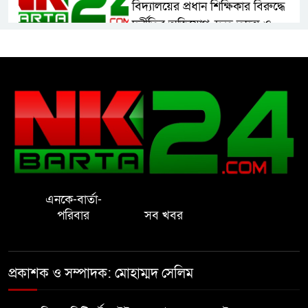
বিদ্যালয়ের প্রধান শিক্ষিকার বিরুদ্ধে
দুর্নীতির অভিযোগ, দ্রুত তদন্ত ও
বদলির দাবি
রাষ্ট্রের আদর্শ পরিবর্তন জরুরি: ইমাম
সেলিম
নোয়াখালীতে ইসলামী মহা-সমাবেশ
সফল করতে মতবিনিময় সভা
এনকে-বার্তা-
প্রাইেভেট পড়তে গিয়ে শিক্ষিকার বাবা
পরিবার
সব খবর
হাতে ধর্ষণের শিকার স্কুলছাত্রী
গভীর রাতে চাচীর ঘরে ভাতিজা,
প্রকাশক ও সম্পাদক: মোহাম্মদ সেলিম
পুরুষাঙ্গ কেটে উধাও চাচী