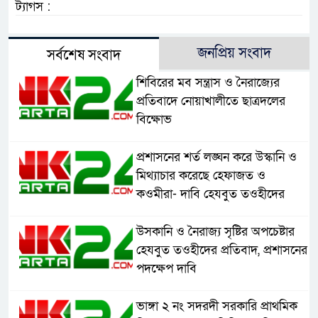
ট্যাগস :
জনপ্রিয় সংবাদ
সর্বশেষ সংবাদ
শিবিরের মব সন্ত্রাস ও নৈরাজ্যের
প্রতিবাদে নোয়াখালীতে ছাত্রদলের
বিক্ষোভ
প্রশাসনের শর্ত লঙ্ঘন করে উস্কানি ও
মিথ্যাচার করেছে হেফাজত ও
কওমীরা- দাবি হেযবুত তওহীদের
উসকানি ও নৈরাজ্য সৃষ্টির অপচেষ্টার
হেযবুত তওহীদের প্রতিবাদ, প্রশাসনের
পদক্ষেপ দাবি
ভাঙ্গা ২ নং সদরদী সরকারি প্রাথমিক