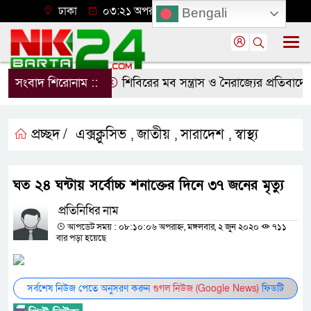
ঢাকা
০৩:২১ অপরাহ্ন, রবিবার, ০৯ অগাস্ট ২০২৬
Bengali
সংবাদ শিরোনাম ::
শিবিরের মব সন্ত্রাস ও নৈরাজ্যের প্রতিবাদে ন
প্রচ্ছদ /
এক্সক্লুসিভ
জাতীয়
সারাদেশ
স্বাস্থ্য
,
,
,
ঘত ২৪ ঘন্টায় সর্বোচ্চ শনাক্তের দিনে ৩৭ জনের মৃত্যু
প্রতিনিধির নাম
আপডেট সময় : ০৮:১০:০৬ অপরাহ্ন, মঙ্গলবার, ২ জুন ২০২০
৭১১
বার পড়া হয়েছে
সর্বশেষ নিউজ পেতে অনুসরণ করুন
গুগল নিউজ (Google News)
ফিডটি