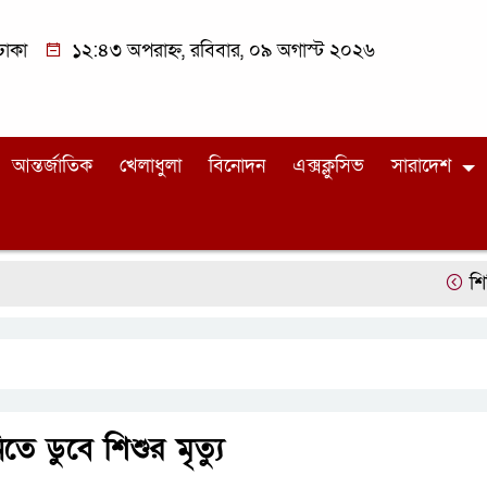
ঢাকা
১২:৪৩ অপরাহ্ন, রবিবার, ০৯ অগাস্ট ২০২৬
আন্তর্জাতিক
খেলাধুলা
বিনোদন
এক্সক্লুসিভ
সারাদেশ
শিবিরের 
তে ডুবে শিশুর মৃত্যু