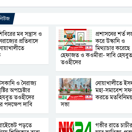
 নিউজ
িবিরের মব সন্ত্রাস ও
প্রশাসনের শর্ত লঙ
ৈরাজ্যের প্রতিবাদে
করে উস্কানি ও
নোয়াখালীতে
মিথ্যাচার করেছে
ভ
হেফাজত ও কওমীরা- দাবি হেযবু
তওহীদের
সকানি ও নৈরাজ্য
নোয়াখালীতে ইস
ৃষ্টির অপচেষ্টার
মহা-সমাবেশ স
েযবুত তওহীদের
করতে মতবিনিম
ের পদক্ষেপ দাবি
সভা
্রাইেভেট পড়তে
গভীর রাতে চাচী