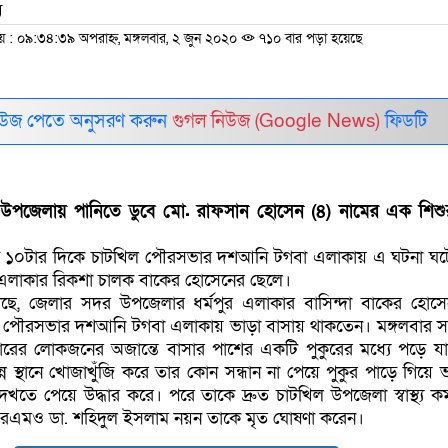
ম
 ০৯:৩৪:৩৯ অপরাহ্ন, মঙ্গলবার, ২ জুন ২০২০
৭১০ বার পড়া হয়েছে
নিউজ পেতে অনুসরণ করুন
গুগল নিউজ (Google News)
ফিডটি
উপজেলায় পানিতে ডুবে মো. রাফসান হোসেন (৪) নামের এক শিশুর 
ে ১০টার দিকে চাটখিল পৌরসভার দশআনি টগবা এলাকায় এ ঘটনা ঘট
এলাকার রিকশা চালক বাকের হোসেনের ছেলে।
া গেছে, জেলার সদর উপজেলার ধর্মপুর এলাকার বাসিন্দা বাকের হোস
ল পৌরসভার দশআনি টগবা এলাকায় ভাড়া বাসায় থাকতেন। মঙ্গলবার 
ের লোকজনের অজান্তে বাসার পাশের একটি পুকুরের মধ্যে পড়ে য
ন স্থানে খোজাখুঁজি করে তার কোন সন্ধান না পেয়ে পুকুর পাড়ে গিয়ে 
খতে পেয়ে উদ্ধার করে। পরে তাকে দ্রুত চাটখিল উপজেলা স্বাস্থ্য কমপ্
রএমও ডা. শহিদুল ইসলাম নয়ন তাকে মৃত ঘোষণা করেন।