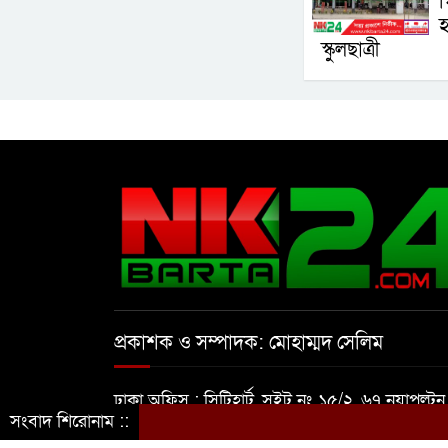
গ
হ
স্কুলছাত্রী
প্রকাশক ও সম্পাদক: মোহাম্মদ সেলিম
ঢাকা অফিস : সিটিহার্ট, সুইট নং ১৫/২, ৬৭ নয়াপল্টন,
সংবাদ শিরোনাম ::
ঢাকা-১০০০।