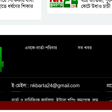
িয়ে শিক্ষিকার বাবা
ঘরে ভাতিজা, পুরুষ
াতে ধর্ষণের শিকার
কেটে উধাও চাচী
এনকে-বার্তা-পরিবার
সব খবর
ই-মেইল:: nkbarta24@gmail.com
প্
বার্তা ও বানিজ্যিক কার্যালয়: ইউরো শপিং কমপ্লেক্স, রুম
এন
নং ০৩, পুরাতন বাসষ্ট্যান্ড, মাইজদী কোর্ট, নোয়াখালী।