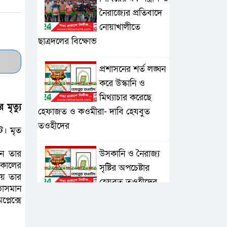
নৈরাজ্যের প্রতিবাদে
নোয়াখালীতে
ছাত্রদলের বিক্ষোভ
প্রশাসনের শর্ত লঙ্ঘন
করে উস্কানি ও
মিথ্যাচার করেছে
মৃত্যু
হেফাজত ও কওমীরা- দাবি হেযবুত
তওহীদের
ে। মৃত
উসকানি ও নৈরাজ্য
েন তার
সকালের
সৃষ্টির অপচেষ্টার
ায় তার
হেযবুত তওহীদের
ভাসমান
প্রতিবাদ, প্রশাসনের পদক্ষেপ দাবি
লেক্সে
ভাঙ্গা ২ নং সদরদী