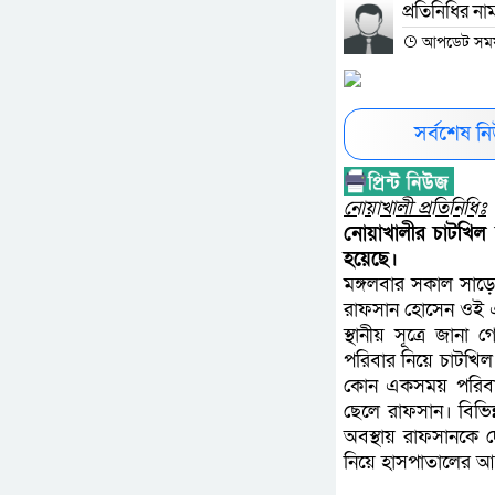
প্রতিনিধির না
আপডেট সময় :
সর্বশেষ 
নোয়াখালী প্রতিনিধিঃ
নোয়াখালীর চাটখিল 
হয়েছে।
মঙ্গলবার সকাল সাড়
রাফসান হোসেন ওই 
স্থানীয় সূত্রে জান
পরিবার নিয়ে চাটখি
কোন একসময় পরিবার
ছেলে রাফসান। বিভিন্
অবস্থায় রাফসানকে দে
নিয়ে হাসপাতালের আ