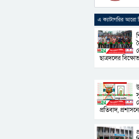
এ ক্যাটাগরির আরো
শ
ন
ছাত্রদলের বিক্ষো
উ
স
হ
প্রতিবাদ, প্রশাসন
প