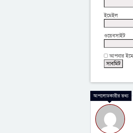
ইমেইল
ওয়েবসাইট
আপনার ইমেইল
আপলোডকারীর তথ্য