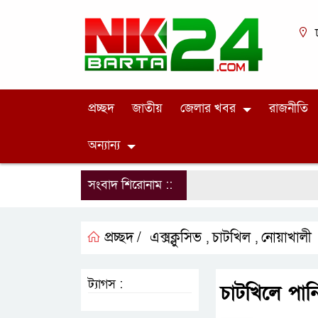
প্রচ্ছদ
জাতীয়
জেলার খবর
রাজনীতি
অন্যান্য
সংবাদ শিরোনাম ::
প্রচ্ছদ /
এক্সক্লুসিভ
চাটখিল
নোয়াখালী
,
,
ট্যাগস :
চাটখিলে পানি