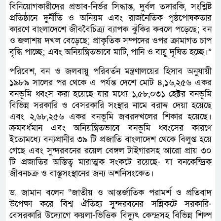
বিনিয়োগকারীদের প্রভাব-নির্ভর সিদ্ধান্ত, দুর্বল তদারকি, সংশ্লিষ্ট
প্রতিষ্ঠানে দুর্নীতি ও অনিয়ম এবং রাজনৈতিক পৃষ্ঠপোষকতার
কারণে বাংলাদেশে জীববৈচিত্র্য ব্যাপক ঝুঁকির কবলে পড়েছে; বন
ও জলাশয় দখল বেড়েছে; প্রাকৃতিক সম্পদের ওপর ক্রামাগত চাপ
বৃদ্ধি পাচ্ছে; এবং অনিয়ন্ত্রিতভাবে মাটি, পানি ও বায়ু দূষিত হচ্ছে।”
পরিবেশ, বন ও জলবায়ু পরিবর্তন মন্ত্রণালয়ের হিসাব অনুযায়ী
১৯৮৯ সালের পর থেকে এ পর্যন্ত দেশে মোট ৪,১৬,২৫৬ একর
বনভূমি ধ্বংস করা হয়েছে যার মধ্যে ১,৫৮,০৩১ হেক্টর বনভূমি
বিভিন্ন সরকারি ও বেসরকারি সংস্থার নামে বরাদ্দ দেয়া হয়েছে
এবং ২,৬৮,২৫৬ একর বনভূমি জবরদখলের শিকার হয়েছে।
ক্রমবর্ধমান এবং অনিয়ন্ত্রিতভাবে বনভূমি ধ্বংসের কারণে
ইতোমধ্যে বন্যপ্রানীর ৩৯ টি প্রজাতি বাংলাদেশ থেকে বিলুপ্ত হয়ে
গেছে এবং সুন্দরবনের রয়েল বেঙ্গল টাইগারসহ আরো প্রায় ৩০
টি প্রজাতির অস্তিত্ব মারাত্মক সংকটে রয়েছে- যা বনকেন্দ্রিক
জীবনচক্র ও বাস্তুসংস্থানের জন্য অশনিসংকেত।
ড. জামান বলেন “জাতীয় ও আন্তর্জাতিক পরামর্শ ও প্রতিবাদ
উপেক্ষা করে বিশ্ব ঐতিহ্য সুন্দরবনের সন্নিকটে সরকারি-
বেসরকারি উদ্যোগে কয়লা-ভিত্তিক বিদ্যুৎ কেন্দ্রসহ বিভিন্ন শিল্প