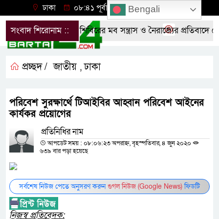
ঢাকা
০৮:৪১ পূর্বাহ্ন, শনিবার, ০৮ অগাস্ট ২০২৬
Bengali
সংবাদ শিরোনাম ::
শিবিরের মব সন্ত্রাস ও নৈরাজ্যের প্রতিবাদে নোয়া
প্রচ্ছদ /
জাতীয়
ঢাকা
,
পরিবেশ সুরক্ষার্থে টিআইবির আহ্বান পরিবেশ আইনের
কার্যকর প্রয়োগের
প্রতিনিধির নাম
আপডেট সময় : ০৮:০৬:২৩ অপরাহ্ন, বৃহস্পতিবার, ৪ জুন ২০২০
৬৩৯ বার পড়া হয়েছে
সর্বশেষ নিউজ পেতে অনুসরণ করুন
গুগল নিউজ (Google News)
ফিডটি
নিজস্ব প্রতিবেদক: