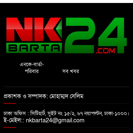
রাষ্ট্রের আদর্শ পরিবর্তন জরুরি: ইমাম
সেলিম
নোয়াখালীতে ইসলামী মহা-সমাবেশ
সফল করতে মতবিনিময় সভা
এনকে-বার্তা-
প্রাইেভেট পড়তে গিয়ে শিক্ষিকার বাবা
পরিবার
সব খবর
হাতে ধর্ষণের শিকার স্কুলছাত্রী
গভীর রাতে চাচীর ঘরে ভাতিজা,
প্রকাশক ও সম্পাদক: মোহাম্মদ সেলিম
পুরুষাঙ্গ কেটে উধাও চাচী
ঢাকা অফিস : সিটিহার্ট, সুইট নং ১৫/২, ৬৭ নয়াপল্টন, ঢাকা-১০০০।
নোয়াখালীতে র‌্যাবের অভিযান: ২
ই-মেইল:: nkbarta24@gmail.com
চাঞ্চল্যকর হত্যা মামলার আসামিসহ