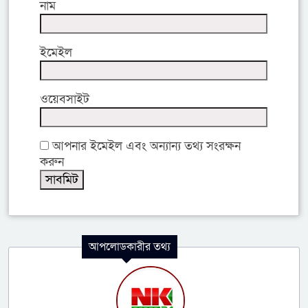
নাম
ইমেইল
ওয়েবসাইট
আপনার ইমেইল এবং অন্যান্য তথ্য সংরক্ষন
করুন
আপলোডকারীর তথ্য