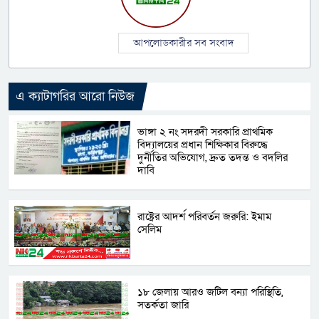
আপলোডকারীর সব সংবাদ
এ ক্যাটাগরির আরো নিউজ
ভাঙ্গা ২ নং সদরদী সরকারি প্রাথমিক
বিদ্যালয়ের প্রধান শিক্ষিকার বিরুদ্ধে
দুর্নীতির অভিযোগ, দ্রুত তদন্ত ও বদলির
দাবি
রাষ্ট্রের আদর্শ পরিবর্তন জরুরি: ইমাম
সেলিম
১৮ জেলায় আরও জটিল বন্যা পরিস্থিতি,
সতর্কতা জারি