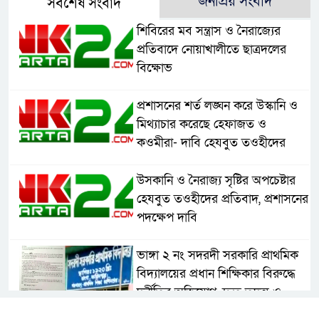
জনপ্রিয় সংবাদ
সর্বশেষ সংবাদ
শিবিরের মব সন্ত্রাস ও নৈরাজ্যের
প্রতিবাদে নোয়াখালীতে ছাত্রদলের
বিক্ষোভ
প্রশাসনের শর্ত লঙ্ঘন করে উস্কানি ও
মিথ্যাচার করেছে হেফাজত ও
কওমীরা- দাবি হেযবুত তওহীদের
উসকানি ও নৈরাজ্য সৃষ্টির অপচেষ্টার
হেযবুত তওহীদের প্রতিবাদ, প্রশাসনের
পদক্ষেপ দাবি
ভাঙ্গা ২ নং সদরদী সরকারি প্রাথমিক
বিদ্যালয়ের প্রধান শিক্ষিকার বিরুদ্ধে
দুর্নীতির অভিযোগ, দ্রুত তদন্ত ও
বদলির দাবি