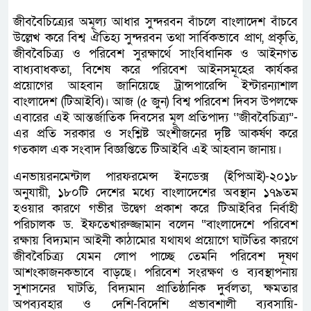
জীববৈচিত্র্যের অমূল্য আধার সুন্দরবন বাঁচলে বাংলাদেশ বাঁচবে
উল্লেখ করে বিশ্ব ঐতিহ্য সুন্দরবন তথা সার্বিকভাবে প্রাণ, প্রকৃতি,
জীববৈচিত্র্য ও পরিবেশ সুরক্ষার্থে সাংবিধানিক ও আইনগত
বাধ্যবাধকতা, বিশেষ করে পরিবেশ আইনসমূহের কার্যকর
প্রয়োগের আহবান জানিয়েছে ট্রান্সপারেন্সি ইন্টারন্যাশাল
বাংলাদেশ (টিআইবি)। আজ (৫ জুন) বিশ্ব পরিবেশ দিবস উপলক্ষে
এবারের এই আন্তর্জাতিক দিবসের মূল প্রতিপাদ্য ‘‘জীববৈচিত্র্য”-
এর প্রতি সরকার ও সংশ্লিষ্ট অংশীজনের দৃষ্টি আকর্ষণ করে
গতকাল এক সংবাদ বিজ্ঞপ্তিতে টিআইবি এই আহবান জানায়।
এনভায়রনমেন্টাল পারফরমেন্স ইনডেক্স (ইপিআই)-২০১৮
অনুযায়ী, ১৮০টি দেশের মধ্যে বাংলাদেশের অবস্থান ১৭৯তম
হওয়ার কারণে গভীর উদ্বেগ প্রকাশ করে টিআইবির নির্বাহী
পরিচালক ড. ইফতেখারুজ্জামান বলেন “বাংলাদেশে পরিবেশ
রক্ষায় বিদ্যমান আইনী কাঠামোর যথাযথ প্রয়োগে ঘাটতির কারণে
জীববৈচিত্র্য যেমন লোপ পাচ্ছে তেমনি পরিবেশ দূষণ
আশংকাজনকভাবে বাড়ছে। পরিবেশ সংরক্ষণ ও ব্যবস্থাপনায়
সুশাসনের ঘাটতি, বিদ্যমান প্রাতিষ্ঠানিক দুর্বলতা, ক্ষমতার
অপব্যবহার ও দেশি-বিদেশি প্রভাবশালী ব্যবসায়ি-