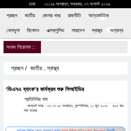
ঢাকা
০১:২৬ অপরাহ্ন, শুক্রবার, ০৭ অগাস্ট ২০২৬
প্রচ্ছদ
জাতীয়
জেলার খবর
রাজনীতি
আন্তর্জাতিক
খেলাধুলা
বিনোদন
এক্সক্লুসিভ
সারাদেশ
স্বাস্থ্য
অন্যান্য
সংবাদ শিরোনাম ::
শি
প্রচ্ছদ /
জাতীয়
স্বাস্থ্য
,
‘ডিএনএ ব্যাংক’র কার্যক্রম শুরু সিআইডির
প্রতিনিধির নাম
আপডেট সময় : ০৫:২৭:২৮ অপরাহ্ন, বৃহস্পতিবার, ১১ জুন ২০২০
৬০৫
বার পড়া হয়েছে