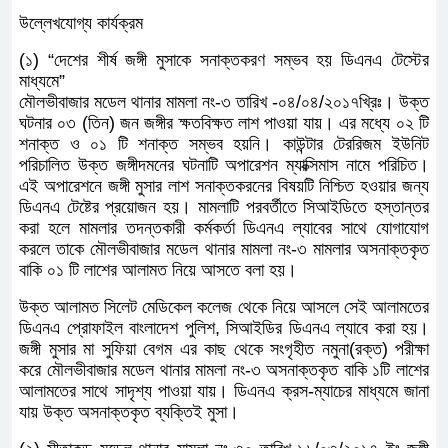
ফরেনসিক ডিএনএ ল্যাব দেশের বিভিন্ন কোর্ট, থানা হতে আগত
শতাধিক মামলা গ্রহণ করে থাকে এবং নিদিষ্ট সময়ের মধ্যে
রিপোর্ট প্রদান করে থাকে। DNA Database এ সংরক্ষিত DNA
Profile সমূহ বিশ্লেষণ করে নিখোঁজ বা অজ্ঞাত কোন ব্যক্তি কে
শনাক্তকরণ করা সম্ভব হয় যদি অজ্ঞাত বা নিখোঁজ ব্যাক্তির
দাবিদার কিংবা আত্মীয়-স্বজন পাওয়া যায়।
বাংলাদেশ পুলিশ কর্তৃক জাপান সরকারের জেডিসিএফ এর
অর্থায়নে ফরেনসিক ডিএনএ ল্যাবরেটরি অফ বাংলাদেশ পুলিশ
শীর্ষক প্রকল্পের কার্যক্রম আগস্ট ২০১১ খ্রিঃ শুরু হয় যা জুন
২০১৫ খ্রিঃ সমাপ্ত হয়।
উল্লেখযোগ্য কার্যক্রম
(১) “দেশের শীর্ষ জঙ্গী মুসাকে সনাক্তকরণ সম্ভব হয় ডিএনএ
টেস্টের মাধ্যমে”
মৌলভীবাজার মডেল থানার মামলা নং-৩ তারিখ
-০৪/০৪/২০১৭খ্রিঃ। উক্ত ঘটনার ০৩ (তিন) জন জঙ্গীর ক্ষতবিক্ষত
লাশ পাওয়া যায়। এর মধ্যে ০২ টি শনাক্ত ও ০১ টি শনাক্ত সম্ভব
হয়নি। কাউন্টার টেররিজম ইউনিট পরিচালিত উক্ত জঙ্গীদমনের