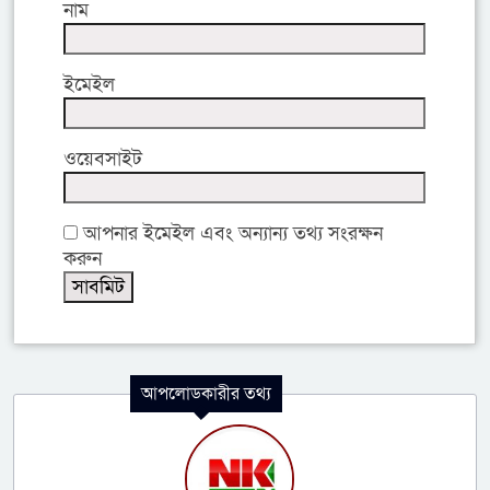
নাম
ইমেইল
ওয়েবসাইট
আপনার ইমেইল এবং অন্যান্য তথ্য সংরক্ষন
করুন
আপলোডকারীর তথ্য