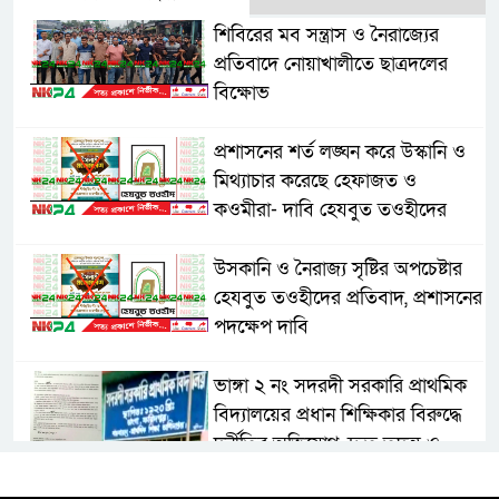
শিবিরের মব সন্ত্রাস ও নৈরাজ্যের
প্রতিবাদে নোয়াখালীতে ছাত্রদলের
বিক্ষোভ
প্রশাসনের শর্ত লঙ্ঘন করে উস্কানি ও
মিথ্যাচার করেছে হেফাজত ও
কওমীরা- দাবি হেযবুত তওহীদের
উসকানি ও নৈরাজ্য সৃষ্টির অপচেষ্টার
হেযবুত তওহীদের প্রতিবাদ, প্রশাসনের
পদক্ষেপ দাবি
ভাঙ্গা ২ নং সদরদী সরকারি প্রাথমিক
বিদ্যালয়ের প্রধান শিক্ষিকার বিরুদ্ধে
দুর্নীতির অভিযোগ, দ্রুত তদন্ত ও
বদলির দাবি