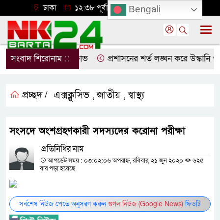
ঢাকা
১২:৩৮ পূর্বাহ্ন, শুক্রবার, ০৭ অগাস্ট ২০২৬
Bengali
খালীতে ছাত্রদলের বিক্ষোভ
সংবাদ শিরোনাম ::
প্রশাসনের শর্ত লঙ্ঘন করে উস্কানি ও
প্রচ্ছদ /
এক্সক্লুসিভ
জাতীয়
স্বাস্থ্য
,
,
সংসদে অংশগ্রহণকারী সদস্যদের করোনা পরীক্ষা
প্রতিনিধির নাম
আপডেট সময় : ০৩:০২:০৬ অপরাহ্ন, রবিবার, ২১ জুন ২০২০
৬২৫
বার পড়া হয়েছে
সর্বশেষ নিউজ পেতে অনুসরণ করুন
গুগল নিউজ (Google News)
ফিডটি