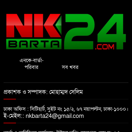
রাষ্ট্রের আদর্শ পরিবর্তন জরুরি: ইমাম
সেলিম
নোয়াখালীতে ইসলামী মহা-সমাবেশ
সফল করতে মতবিনিময় সভা
এনকে-বার্তা-
প্রাইেভেট পড়তে গিয়ে শিক্ষিকার বাবা
পরিবার
সব খবর
হাতে ধর্ষণের শিকার স্কুলছাত্রী
গভীর রাতে চাচীর ঘরে ভাতিজা,
প্রকাশক ও সম্পাদক: মোহাম্মদ সেলিম
পুরুষাঙ্গ কেটে উধাও চাচী
ঢাকা অফিস : সিটিহার্ট, সুইট নং ১৫/২, ৬৭ নয়াপল্টন, ঢাকা-১০০০।
নোয়াখালীতে র‌্যাবের অভিযান: ২
ই-মেইল:: nkbarta24@gmail.com
চাঞ্চল্যকর হত্যা মামলার আসামিসহ
গ্রেপ্তার ৪