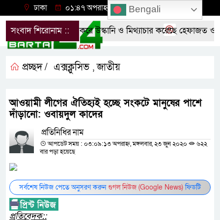
ঢাকা
০১:৪৭ অপরাহ্ন, বৃহস্পতিবার, ০৬ অগাস্ট ২০২৬
Bengali
প্রশাসনের শর্ত লঙ্ঘন করে উস্কানি ও মিথ্যাচার করেছে হেফাজত ও ক
সংবাদ শিরোনাম ::
প্রচ্ছদ /
এক্সক্লুসিভ
জাতীয়
,
আওয়ামী লীগের ঐতিহ্যই হচ্ছে সংকটে মানুষের পাশে
দাঁড়ানো: ওবায়দুল কাদের
প্রতিনিধির নাম
আপডেট সময় : ০৩:০৯:১৩ অপরাহ্ন, মঙ্গলবার, ২৩ জুন ২০২০
৬২২
বার পড়া হয়েছে
সর্বশেষ নিউজ পেতে অনুসরণ করুন
গুগল নিউজ (Google News)
ফিডটি
প্রতিবেদক::