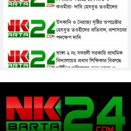
কওমীরা- দাবি হেযবুত তওহীদের
উসকানি ও নৈরাজ্য সৃষ্টির অপচেষ্টার
হেযবুত তওহীদের প্রতিবাদ, প্রশাসনের
পদক্ষেপ দাবি
ভাঙ্গা ২ নং সদরদী সরকারি প্রাথমিক
বিদ্যালয়ের প্রধান শিক্ষিকার বিরুদ্ধে
দুর্নীতির অভিযোগ, দ্রুত তদন্ত ও
বদলির দাবি
রাষ্ট্রের আদর্শ পরিবর্তন জরুরি: ইমাম
সেলিম
নোয়াখালীতে ইসলামী মহা-সমাবেশ
সফল করতে মতবিনিময় সভা