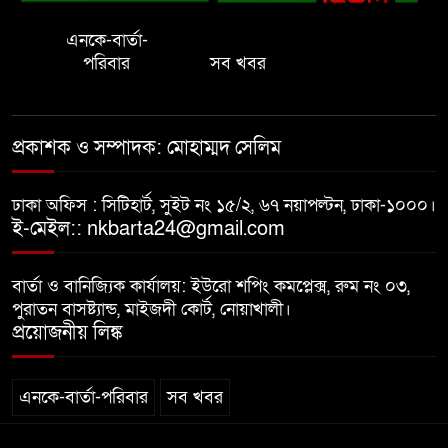
এনকে-বার্তা-
প্রাইেভেট পড়তে গিয়ে শিক্ষিকার বাবা
পরিবার
সব খবর
হাতে ধর্ষণের শিকার স্কুলছাত্রী
গভীর রাতে চাচীর ঘরে ভাতিজা,
প্রকাশক ও সম্পাদক: মোহাম্মদ সেলিম
পুরুষাঙ্গ কেটে উধাও চাচী
ঢাকা অফিস : সিটিহার্ট, সুইট নং ১৫/২, ৬৭ নয়াপল্টন, ঢাকা-১০০০।
নোয়াখালীতে র‌্যাবের অভিযান: ২
ই-মেইল:: nkbarta24@gmail.com
চাঞ্চল্যকর হত্যা মামলার আসামিসহ
গ্রেপ্তার ৪
বার্তা ও বানিজ্যিক কার্যালয়: ইউরো শপিং কমপ্লেক্স, রুম নং ০৩,
পুরাতন বাসষ্ট্যান্ড, মাইজদী কোর্ট, নোয়াখালী।
বাসি খাবার বিক্রির অভিযোগ, দুই
প্রয়োজনীয় লিঙ্ক
বিরিয়ানি হাউজকে জরিমানা
এনকে-বার্তা-পরিবার
সব খবর