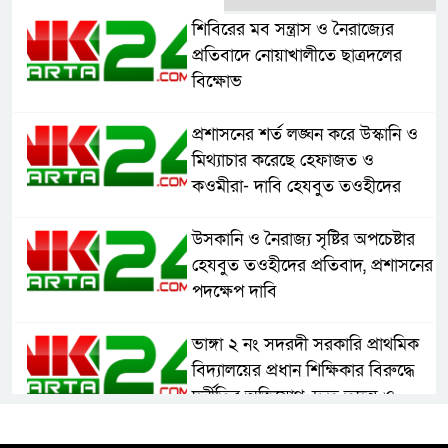
শিবিরের মব সন্ত্রাস ও নৈরাজ্যের
প্রতিবাদে নোয়াখালীতে ছাত্রদলের
বিক্ষোভ
প্রশাসনের শর্ত লঙ্ঘন করে উস্কানি ও
মিথ্যাচার করেছে হেফাজত ও
কওমীরা- দাবি হেযবুত তওহীদের
উসকানি ও নৈরাজ্য সৃষ্টির অপচেষ্টার
হেযবুত তওহীদের প্রতিবাদ, প্রশাসনের
পদক্ষেপ দাবি
ভাঙ্গা ২ নং সদরদী সরকারি প্রাথমিক
বিদ্যালয়ের প্রধান শিক্ষিকার বিরুদ্ধে
দুর্নীতির অভিযোগ, দ্রুত তদন্ত ও
বদলির দাবি