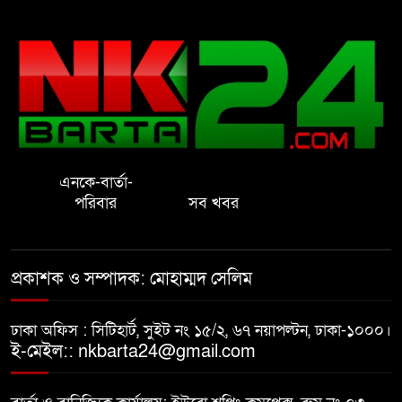
রাষ্ট্রের আদর্শ পরিবর্তন জরুরি: ইমাম
সেলিম
নোয়াখালীতে ইসলামী মহা-সমাবেশ
সফল করতে মতবিনিময় সভা
এনকে-বার্তা-
প্রাইেভেট পড়তে গিয়ে শিক্ষিকার বাবা
পরিবার
সব খবর
হাতে ধর্ষণের শিকার স্কুলছাত্রী
গভীর রাতে চাচীর ঘরে ভাতিজা,
প্রকাশক ও সম্পাদক: মোহাম্মদ সেলিম
পুরুষাঙ্গ কেটে উধাও চাচী
ঢাকা অফিস : সিটিহার্ট, সুইট নং ১৫/২, ৬৭ নয়াপল্টন, ঢাকা-১০০০।
নোয়াখালীতে র‌্যাবের অভিযান: ২
ই-মেইল:: nkbarta24@gmail.com
চাঞ্চল্যকর হত্যা মামলার আসামিসহ
গ্রেপ্তার ৪