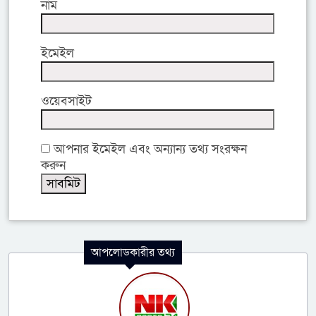
নাম
ইমেইল
ওয়েবসাইট
আপনার ইমেইল এবং অন্যান্য তথ্য সংরক্ষন
করুন
আপলোডকারীর তথ্য