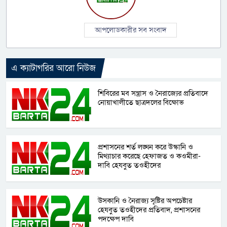
আপলোডকারীর সব সংবাদ
এ ক্যাটাগরির আরো নিউজ
শিবিরের মব সন্ত্রাস ও নৈরাজ্যের প্রতিবাদে
নোয়াখালীতে ছাত্রদলের বিক্ষোভ
প্রশাসনের শর্ত লঙ্ঘন করে উস্কানি ও
মিথ্যাচার করেছে হেফাজত ও কওমীরা-
দাবি হেযবুত তওহীদের
উসকানি ও নৈরাজ্য সৃষ্টির অপচেষ্টার
হেযবুত তওহীদের প্রতিবাদ, প্রশাসনের
পদক্ষেপ দাবি