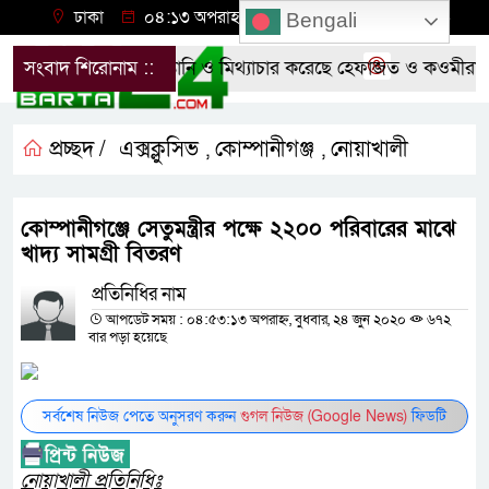
ঢাকা
০৪:১৩ অপরাহ্ন, বৃহস্পতিবার, ০৬ অগাস্ট ২০২৬
Bengali
ের শর্ত লঙ্ঘন করে উস্কানি ও মিথ্যাচার করেছে হেফাজত ও কওমীরা- দ
সংবাদ শিরোনাম ::
প্রচ্ছদ /
এক্সক্লুসিভ
কোম্পানীগঞ্জ
নোয়াখালী
,
,
কোম্পানীগঞ্জে সেতুমন্ত্রীর পক্ষে ২২০০ পরিবারের মাঝে
খাদ্য সামগ্রী বিতরণ
প্রতিনিধির নাম
আপডেট সময় : ০৪:৫৩:১৩ অপরাহ্ন, বুধবার, ২৪ জুন ২০২০
৬৭২
বার পড়া হয়েছে
সর্বশেষ নিউজ পেতে অনুসরণ করুন
গুগল নিউজ (Google News)
ফিডটি
নোয়াখালী প্রতিনিধিঃ