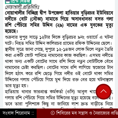
নোয়াখালী প্রতিনিধিঃ
নোয়াখালীর বিচ্ছিন্ন দ্বীপ উপজেলা হাতিয়ার বুড়িরচর ইউনিয়নে
নদীতে বোট (নৌকা) নামাতে গিয়ে অসাবধানতা বসত গলা
রশি পেঁচিয়ে সমির উদ্দিন (২৯) নামের এক যুবকের মৃত্যু
হয়েছে।
শুক্রবার দুপুর সাড়ে ১২টার দিকে বুড়িরচর ৯নং ওয়ার্ডে এ ঘটনা
ঘটে। নিহত সমির উদ্দিন কালিরচর গ্রামের রফিক উদ্দিনের ছেলে।
স্থানীয় সূত্রে জানা গেছে, দুপুরে ১২-১৪জন লোক মিলে নতুন তৈরি
করা একটি ভোট পানিতে নামানোর কাজ করছিল। এসময় নদীতে
থাকা অন্য একটি বোটের সাথে রশি দিয়ে নতুন বোটটিকে বেঁধে
নামানোর চেষ্টা করছিল। বোটের সাথে রশি লাগিয়ে স্বজোরে টান
দিলে হঠাৎ করে রশি ছেড়ে গিয়ে নদীর ওই বোটে থাকা সমির
উদ্দিনের গলায় পেঁচিয়ে গিয়ে মুখ দিয়ে রক্ত বের হয়ে ঘটনাস্থলে
তার মৃত্যু হয়।
হাতিয়ায় থানার ভারপ্রাপ্ত কর্মকর্তা (ওসি) আবুল খায়ের বলেন,
গলায় রশি পেঁচিয়ে গিয়ে সমির উদ্দিনের মৃত্যু হয়েছে বলে শুনেছি।
তবে তারা পুলিশকে কিছু না জানিয়ে লাশ দ্রুত বাড়ীতে নিয়ে
গেছে। খবর পেয়ে ঘটনাস্থলে পুলিশ পাঠানো হয়েছে। বিষয়টি
সংবাদ শিরোনাম ::
শিবিরের মব সন্ত্রাস ও নৈরাজ্যের প্রতি
খতিয়ে দেখা হচ্ছে।