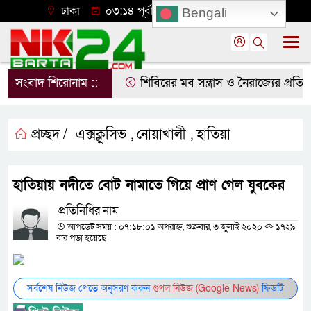
ঢাকা
০৩:১৪ পূর্বাহ্ন, রবিবার, ০৯ অগাস্ট ২০২৬
Bengali
সংবাদ শিরোনাম ::
শিবিরের মব সন্ত্রাস ও নৈরাজ্যের প্রতিব
প্রচ্ছদ /
এক্সক্লুসিভ
নোয়াখালী
হাতিয়া
,
,
হাতিয়ায় নদীতে বোট নামাতে গিয়ে প্রাণ গেল যুবকের
প্রতিনিধির নাম
আপডেট সময় : ০৭:১৮:০১ অপরাহ্ন, শুক্রবার, ৩ জুলাই ২০২০
১৭২৯
বার পড়া হয়েছে
সর্বশেষ নিউজ পেতে অনুসরণ করুন
গুগল নিউজ (Google News)
ফিডটি