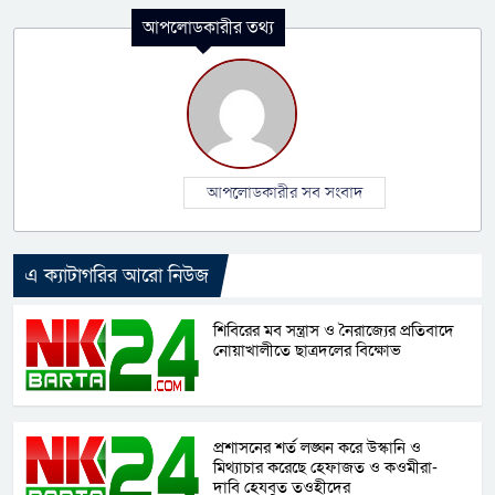
আপলোডকারীর তথ্য
আপলোডকারীর সব সংবাদ
এ ক্যাটাগরির আরো নিউজ
শিবিরের মব সন্ত্রাস ও নৈরাজ্যের প্রতিবাদে
নোয়াখালীতে ছাত্রদলের বিক্ষোভ
প্রশাসনের শর্ত লঙ্ঘন করে উস্কানি ও
মিথ্যাচার করেছে হেফাজত ও কওমীরা-
দাবি হেযবুত তওহীদের