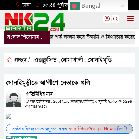
ঢাকা
০৫:৩৪ পূর্বাহ্ন, বৃহস্পতিবার, ০৬ অগাস্ট ২০২৬
Bengali
বিক্ষোভ
সংবাদ শিরোনাম ::
প্রশাসনের শর্ত লঙ্ঘন করে উস্কানি ও মিথ্যাচার করেছে
প্রচ্ছদ /
এক্সক্লুসিভ
নোয়াখালী
সোনাইমুড়ি
,
,
সোনাইমুড়ীতে আ’লীগে নেতাকে গুলি
প্রতিনিধির নাম
আপডেট সময় : ১০:৫৭:০০ অপরাহ্ন, রবিবার, ৫ জুলাই ২০২০
১১৬৪
বার পড়া হয়েছে
সর্বশেষ নিউজ পেতে অনুসরণ করুন
গুগল নিউজ (Google News)
ফিডটি