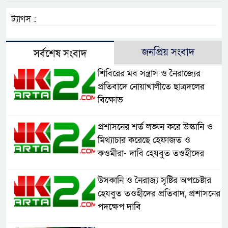
ট্যাগস :
জনপ্রিয় সংবাদ
সর্বশেষ সংবাদ
শিবিরের মব সন্ত্রাস ও নৈরাজ্যের
প্রতিবাদে নোয়াখালীতে ছাত্রদলের
বিক্ষোভ
প্রশাসনের শর্ত লঙ্ঘন করে উস্কানি ও
মিথ্যাচার করেছে হেফাজত ও
কওমীরা- দাবি হেযবুত তওহীদের
উসকানি ও নৈরাজ্য সৃষ্টির অপচেষ্টার
হেযবুত তওহীদের প্রতিবাদ, প্রশাসনের
পদক্ষেপ দাবি