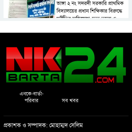
ভাঙ্গা ২ নং সদরদী সরকারি প্রাথমিক
বিদ্যালয়ের প্রধান শিক্ষিকার বিরুদ্ধে
দুর্নীতির অভিযোগ, দ্রুত তদন্ত ও
বদলির দাবি
রাষ্ট্রের আদর্শ পরিবর্তন জরুরি: ইমাম
সেলিম
নোয়াখালীতে ইসলামী মহা-সমাবেশ
সফল করতে মতবিনিময় সভা
এনকে-বার্তা-
প্রাইেভেট পড়তে গিয়ে শিক্ষিকার বাবা
পরিবার
সব খবর
হাতে ধর্ষণের শিকার স্কুলছাত্রী
গভীর রাতে চাচীর ঘরে ভাতিজা,
প্রকাশক ও সম্পাদক: মোহাম্মদ সেলিম
পুরুষাঙ্গ কেটে উধাও চাচী