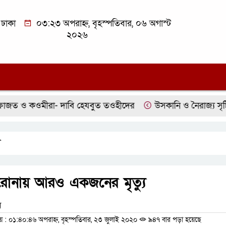
ঢাকা
০৩:২৩ অপরাহ্ন, বৃহস্পতিবার, ০৬ অগাস্ট
২০২৬
জত ও কওমীরা- দাবি হেযবুত তওহীদের
উসকানি ও নৈরাজ্য সৃষ্টির অ
ী
রোনায় আরও একজনের মৃত্যু
ম
 ০১:৪০:৪৬ অপরাহ্ন, বৃহস্পতিবার, ২৩ জুলাই ২০২০
৯৪৭ বার পড়া হয়েছে