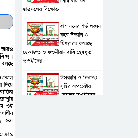
নোয়াখালীতে
ছাত্রদলের বিক্ষোভ
প্রশাসনের শর্ত লঙ্ঘন
করে উস্কানি ও
মিথ্যাচার করেছে
র আরও
হেফাজত ও কওমীরা- দাবি হেযবুত
িন্দা।
তওহীদের
 বলছে
উসকানি ও নৈরাজ্য
 ফোকাল
া দিয়ে
সৃষ্টির অপচেষ্টার
যক্তির
হেযবুত তওহীদের
রোপুরি
প্রতিবাদ, প্রশাসনের পদক্ষেপ দাবি
কজন ওই
ৎসাধীন
্য হয়ে
ভাঙ্গা ২ নং সদরদী
সরকারি প্রাথমিক
্রান্ত
বিদ্যালয়ের প্রধান