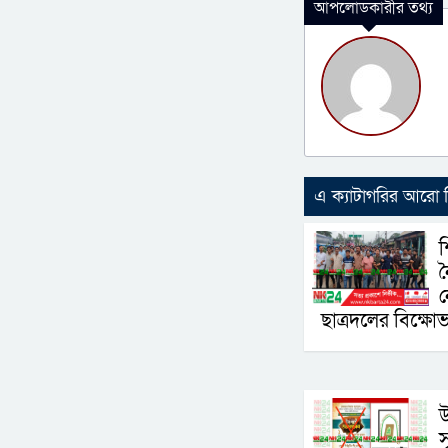
আপলোডকারীর তথ্য
এ ক্যাটাগরির আরো
শ
ন
ছাত্রদলের বিক্ষো
উ
স