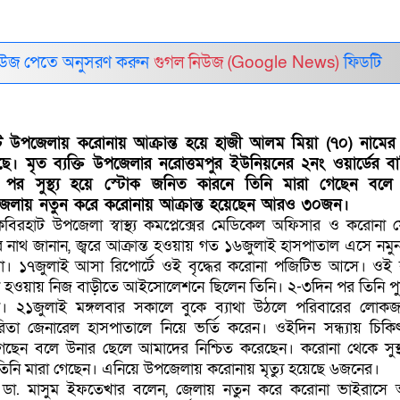
নিউজ পেতে অনুসরণ করুন
গুগল নিউজ (Google News)
ফিডটি
ট উপজেলায় করোনায় আক্রান্ত হয়ে হাজী আলম মিয়া (৭০) নামে
ে। মৃত ব্যক্তি উপজেলার নরোত্তমপুর ইউনিয়নের ২নং ওয়ার্ডের বাস
র পর সুস্থ্য হয়ে স্টোক জনিত কারনে তিনি মারা গেছেন বলে
েলায় নতুন করে করোনায় আক্রান্ত হয়েছেন আরও ৩০জন।
 কবিরহাট উপজেলা স্বাস্থ্য কমপ্লেক্সের মেডিকেল অফিসার ও করোনা
মার নাথ জানান, জ্বরে আক্রান্ত হওয়ায় গত ১৬জুলাই হাসপাতাল এসে নমুন
। ১৭জুলাই আসা রিপোর্টে ওই বৃদ্ধের করোনা পজিটিভ আসে। ওই ব্
লো হওয়ায় নিজ বাড়ীতে আইসোলেশনে ছিলেন তিনি। ২-৩দিন পর তিনি পু
লেন। ২১জুলাই মঙ্গলবার সকালে বুকে ব্যাথা উঠলে পরিবারের লো
রিতা জেনারেল হাসপাতালে নিয়ে ভর্তি করেন। ওইদিন সন্ধ্যায় চিকি
গেছেন বলে উনার ছেলে আমাদের নিশ্চিত করেছেন। করোনা থেকে সুস্থ
িনি মারা গেছেন। এনিয়ে উপজেলায় করোনায় মৃত্যু হয়েছে ৬জনের।
 ডা. মাসুম ইফতেখার বলেন, জেলায় নতুন করে করোনা ভাইরাসে আক