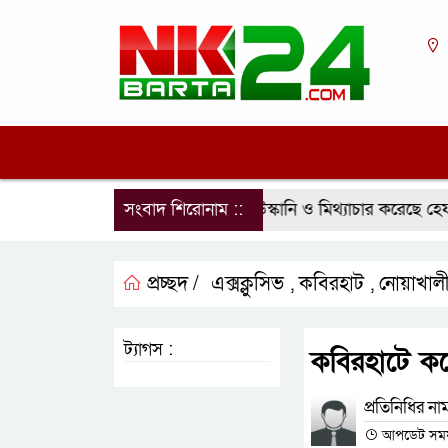
োভ
প্রশাসনের শর্ত লঙ্ঘন করে উস্কানি ও মিথ্যাচার করেছে হেফা
সংবাদ শিরোনাম ::
প্রচ্ছদ /
এক্সক্লুসিভ
কবিরহাট
নোয়াখাল
,
,
ট্যাগস :
কবিরহাটে ক
প্রতিনিধির না
আপডেট সময় :