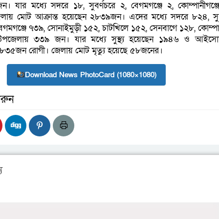
যার মধ্যে সদরে ১৮, সুবর্ণচরে ২, বেগমগঞ্জে ২, কোম্পানীগঞ্
ায় মোট আক্রান্ত হয়েছেন ২৮৩৯জন। এদের মধ্যে সদরে ৮২৪, সুব
েগমগঞ্জে ৭৩৯, সোনাইমুড়ী ১৫২, চাটখিলে ১৫২, সেনবাগে ১২৮, কোম্পান
পজেলায় ৩৩৯ জন। যার মধ্যে সুস্থ্য হয়েছেন ১৯৪৬ ও আইসো
 ৮৩৫জন রোগী। জেলায় মোট মৃত্যু হয়েছে ৫৮জনের।
Download News PhotoCard (1080×1080)
রুন
য