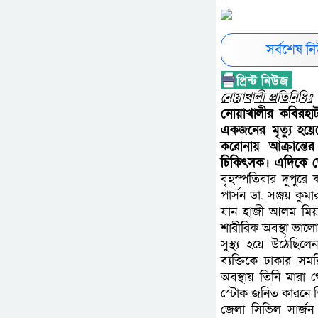
সর্বশেষ 
নোয়াখালী প্রতিনিধিঃ
নোয়াখালীর কবিরহা
একজনের মৃত্যু হয়েছ
করোনায় আক্রান্তে
চিকিৎসক। এদিকে জ
বৃহস্পতিবার দুপুরে
পার্সন ডা. সঞ্জয় কু
যান হাজী আলম মিয়া
শারীরিক অবস্থা ভা
সুস্থ্য হয়ে উঠেছি
ব্যক্তিকে ঢাকার সম
অবস্থায় তিনি মারা 
স্টোক জনিত কারনে ত
জেলা সিভিল সার্জন