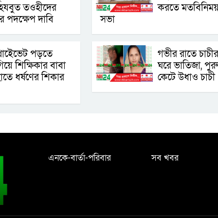
েযবুত তওহীদের
করতে মতবিনিম
ের পদক্ষেপ দাবি
সভা
্রাইেভেট পড়তে
গভীর রাতে চাচী
িয়ে শিক্ষিকার বাবা
ঘরে ভাতিজা, পুরুষ
াতে ধর্ষণের শিকার
কেটে উধাও চাচী
এনকে-বার্তা-পরিবার
সব খবর