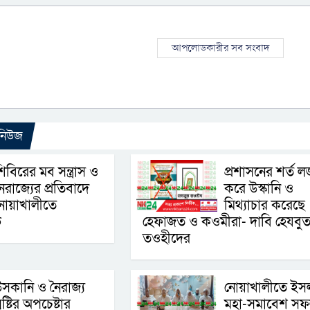
আপলোডকারীর সব সংবাদ
 নিউজ
িবিরের মব সন্ত্রাস ও
প্রশাসনের শর্ত লঙ
ৈরাজ্যের প্রতিবাদে
করে উস্কানি ও
নোয়াখালীতে
মিথ্যাচার করেছে
ভ
হেফাজত ও কওমীরা- দাবি হেযবু
তওহীদের
সকানি ও নৈরাজ্য
নোয়াখালীতে ইস
ৃষ্টির অপচেষ্টার
মহা-সমাবেশ স