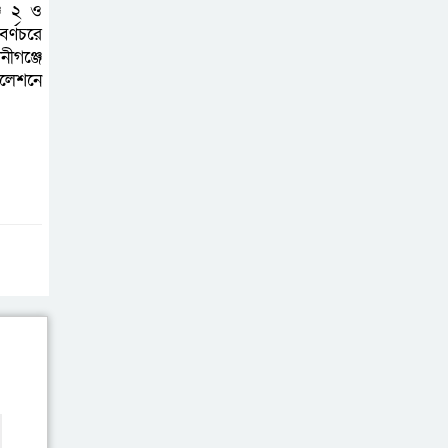
জে ২ ও
শিক্ষিকার বিরুদ্ধে দুর্নীতির অভিযোগ,
র্ণচরে
দ্রুত তদন্ত ও বদলির দাবি
ীগঞ্জে
লেশনে
রাষ্ট্রের আদর্শ
পরিবর্তন জরুরি:
ইমাম সেলিম
নোয়াখালীতে ইসলামী
মহা-সমাবেশ সফল
করতে মতবিনিময়
সভা
প্রাইেভেট পড়তে
গিয়ে শিক্ষিকার বাবা
হাতে ধর্ষণের শিকার
স্কুলছাত্রী