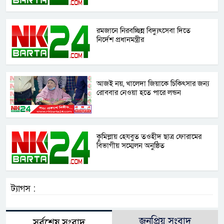
রমজানে নিরবচ্ছিন্ন বিদ্যুৎসেবা দিতে
নির্দেশ প্রধানমন্ত্রীর
আজই নয়, খালেদা জিয়াকে চিকিৎসার জন্য
রোববার নেওয়া হতে পারে লন্ডন
কুমিল্লায় হেযবুত তওহীদ ছাত্র ফোরামের
বিভাগীয় সম্মেলন অনুষ্ঠিত
ট্যাগস :
জনপ্রিয় সংবাদ
সর্বশেষ সংবাদ