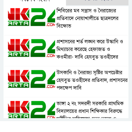
শিবিরের মব সন্ত্রাস ও নৈরাজ্যের
প্রতিবাদে নোয়াখালীতে ছাত্রদলের
বিক্ষোভ
প্রশাসনের শর্ত লঙ্ঘন করে উস্কানি ও
মিথ্যাচার করেছে হেফাজত ও
কওমীরা- দাবি হেযবুত তওহীদের
উসকানি ও নৈরাজ্য সৃষ্টির অপচেষ্টার
হেযবুত তওহীদের প্রতিবাদ, প্রশাসনের
পদক্ষেপ দাবি
ভাঙ্গা ২ নং সদরদী সরকারি প্রাথমিক
বিদ্যালয়ের প্রধান শিক্ষিকার বিরুদ্ধে
দুর্নীতির অভিযোগ, দ্রুত তদন্ত ও
বদলির দাবি