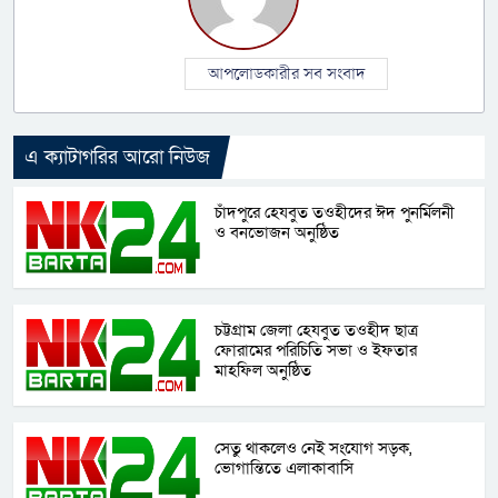
আপলোডকারীর সব সংবাদ
এ ক্যাটাগরির আরো নিউজ
চাঁদপুরে হেযবুত তওহীদের ঈদ পুনর্মিলনী
ও বনভোজন অনুষ্ঠিত
চট্টগ্রাম জেলা হেযবুত তওহীদ ছাত্র
ফোরামের পরিচিতি সভা ও ইফতার
মাহফিল অনুষ্ঠিত
সেতু থাকলেও নেই সংযোগ সড়ক,
ভোগান্তিতে এলাকাবাসি