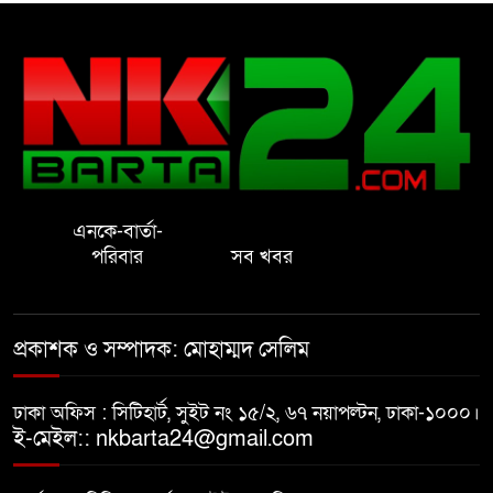
রাষ্ট্রের আদর্শ পরিবর্তন জরুরি: ইমাম
সেলিম
নোয়াখালীতে ইসলামী মহা-সমাবেশ
সফল করতে মতবিনিময় সভা
এনকে-বার্তা-
প্রাইেভেট পড়তে গিয়ে শিক্ষিকার বাবা
পরিবার
সব খবর
হাতে ধর্ষণের শিকার স্কুলছাত্রী
গভীর রাতে চাচীর ঘরে ভাতিজা,
প্রকাশক ও সম্পাদক: মোহাম্মদ সেলিম
পুরুষাঙ্গ কেটে উধাও চাচী
ঢাকা অফিস : সিটিহার্ট, সুইট নং ১৫/২, ৬৭ নয়াপল্টন, ঢাকা-১০০০।
নোয়াখালীতে র‌্যাবের অভিযান: ২
ই-মেইল:: nkbarta24@gmail.com
চাঞ্চল্যকর হত্যা মামলার আসামিসহ
গ্রেপ্তার ৪