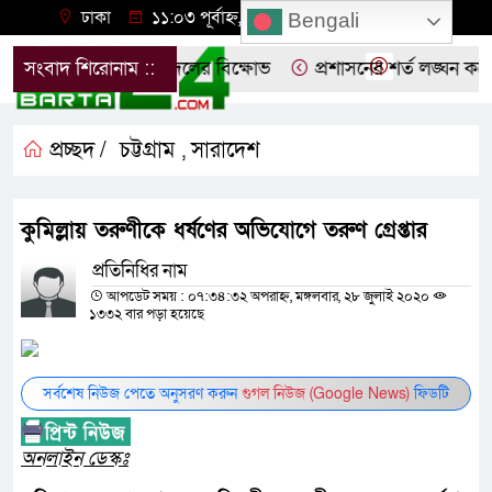
ঢাকা
১১:০৩ পূর্বাহ্ন, বৃহস্পতিবার, ০৬ অগাস্ট ২০২৬
Bengali
িবাদে নোয়াখালীতে ছাত্রদলের বিক্ষোভ
সংবাদ শিরোনাম ::
প্রশাসনের শর্ত লঙ্ঘন করে 
প্রচ্ছদ /
চট্টগ্রাম
সারাদেশ
,
কুমিল্লায় তরুণীকে ধর্ষণের অভিযোগে তরুণ গ্রেপ্তার
প্রতিনিধির নাম
আপডেট সময় : ০৭:৩৪:৩২ অপরাহ্ন, মঙ্গলবার, ২৮ জুলাই ২০২০
১৩৩২ বার পড়া হয়েছে
সর্বশেষ নিউজ পেতে অনুসরণ করুন
গুগল নিউজ (Google News)
ফিডটি
অনলাইন ডেস্কঃ