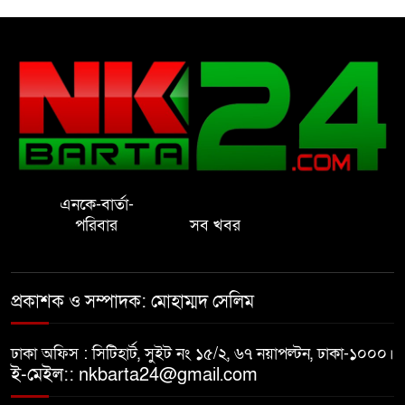
রাষ্ট্রের আদর্শ পরিবর্তন জরুরি: ইমাম
সেলিম
নোয়াখালীতে ইসলামী মহা-সমাবেশ
সফল করতে মতবিনিময় সভা
এনকে-বার্তা-
প্রাইেভেট পড়তে গিয়ে শিক্ষিকার বাবা
পরিবার
সব খবর
হাতে ধর্ষণের শিকার স্কুলছাত্রী
গভীর রাতে চাচীর ঘরে ভাতিজা,
প্রকাশক ও সম্পাদক: মোহাম্মদ সেলিম
পুরুষাঙ্গ কেটে উধাও চাচী
ঢাকা অফিস : সিটিহার্ট, সুইট নং ১৫/২, ৬৭ নয়াপল্টন, ঢাকা-১০০০।
নোয়াখালীতে র‌্যাবের অভিযান: ২
ই-মেইল:: nkbarta24@gmail.com
চাঞ্চল্যকর হত্যা মামলার আসামিসহ