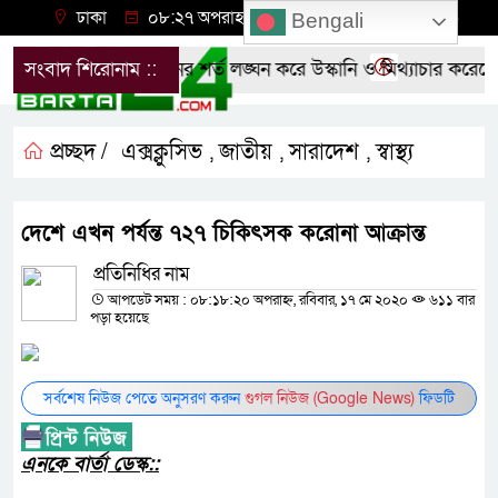
ঢাকা
০৮:২৭ অপরাহ্ন, বৃহস্পতিবার, ০৬ অগাস্ট ২০২৬
Bengali
 বিক্ষোভ
সংবাদ শিরোনাম ::
প্রশাসনের শর্ত লঙ্ঘন করে উস্কানি ও মিথ্যাচার করেছে
প্রচ্ছদ /
এক্সক্লুসিভ
জাতীয়
সারাদেশ
স্বাস্থ্য
,
,
,
দেশে এখন পর্যন্ত ৭২৭ চিকিৎসক করোনা আক্রান্ত
প্রতিনিধির নাম
আপডেট সময় : ০৮:১৮:২০ অপরাহ্ন, রবিবার, ১৭ মে ২০২০
৬১১ বার
পড়া হয়েছে
সর্বশেষ নিউজ পেতে অনুসরণ করুন
গুগল নিউজ (Google News)
ফিডটি
এনকে বার্তা ডেস্ক::