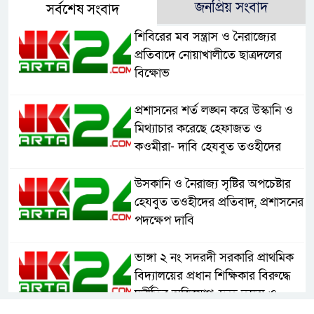
জনপ্রিয় সংবাদ
সর্বশেষ সংবাদ
শিবিরের মব সন্ত্রাস ও নৈরাজ্যের
প্রতিবাদে নোয়াখালীতে ছাত্রদলের
বিক্ষোভ
প্রশাসনের শর্ত লঙ্ঘন করে উস্কানি ও
মিথ্যাচার করেছে হেফাজত ও
কওমীরা- দাবি হেযবুত তওহীদের
উসকানি ও নৈরাজ্য সৃষ্টির অপচেষ্টার
হেযবুত তওহীদের প্রতিবাদ, প্রশাসনের
পদক্ষেপ দাবি
ভাঙ্গা ২ নং সদরদী সরকারি প্রাথমিক
বিদ্যালয়ের প্রধান শিক্ষিকার বিরুদ্ধে
দুর্নীতির অভিযোগ, দ্রুত তদন্ত ও
বদলির দাবি