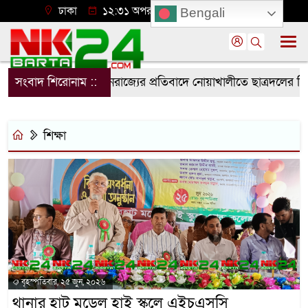
ঢাকা
১২:৩১ অপরাহ্ন, রবিবার, ০৯ অগাস্ট ২০২৬
Bengali
িবিরের মব সন্ত্রাস ও নৈরাজ্যের প্রতিবাদে নোয়াখালীতে ছাত্রদলের বিক্
সংবাদ শিরোনাম ::
শিক্ষা
বৃহস্পতিবার, ২৫ জুন, ২০২৬
থানার হাট মডেল হাই স্কুলে এইচএসসি