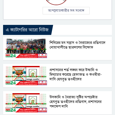
আপলোডকারীর সব সংবাদ
এ ক্যাটাগরির আরো নিউজ
শিবিরের মব সন্ত্রাস ও নৈরাজ্যের প্রতিবাদে
নোয়াখালীতে ছাত্রদলের বিক্ষোভ
প্রশাসনের শর্ত লঙ্ঘন করে উস্কানি ও
মিথ্যাচার করেছে হেফাজত ও কওমীরা-
দাবি হেযবুত তওহীদের
উসকানি ও নৈরাজ্য সৃষ্টির অপচেষ্টার
হেযবুত তওহীদের প্রতিবাদ, প্রশাসনের
পদক্ষেপ দাবি