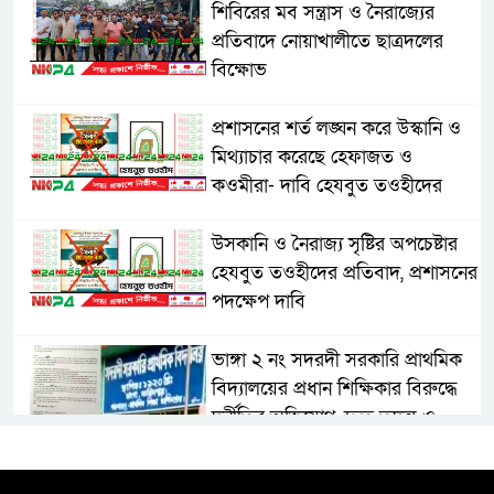
শিবিরের মব সন্ত্রাস ও নৈরাজ্যের
প্রতিবাদে নোয়াখালীতে ছাত্রদলের
বিক্ষোভ
প্রশাসনের শর্ত লঙ্ঘন করে উস্কানি ও
মিথ্যাচার করেছে হেফাজত ও
কওমীরা- দাবি হেযবুত তওহীদের
উসকানি ও নৈরাজ্য সৃষ্টির অপচেষ্টার
হেযবুত তওহীদের প্রতিবাদ, প্রশাসনের
পদক্ষেপ দাবি
ভাঙ্গা ২ নং সদরদী সরকারি প্রাথমিক
বিদ্যালয়ের প্রধান শিক্ষিকার বিরুদ্ধে
দুর্নীতির অভিযোগ, দ্রুত তদন্ত ও
বদলির দাবি