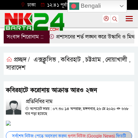
ঢাকা
১২:৪১ পূর্বাহ্ন, শুক্রবার, ০৭ অগাস্ট ২০২৬
Bengali
ে ছাত্রদলের বিক্ষোভ
সংবাদ শিরোনাম ::
প্রশাসনের শর্ত লঙ্ঘন করে উস্কানি ও মিথ্
প্রচ্ছদ /
এক্সক্লুসিভ
কবিরহাট
চট্টগ্রাম
নোয়াখালী
,
,
,
,
সারাদেশ
কবিরহাটে করোনায় আক্রান্ত আরও ২জন
প্রতিনিধির নাম
আপডেট সময় : ০৭:৩০:১৪ অপরাহ্ন, মঙ্গলবার, ২৬ মে ২০২০
৬৬৮
বার পড়া হয়েছে
সর্বশেষ নিউজ পেতে অনুসরণ করুন
গুগল নিউজ (Google News)
ফিডটি