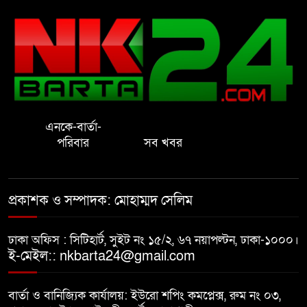
রাষ্ট্রের আদর্শ পরিবর্তন জরুরি: ইমাম
সেলিম
নোয়াখালীতে ইসলামী মহা-সমাবেশ
সফল করতে মতবিনিময় সভা
এনকে-বার্তা-
প্রাইেভেট পড়তে গিয়ে শিক্ষিকার বাবা
পরিবার
সব খবর
হাতে ধর্ষণের শিকার স্কুলছাত্রী
গভীর রাতে চাচীর ঘরে ভাতিজা,
প্রকাশক ও সম্পাদক: মোহাম্মদ সেলিম
পুরুষাঙ্গ কেটে উধাও চাচী
ঢাকা অফিস : সিটিহার্ট, সুইট নং ১৫/২, ৬৭ নয়াপল্টন, ঢাকা-১০০০।
নোয়াখালীতে র‌্যাবের অভিযান: ২
ই-মেইল:: nkbarta24@gmail.com
চাঞ্চল্যকর হত্যা মামলার আসামিসহ
গ্রেপ্তার ৪
বার্তা ও বানিজ্যিক কার্যালয়: ইউরো শপিং কমপ্লেক্স, রুম নং ০৩,