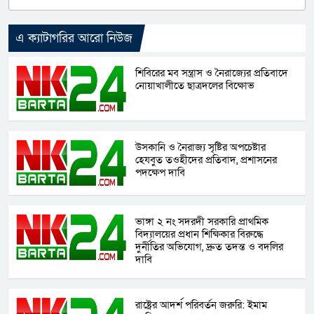
এ ক্যাটাগরির আরো নিউজ
শিবিরের মব সন্ত্রাস ও নৈরাজ্যের প্রতিবাদে
নোয়াখালীতে ছাত্রদলের বিক্ষোভ
উসকানি ও নৈরাজ্য সৃষ্টির অপচেষ্টার
হেযবুত তওহীদের প্রতিবাদ, প্রশাসনের
পদক্ষেপ দাবি
ভাঙ্গা ২ নং সদরদী সরকারি প্রাথমিক
বিদ্যালয়ের প্রধান শিক্ষিকার বিরুদ্ধে
দুর্নীতির অভিযোগ, দ্রুত তদন্ত ও বদলির
দাবি
রাষ্ট্রের আদর্শ পরিবর্তন জরুরি: ইমাম