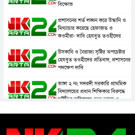
বিক্ষোভ
প্রশাসনের শর্ত লঙ্ঘন করে উস্কানি ও
মিথ্যাচার করেছে হেফাজত ও
কওমীরা- দাবি হেযবুত তওহীদের
উসকানি ও নৈরাজ্য সৃষ্টির অপচেষ্টার
হেযবুত তওহীদের প্রতিবাদ, প্রশাসনের
পদক্ষেপ দাবি
ভাঙ্গা ২ নং সদরদী সরকারি প্রাথমিক
বিদ্যালয়ের প্রধান শিক্ষিকার বিরুদ্ধে
দুর্নীতির অভিযোগ, দ্রুত তদন্ত ও
বদলির দাবি
রাষ্ট্রের আদর্শ পরিবর্তন জরুরি: ইমাম
সেলিম