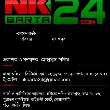
নোয়াখালীতে ইসলামী মহা-সমাবেশ
সফল করতে মতবিনিময় সভা
এনকে-বার্তা-
প্রাইেভেট পড়তে গিয়ে শিক্ষিকার বাবা
পরিবার
সব খবর
হাতে ধর্ষণের শিকার স্কুলছাত্রী
গভীর রাতে চাচীর ঘরে ভাতিজা,
প্রকাশক ও সম্পাদক: মোহাম্মদ সেলিম
পুরুষাঙ্গ কেটে উধাও চাচী
ঢাকা অফিস : সিটিহার্ট, সুইট নং ১৫/২, ৬৭ নয়াপল্টন, ঢাকা-১০০০।
নোয়াখালীতে র‌্যাবের অভিযান: ২
ই-মেইল:: nkbarta24@gmail.com
চাঞ্চল্যকর হত্যা মামলার আসামিসহ
গ্রেপ্তার ৪
বার্তা ও বানিজ্যিক কার্যালয়: ইউরো শপিং কমপ্লেক্স, রুম নং ০৩,
পুরাতন বাসষ্ট্যান্ড, মাইজদী কোর্ট, নোয়াখালী।
বাসি খাবার বিক্রির অভিযোগ, দুই
প্রয়োজনীয় লিঙ্ক
বিরিয়ানি হাউজকে জরিমানা