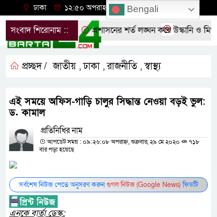
ঢাকা
১২:৫০ অপরাহ্ন, বৃহস্পতিবার, ০৬ অগাস্ট ২০২৬
Bengali
 ছাত্রদলের বিক্ষোভ
সংবাদ শিরোনাম ::
প্রশাসনের শর্ত লঙ্ঘন করে উস্কানি ও মিথ্য
প্রচ্ছদ /
জাতীয়
ঢাকা
রাজনীতি
স্বাস্থ্য
,
,
,
এই সময়ে অফিস-গাড়ি চালুর সিদ্ধান্ত নেওয়া বড়ই ভুল:
ড. কামাল
প্রতিনিধির নাম
আপডেট সময় : ০৯:২৬:০৮ অপরাহ্ন, শুক্রবার, ২৯ মে ২০২০
৭১৮
বার পড়া হয়েছে
সর্বশেষ নিউজ পেতে অনুসরণ করুন
গুগল নিউজ (Google News)
ফিডটি
এনকে বার্তা ডেস্ক: