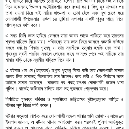
গত ২৪ এপ্রিল বিকেলে হারুন বিরোধ মীমাংসা করে দিতে
ভাগ্নিকে নিয়ে নানা বাড়ি থেকে কোম্পানীগঞ্জের উদ্দেশে রওয়ানা
দেন। কিন্তু সন্ধ্যা হয়ে যাওয়ায় হারুন তার শ্বশুর বাড়িতে ওই
নারীকে রেখে দেন। হারুনের শ্বশুর বাড়িতে দুই দিন থাকার পর
২৬ এপ্রিল সন্ধ্যায় মাসুম ও হৃদয় নামে দুজন লোক হারুণের শ্বশুর
বাড়িতে যান।
এরপর হারুন তার ভাগ্নিকে বলেন, তার স্বামীর সঙ্গে কথা হয়েছে।
তাকে ওই বাড়িতে দিয়ে আসতে তৈরি হতে বলেন। রাত আটটার
দিকে ওই নারীকে নিয়ে হারুনসহ তিনজন অটোরিকশায় করে
রওনা হয়। কিছু দূর যাওয়ার পর তারা ওড়না দিয়ে ওই নারীর
হাত-পা ও চোখ বেঁধে এবং মুখ চেপে ধরে সোনাগাজী উপজেলার
দক্ষিণ চর চান্দিয়া এলাকার একটি পুকুর পাড়ে নিয়ে পালাক্রমে
ধর্ষণ করে।
এ সময় তিনি জ্ঞান হারিয়ে ফেললে তারা আবার তাকে গাড়িতে
করে হারুনের শ্বশুর বাড়িতে নিয়ে যায়। পথিমধ্যে তার জ্ঞান ফিরে
আসলে ঘটনাটি কাউকে বললে ধর্ষণের শিকার গৃহবধূ ও তার
স্বামীকে হত্যার হুমকি দেন তারা। গৃহবধূর স্বামী পরদিন সকালে
লোকের কাছে জানতে পেরে ওই নারীকে তার মামার বাড়ি থেকে
স্বামীর বাড়িতে নিয়ে যান।