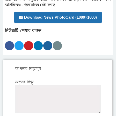
এ ঘটনায় ১লা মে (শুক্রবার) দুপুরে গৃহবধূ নিজে বাদী হয়ে
সোনাগাজী মডেল থানায় নিজ মামাসহ তিনজনের নাম উল্লেখ করে
নারী ও শিশু নির্যাতন দমন আইনে মামলা করেছেন। মামলার পর
পরই তৎপর সোনাগাজী মডেল থানা পুলিশ। রাতেই অভিযান
চালিয়ে মামা সহ দুজনকে গ্রেপ্তার করে।
নির্যাতিত গৃহবধূর পরিবার ও স্থানীয়রা জড়িতদের দৃষ্টান্তমূলক
শাস্তি ও ঘটনার সুষ্ঠ বিচার দাবি করেন।
ঘটনার সত্যতা নিশ্চিত করে সোনাগাজী মডেল থানার ওসি
মোহাম্মদ সাজেদুল ইসলাম জানান, এ ঘটনায় থানায় অভিযোগ
করার পরপরই পুলিশ অভিযুক্ত মামা হারুন ও মাসুমকে রাতে
অভিযান চালিয়ে গ্রেফতার করেছে। অপর আসামিকেও
গ্রেফতারের চেষ্টা চলছে।
📸 Download News PhotoCard (1080×1080)
নিউজটি শেয়ার করুন