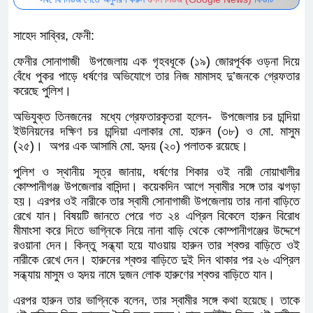
সর্বশেষ নিউজ পেতে অনুসরণ করুন
গুগল নিউজ (Google News)
ফিডটি
সাহেদ সাব্বির, ফেনী:
ফেনীর সোনাগাজী উপজেলায় এক গৃহবধূকে (১৯) জোরপূর্বক
ওড়না দিয়ে বেঁধে পুকর পাড়ে ধর্ষণের অভিযোগে তার নিজ
মামাসহ দু’জনকে গ্রেফতার করেছে পুলিশ।
অভিযুক্ত তিনজনের মধ্যে গ্রেফতারকৃতরা হলেন- উপজেলার চর
চান্দিয়া ইউনিয়নের দক্ষিণ চর চান্দিয়া এলাকার মো. হারুন (৩৮)
ও মো. মাসুম (২৫)। অপর এক আসামি মো. হৃদয় (২০) পলাতক
রয়েছে।
পুলিশ ও স্থানীয় সূত্র জানায়, ধর্ষণের শিকার ওই নারী নোয়াখালীর
কোম্পানীগঞ্জ উপজেলার বাসিন্দা। কয়েকদিন আগে স্বামীর সঙ্গে
তার ঝগড়া হয়। এরপর ওই নারীকে তার স্বামী সোনাগাজী
উপজেলায় তার নানা বাড়িতে রেখে যান। বিষয়টি জানতে পেরে