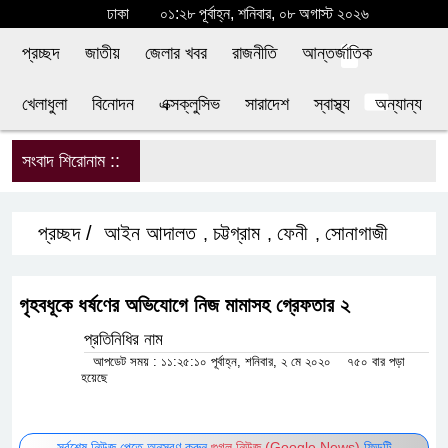
ঢাকা
০১:২৮ পূর্বাহ্ন, শনিবার, ০৮ অগাস্ট ২০২৬
প্রচ্ছদ
জাতীয়
জেলার খবর
রাজনীতি
আন্তর্জাতিক
খেলাধুলা
বিনোদন
এক্সক্লুসিভ
সারাদেশ
স্বাস্থ্য
অন্যান্য
সংবাদ শিরোনাম ::
শি
প্রচ্ছদ /
আইন আদালত
চট্টগ্রাম
ফেনী
সোনাগাজী
,
,
,
গৃহবধূকে ধর্ষণের অভিযোগে নিজ মামাসহ গ্রেফতার ২
প্রতিনিধির নাম
আপডেট সময় : ১১:২৫:১০ পূর্বাহ্ন, শনিবার, ২ মে ২০২০
৭৫০ বার পড়া
হয়েছে