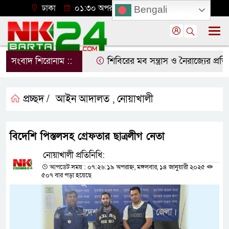
ঢাকা
০১:৩০ অপরাহ্ন, শনিবার, ০৮ অগাস্ট ২০২৬
Bengali
সংবাদ শিরোনাম ::
শিবিরের মব সন্ত্রাস ও নৈরাজ্যের প্রতিবা
প্রচ্ছদ /
আইন আদালত
নোয়াখালী
,
বিদেশি পিস্তলসহ গ্রেফতার ছাত্রলীগ নেতা
নোয়াখালী প্রতিনিধি:
আপডেট সময় : ০৭:২৬:১৯ অপরাহ্ন, মঙ্গলবার, ১৪ জানুয়ারী ২০২৫
৫০৭ বার পড়া হয়েছে