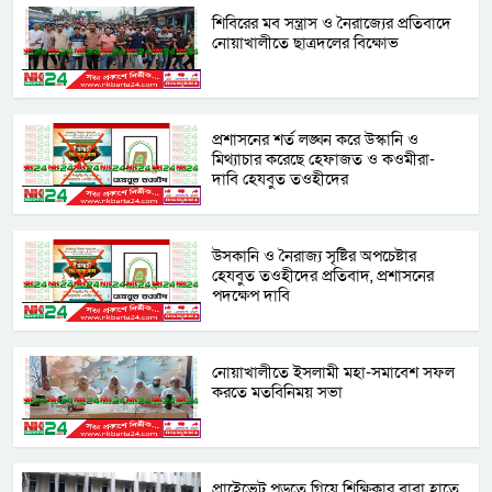
শিবিরের মব সন্ত্রাস ও নৈরাজ্যের প্রতিবাদে
নোয়াখালীতে ছাত্রদলের বিক্ষোভ
প্রশাসনের শর্ত লঙ্ঘন করে উস্কানি ও
মিথ্যাচার করেছে হেফাজত ও কওমীরা-
দাবি হেযবুত তওহীদের
উসকানি ও নৈরাজ্য সৃষ্টির অপচেষ্টার
হেযবুত তওহীদের প্রতিবাদ, প্রশাসনের
পদক্ষেপ দাবি
নোয়াখালীতে ইসলামী মহা-সমাবেশ সফল
করতে মতবিনিময় সভা
প্রাইেভেট পড়তে গিয়ে শিক্ষিকার বাবা হাতে