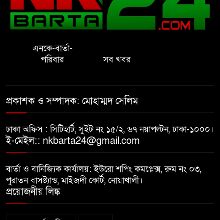
নোয়াখালীতে ইসলামী মহা-সমাবেশ
সফল করতে মতবিনিময় সভা
এনকে-বার্তা-
প্রাইেভেট পড়তে গিয়ে শিক্ষিকার বাবা
পরিবার
সব খবর
হাতে ধর্ষণের শিকার স্কুলছাত্রী
গভীর রাতে চাচীর ঘরে ভাতিজা,
প্রকাশক ও সম্পাদক: মোহাম্মদ সেলিম
পুরুষাঙ্গ কেটে উধাও চাচী
ঢাকা অফিস : সিটিহার্ট, সুইট নং ১৫/২, ৬৭ নয়াপল্টন, ঢাকা-১০০০।
নোয়াখালীতে র‌্যাবের অভিযান: ২
ই-মেইল:: nkbarta24@gmail.com
চাঞ্চল্যকর হত্যা মামলার আসামিসহ
গ্রেপ্তার ৪
বার্তা ও বানিজ্যিক কার্যালয়: ইউরো শপিং কমপ্লেক্স, রুম নং ০৩,
পুরাতন বাসষ্ট্যান্ড, মাইজদী কোর্ট, নোয়াখালী।
বাসি খাবার বিক্রির অভিযোগ, দুই
প্রয়োজনীয় লিঙ্ক
বিরিয়ানি হাউজকে জরিমানা