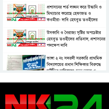
প্রশাসনের শর্ত লঙ্ঘন করে উস্কানি ও
মিথ্যাচার করেছে হেফাজত ও
কওমীরা- দাবি হেযবুত তওহীদের
উসকানি ও নৈরাজ্য সৃষ্টির অপচেষ্টার
হেযবুত তওহীদের প্রতিবাদ, প্রশাসনের
পদক্ষেপ দাবি
ভাঙ্গা ২ নং সদরদী সরকারি প্রাথমিক
বিদ্যালয়ের প্রধান শিক্ষিকার বিরুদ্ধে
দুর্নীতির অভিযোগ, দ্রুত তদন্ত ও
বদলির দাবি
রাষ্ট্রের আদর্শ পরিবর্তন জরুরি: ইমাম
সেলিম