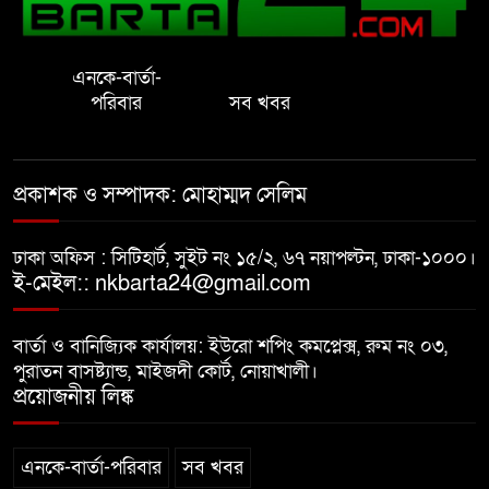
সফল করতে মতবিনিময় সভা
এনকে-বার্তা-
প্রাইেভেট পড়তে গিয়ে শিক্ষিকার বাবা
পরিবার
সব খবর
হাতে ধর্ষণের শিকার স্কুলছাত্রী
গভীর রাতে চাচীর ঘরে ভাতিজা,
প্রকাশক ও সম্পাদক: মোহাম্মদ সেলিম
পুরুষাঙ্গ কেটে উধাও চাচী
ঢাকা অফিস : সিটিহার্ট, সুইট নং ১৫/২, ৬৭ নয়াপল্টন, ঢাকা-১০০০।
নোয়াখালীতে র‌্যাবের অভিযান: ২
ই-মেইল:: nkbarta24@gmail.com
চাঞ্চল্যকর হত্যা মামলার আসামিসহ
গ্রেপ্তার ৪
বার্তা ও বানিজ্যিক কার্যালয়: ইউরো শপিং কমপ্লেক্স, রুম নং ০৩,
পুরাতন বাসষ্ট্যান্ড, মাইজদী কোর্ট, নোয়াখালী।
বাসি খাবার বিক্রির অভিযোগ, দুই
প্রয়োজনীয় লিঙ্ক
বিরিয়ানি হাউজকে জরিমানা
এনকে-বার্তা-পরিবার
সব খবর