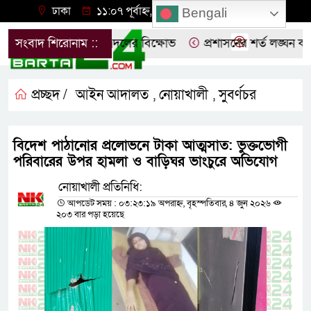
ঢাকা
১১:০৭ পূর্বাহ্ন, বৃহস্পতিবার, ০৬ অগাস্ট ২০২৬
Bengali
িবাদে নোয়াখালীতে ছাত্রদলের বিক্ষোভ
সংবাদ শিরোনাম ::
প্রশাসনের শর্ত লঙ্ঘন করে 
প্রচ্ছদ /
আইন আদালত
নোয়াখালী
সুবর্ণচর
,
,
বিদেশ পাঠানোর প্রলোভনে টাকা আত্মসাত: ভুক্তভোগী
পরিবারের উপর হামলা ও বাড়িঘর ভাংচুরে অভিযোগ
নোয়াখালী প্রতিনিধি:
আপডেট সময় : ০৩:২৩:১৯ অপরাহ্ন, বৃহস্পতিবার, ৪ জুন ২০২৬
২০৩ বার পড়া হয়েছে