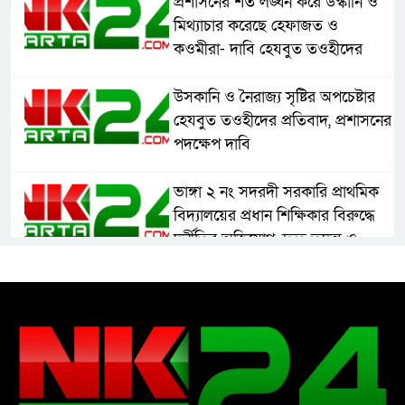
প্রশাসনের শর্ত লঙ্ঘন করে উস্কানি ও
মিথ্যাচার করেছে হেফাজত ও
কওমীরা- দাবি হেযবুত তওহীদের
উসকানি ও নৈরাজ্য সৃষ্টির অপচেষ্টার
হেযবুত তওহীদের প্রতিবাদ, প্রশাসনের
পদক্ষেপ দাবি
ভাঙ্গা ২ নং সদরদী সরকারি প্রাথমিক
বিদ্যালয়ের প্রধান শিক্ষিকার বিরুদ্ধে
দুর্নীতির অভিযোগ, দ্রুত তদন্ত ও
বদলির দাবি
রাষ্ট্রের আদর্শ পরিবর্তন জরুরি: ইমাম
সেলিম
নোয়াখালীতে ইসলামী মহা-সমাবেশ