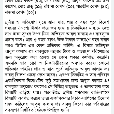
ছেলে মোঃ ফরিদ (৪০), মোঃ মিয়া (৫০), আবুল কাশেম প্রঃ ডাল
কাশেম, মোঃ রাজু (১৯), রজিনা বেগম (৩৫), পারভীন বেগম (৪০),
নাজমা বেগম (৩৫)।
স্থানীয় ও অভিযোগ সূত্রে জানা যায়, প্রায় ৫ বছর পূবে বিদেশ
গমনের উদ্দশ্যে টাকার প্রয়োজন হওয়ায় ভিকটিমের মাধ্যমে দেড়
লাখ টাকা সুধের উপর নিয়ে অভিযুক্ত আবুল কালাম প্রঃ বাবলুকে
প্রদান করে। প্রায় ৫ বছর যাবৎ উক্ত টাকার লাভ্যাংশ বহন করার
পরও ভিক্টিম এর কোন প্রতিকার পাইনি। এ বিষয়ে অভিযুক্ত
আবুল কালাম প্রঃ বাবলুকে বহুবার টাকা ও লভ্যাংশ পরিশোধের
জন্য অনুরোধ করা হলেও সে কোন প্রকার কর্ণপাত করেনি।
এমনকি তার চাচা ও নিকটাত্মীয়দের অবগত করেও কোনো
প্রতিকার পাইনি। প্রায় ৬ মাস পূর্বে অভিযুক্ত আবুল কালাম প্রঃ
বাবলু বিদেশ থেকে দেশে আসে। এরপর ভিকটিম ও তার পরিবার
একাধিকবার বিরোধটির সুষ্ঠু সমাধানের জন্য আবুল কালাম প্রঃ
বাবলুকে অনুরোধ করলেও সে বিভিন্ন অজুহাত ও তালবাহানা করে
বিষয়টি এড়িয়ে যায়। পরবর্তীতে স্থানীয় গণ্যমান্য ব্যক্তিবর্গকে
বিষয়টি অবগত করলে তারা একাধিকবার বিচার-সালিশের উদ্যোগ
গ্রহণ করিলেও আবুল কালাম প্রঃ বাবলু কিংবা তার পরিবারের
সদস্যগণ নির্ধারিত বৈঠকে উপস্থিত হয়নি।