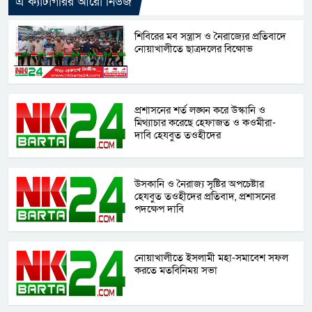
এ ক্যাটাগরির আরো নিউজ
শিবিরের মব সন্ত্রাস ও নৈরাজ্যের প্রতিবাদে
নোয়াখালীতে ছাত্রদলের বিক্ষোভ
প্রশাসনের শর্ত লঙ্ঘন করে উস্কানি ও
মিথ্যাচার করেছে হেফাজত ও কওমীরা-
দাবি হেযবুত তওহীদের
উসকানি ও নৈরাজ্য সৃষ্টির অপচেষ্টার
হেযবুত তওহীদের প্রতিবাদ, প্রশাসনের
পদক্ষেপ দাবি
নোয়াখালীতে ইসলামী মহা-সমাবেশ সফল
করতে মতবিনিময় সভা