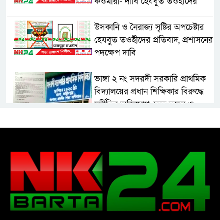
কওমীরা- দাবি হেযবুত তওহীদের
উসকানি ও নৈরাজ্য সৃষ্টির অপচেষ্টার
হেযবুত তওহীদের প্রতিবাদ, প্রশাসনের
পদক্ষেপ দাবি
ভাঙ্গা ২ নং সদরদী সরকারি প্রাথমিক
বিদ্যালয়ের প্রধান শিক্ষিকার বিরুদ্ধে
দুর্নীতির অভিযোগ, দ্রুত তদন্ত ও
বদলির দাবি
রাষ্ট্রের আদর্শ পরিবর্তন জরুরি: ইমাম
সেলিম
নোয়াখালীতে ইসলামী মহা-সমাবেশ
সফল করতে মতবিনিময় সভা