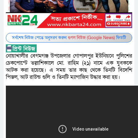
সর্বশেষ নিউজ পেতে অনুসরণ করুন
গুগল নিউজ (Google News)
ফিডটি
নোয়াখালীর বেগমগঞ্জ উপজেলার গোপালপুর ইউনিয়নে পুলিশের
চেকপোস্টে তল্লাশিকালে মো. রাহিম (২১) নামে এক যুবককে
আটক করা হয়েছে। এ সময় তার কাছ থেকে তিনটি বিদেশি
পিস্তল, আট রাউন্ড গুলি ও তিনটি ম্যাগাজিন উদ্ধার করা হয়।