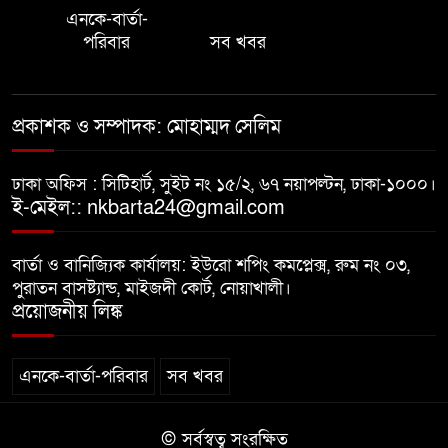
এনকে-বার্তা-
প্রাইেভেট পড়তে গিয়ে শিক্ষিকার বাবা
পরিবার
সব খবর
হাতে ধর্ষণের শিকার স্কুলছাত্রী
গভীর রাতে চাচীর ঘরে ভাতিজা,
প্রকাশক ও সম্পাদক: মোহাম্মদ সেলিম
পুরুষাঙ্গ কেটে উধাও চাচী
ঢাকা অফিস : সিটিহার্ট, সুইট নং ১৫/২, ৬৭ নয়াপল্টন, ঢাকা-১০০০।
নোয়াখালীতে র‌্যাবের অভিযান: ২
ই-মেইল:: nkbarta24@gmail.com
চাঞ্চল্যকর হত্যা মামলার আসামিসহ
গ্রেপ্তার ৪
বার্তা ও বানিজ্যিক কার্যালয়: ইউরো শপিং কমপ্লেক্স, রুম নং ০৩,
পুরাতন বাসষ্ট্যান্ড, মাইজদী কোর্ট, নোয়াখালী।
বাসি খাবার বিক্রির অভিযোগ, দুই
প্রয়োজনীয় লিঙ্ক
বিরিয়ানি হাউজকে জরিমানা
এনকে-বার্তা-পরিবার
সব খবর
© সর্বস্বত্ব সংরক্ষিত