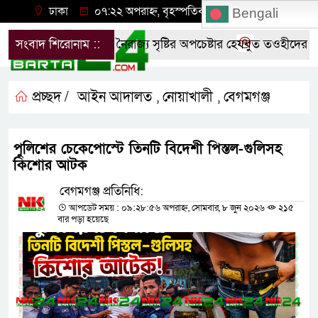
ঢাকা
০৭:২২ অপরাহ্ন, বৃহস্পতিবার, ০৬ অগাস্ট ২০২৬
Bengali
ীদের
সংবাদ শিরোনাম ::
উসকানি ও নৈরাজ্য সৃষ্টির অপচেষ্টার হেযবুত তওহীদের প্রতিব
প্রচ্ছদ /
আইন আদালত
নোয়াখালী
বেগমগঞ্জ
,
,
পুলিশের চেকেপোস্টে তিনটি বিদেশী পিস্তল-গুলিসহ
কিশোর আটক
বেগমগঞ্জ প্রতিনিধি:
আপডেট সময় : ০৯:২৮:৫৬ অপরাহ্ন, সোমবার, ৮ জুন ২০২৬
২১৫
বার পড়া হয়েছে