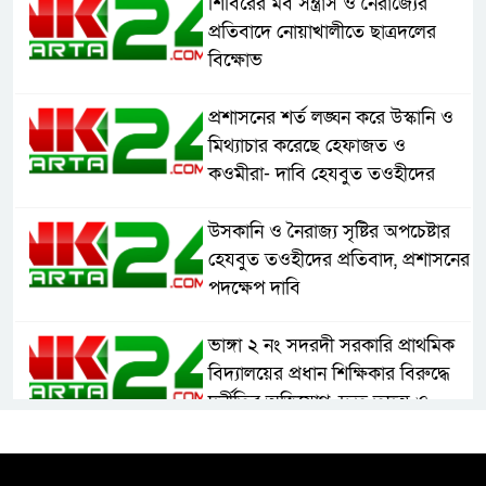
শিবিরের মব সন্ত্রাস ও নৈরাজ্যের
প্রতিবাদে নোয়াখালীতে ছাত্রদলের
বিক্ষোভ
প্রশাসনের শর্ত লঙ্ঘন করে উস্কানি ও
মিথ্যাচার করেছে হেফাজত ও
কওমীরা- দাবি হেযবুত তওহীদের
উসকানি ও নৈরাজ্য সৃষ্টির অপচেষ্টার
হেযবুত তওহীদের প্রতিবাদ, প্রশাসনের
পদক্ষেপ দাবি
ভাঙ্গা ২ নং সদরদী সরকারি প্রাথমিক
বিদ্যালয়ের প্রধান শিক্ষিকার বিরুদ্ধে
দুর্নীতির অভিযোগ, দ্রুত তদন্ত ও
বদলির দাবি