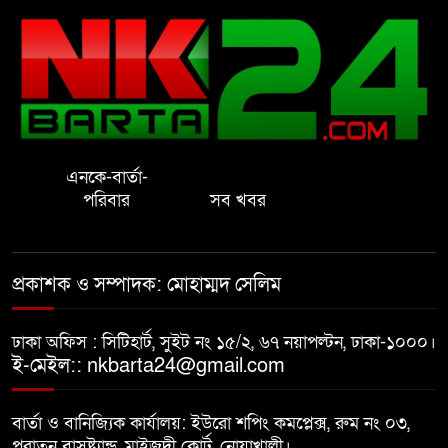
রাষ্ট্রের আদর্শ পরিবর্তন জরুরি: ইমাম
সেলিম
নোয়াখালীতে ইসলামী মহা-সমাবেশ
সফল করতে মতবিনিময় সভা
এনকে-বার্তা-
প্রাইেভেট পড়তে গিয়ে শিক্ষিকার বাবা
পরিবার
সব খবর
হাতে ধর্ষণের শিকার স্কুলছাত্রী
গভীর রাতে চাচীর ঘরে ভাতিজা,
প্রকাশক ও সম্পাদক: মোহাম্মদ সেলিম
পুরুষাঙ্গ কেটে উধাও চাচী
ঢাকা অফিস : সিটিহার্ট, সুইট নং ১৫/২, ৬৭ নয়াপল্টন, ঢাকা-১০০০।
নোয়াখালীতে র‌্যাবের অভিযান: ২
ই-মেইল:: nkbarta24@gmail.com
চাঞ্চল্যকর হত্যা মামলার আসামিসহ
গ্রেপ্তার ৪
বার্তা ও বানিজ্যিক কার্যালয়: ইউরো শপিং কমপ্লেক্স, রুম নং ০৩,
পুরাতন বাসষ্ট্যান্ড, মাইজদী কোর্ট, নোয়াখালী।