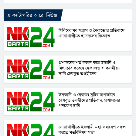
এ ক্যাটাগরির আরো নিউজ
শিবিরের মব সন্ত্রাস ও নৈরাজ্যের প্রতিবাদে
নোয়াখালীতে ছাত্রদলের বিক্ষোভ
প্রশাসনের শর্ত লঙ্ঘন করে উস্কানি ও
মিথ্যাচার করেছে হেফাজত ও কওমীরা-
দাবি হেযবুত তওহীদের
উসকানি ও নৈরাজ্য সৃষ্টির অপচেষ্টার
হেযবুত তওহীদের প্রতিবাদ, প্রশাসনের
পদক্ষেপ দাবি
নোয়াখালীতে ইসলামী মহা-সমাবেশ সফল
করতে মতবিনিময় সভা