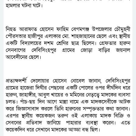
হামলার ঘটনা ঘটে।
নিহত আরাফাত হোসেন ফাহিম বেগমগঞ্জ উপজেলার চৌমুহনী
পৌরসভার হাজীপুর এলাকার মো. শাহজাহানের ছেলে এবং স্থানীয়
একটি বিদ্যালয়ের দশম শ্রেণির ছাত্র ছিলেন। গ্রেফতার হারুন
সেনবাগের দেবিসিংহপুর গ্রামের জোড়া বাড়ির জয়নাল
আবেদীনের ছেলে।
প্রত্যক্ষদর্শী দেলোয়ার হোসেন নোবেল জানান, দেবিসিংহপুর
গ্রামের হাজেরা দিঘীর পেছনের একটি পোলের ওপর দীর্ঘদিন ধরে
হারুন, জাহাঙ্গীর, আবুল খায়ের ও মমিনের নেতৃত্বে মাদকের ব্যবসা
চলত। পাঁচ-ছয় দিন আগে মান্না নামে এক মাদকসেবীকে আটক
করে জিজ্ঞাসাবাদ করলে তিনি হারুনের সম্পৃক্ততার কথা জানান।
এরপর স্থানীয় কয়েকজন তরুণ ওই এলাকায় মাদক বিক্রি ও
সেবনের প্রতিবাদ জানিয়ে পাহারার ব্যবস্থা করেন। এতে
কয়েকদিন ধরে সেখানে মাদকের আড্ডা বন্ধ ছিল।