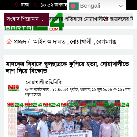
ঢাকা
১০:৫২ অপরাহ্ন, বৃহস্পতিবার, ০৬ অগাস্ট ২০২৬
Bengali
রের মব সন্ত্রাস ও নৈরাজ্যের প্রতিবাদে নোয়াখালীতে ছাত্রদলের বিক্ষোভ
সংবাদ শিরোনাম ::
প্রচ্ছদ /
আইন আদালত
নোয়াখালী
বেগমগঞ্জ
,
,
মাদকের বিবাদে স্কুলছাত্রকে কুপিয়ে হত্যা, নোয়াখালীতে
লাশ নিয়ে বিক্ষোভ
নোয়াখালী প্রতিনিধি:
আপডেট সময় : ১২:৪০:৩৫ পূর্বাহ্ন, শুক্রবার, ১২ জুন ২০২৬
১৯১ বার
পড়া হয়েছে