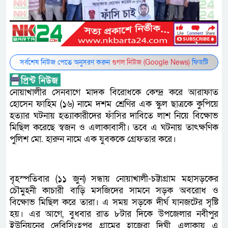
সর্বশেষ নিউজ পেতে অনুসরণ করুন
গুগল নিউজ (Google News)
ফিডটি
নোয়াখালীর সেনবাগে মাদক বিরোধকে কেন্দ্র করে আরাফাত
হোসেন ফাহিম (১৬) নামে দশম শ্রেণির এক স্কুল ছাত্রকে কুপিয়ে
হত্যার ঘটনায় হত্যাকারীদের ফাঁসির দাবিতে লাশ নিয়ে বিক্ষোভ
মিছিল করেছে স্বজন ও এলাকাবাসী। তবে এ ঘটনায় তাৎক্ষণিক
পুলিশ মো. হারুন নামে এক যুবককে গ্রেফতার করে।
বৃহস্পতিবার (১১ জুন) সন্ধায় নোয়াখালী-চট্টাগ্রাম মহাসড়কের
চৌমুহনী কাচারী বাড়ি মসজিদের সামনে সড়ক অবরোধ ও
বিক্ষোভ মিছিল করে তারা। এ সময় সড়কে দীর্ঘ যানজটের সৃষ্টি
হয়। এর আগে, বুধবার রাত ৮টার দিকে উপজেলার নবীপুর
ইউনিয়নের দেবিসিংহপুর গ্রামের হাজেরা দিঘী এলাকায় এ