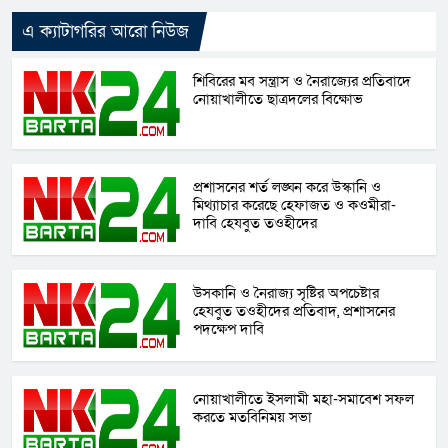
এ ক্যাটাগরির আরো নিউজ
শিবিরের মব সন্ত্রাস ও নৈরাজ্যের প্রতিবাদে
নোয়াখালীতে ছাত্রদলের বিক্ষোভ
প্রশাসনের শর্ত লঙ্ঘন করে উস্কানি ও
মিথ্যাচার করেছে হেফাজত ও কওমীরা-
দাবি হেযবুত তওহীদের
উসকানি ও নৈরাজ্য সৃষ্টির অপচেষ্টার
হেযবুত তওহীদের প্রতিবাদ, প্রশাসনের
পদক্ষেপ দাবি
নোয়াখালীতে ইসলামী মহা-সমাবেশ সফল
করতে মতবিনিময় সভা