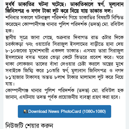
দূর্ধর্ষ ডাকাতির ঘটনা ঘটেছে। ডাকাতিকালে স্বর্ণ, মূল্যবান
জিনিসপত্র ও নগদ টাকা লুট করে নিয়ে যায় ডাকাত দল।
শনিবার সকালে ঘটনাস্থল পরিদর্শন গিয়ে ডাকাতির বিষয়টি নিশ্চিত
করেছেন কোম্পানীগঞ্জ থানার পুলিশ পরিদর্শক (তদন্ত) মো. রবিউল
হক।
স্থানীয় সূত্রে জানা গেছে, শুক্রবার দিবাগত রাত ৩টার দিকে
চরকাঁকড়া ৭নং ওয়ার্ডের সিরাজুল ইসলামের বাড়ীতে হানা দেয়
৮-১০জনের মুখোশধারী একদল ডাকাত। এসময় তারা সিরাজুল
ইসলামের বসত ঘরের ভেড়া কেটে ভিতরে প্রবেশ করে। ঘরে
থাকা লোকজন তাদের বাঁধা দেওয়ার চেষ্টা করলে অস্ত্রের মুখে
সবাইকে জিম্মি করে ১০ভরি স্বর্ণ, মুল্যবান জিনিসপত্র ও নগদ
৮১’হাজার টাকাসহ অন্তত ৮লাখ টাকার মালামাল লুট করে নিয়ে
যায়।
কোম্পানীগঞ্জ থানার পুলিশ পরিদর্শক (তদন্ত) মো. রবিউল হক
জানান, এঘটনায় তদন্ত পূর্বক প্রয়োজনীয় ব্যবস্থা গ্রহণ করা হবে।
Download News PhotoCard (1080×1080)
নিউজটি শেয়ার করুন