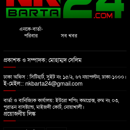
নোয়াখালীতে ইসলামী মহা-সমাবেশ
সফল করতে মতবিনিময় সভা
এনকে-বার্তা-
প্রাইেভেট পড়তে গিয়ে শিক্ষিকার বাবা
পরিবার
সব খবর
হাতে ধর্ষণের শিকার স্কুলছাত্রী
গভীর রাতে চাচীর ঘরে ভাতিজা,
প্রকাশক ও সম্পাদক: মোহাম্মদ সেলিম
পুরুষাঙ্গ কেটে উধাও চাচী
ঢাকা অফিস : সিটিহার্ট, সুইট নং ১৫/২, ৬৭ নয়াপল্টন, ঢাকা-১০০০।
নোয়াখালীতে র‌্যাবের অভিযান: ২
ই-মেইল:: nkbarta24@gmail.com
চাঞ্চল্যকর হত্যা মামলার আসামিসহ
গ্রেপ্তার ৪
বার্তা ও বানিজ্যিক কার্যালয়: ইউরো শপিং কমপ্লেক্স, রুম নং ০৩,
পুরাতন বাসষ্ট্যান্ড, মাইজদী কোর্ট, নোয়াখালী।
বাসি খাবার বিক্রির অভিযোগ, দুই
প্রয়োজনীয় লিঙ্ক
বিরিয়ানি হাউজকে জরিমানা