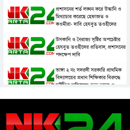
প্রশাসনের শর্ত লঙ্ঘন করে উস্কানি ও
মিথ্যাচার করেছে হেফাজত ও
কওমীরা- দাবি হেযবুত তওহীদের
উসকানি ও নৈরাজ্য সৃষ্টির অপচেষ্টার
হেযবুত তওহীদের প্রতিবাদ, প্রশাসনের
পদক্ষেপ দাবি
ভাঙ্গা ২ নং সদরদী সরকারি প্রাথমিক
বিদ্যালয়ের প্রধান শিক্ষিকার বিরুদ্ধে
দুর্নীতির অভিযোগ, দ্রুত তদন্ত ও
বদলির দাবি
রাষ্ট্রের আদর্শ পরিবর্তন জরুরি: ইমাম
সেলিম