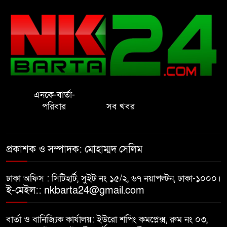
রাষ্ট্রের আদর্শ পরিবর্তন জরুরি: ইমাম
সেলিম
নোয়াখালীতে ইসলামী মহা-সমাবেশ
সফল করতে মতবিনিময় সভা
এনকে-বার্তা-
প্রাইেভেট পড়তে গিয়ে শিক্ষিকার বাবা
পরিবার
সব খবর
হাতে ধর্ষণের শিকার স্কুলছাত্রী
গভীর রাতে চাচীর ঘরে ভাতিজা,
প্রকাশক ও সম্পাদক: মোহাম্মদ সেলিম
পুরুষাঙ্গ কেটে উধাও চাচী
ঢাকা অফিস : সিটিহার্ট, সুইট নং ১৫/২, ৬৭ নয়াপল্টন, ঢাকা-১০০০।
নোয়াখালীতে র‌্যাবের অভিযান: ২
ই-মেইল:: nkbarta24@gmail.com
চাঞ্চল্যকর হত্যা মামলার আসামিসহ
গ্রেপ্তার ৪
বার্তা ও বানিজ্যিক কার্যালয়: ইউরো শপিং কমপ্লেক্স, রুম নং ০৩,