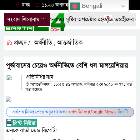
ঢাকা
১১:২৬ অপরাহ্ন, বৃহস্পতিবার, ০৬ অগাস্ট ২০২৬
Bengali
ীদের
সংবাদ শিরোনাম ::
উসকানি ও নৈরাজ্য সৃষ্টির অপচেষ্টার হেযবুত তওহীদের প্রতিব
প্রচ্ছদ /
অর্থনীতি
আন্তর্জাতিক
,
পূর্ভাবাসের চেয়েও অর্থনীতিতে বেশি ধস মালয়েশিয়ায়
প্রতিনিধির নাম
আপডেট সময় : ১০:৫৫:৪১ অপরাহ্ন, শনিবার, ২ মে ২০২০
৭৭১ বার
পড়া হয়েছে
সর্বশেষ নিউজ পেতে অনুসরণ করুন
গুগল নিউজ (Google News)
ফিডটি
এনকে বার্তা ডেস্ক রিপোর্ট: