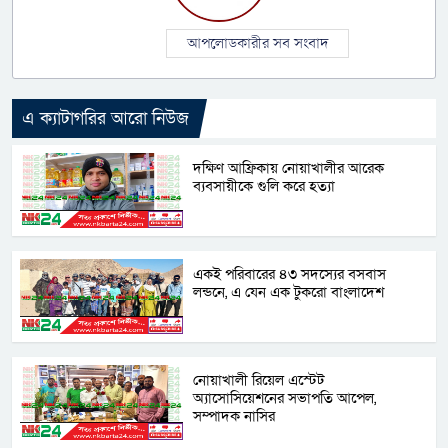
আপলোডকারীর সব সংবাদ
এ ক্যাটাগরির আরো নিউজ
দক্ষিণ আফ্রিকায় নোয়াখালীর আরেক
ব্যবসায়ীকে গুলি করে হত্যা
একই পরিবারের ৪৩ সদস্যের বসবাস
লন্ডনে, এ যেন এক টুকরো বাংলাদেশ
নোয়াখালী রিয়েল এস্টেট
অ্যাসোসিয়েশনের সভাপতি আপেল,
সম্পাদক নাসির