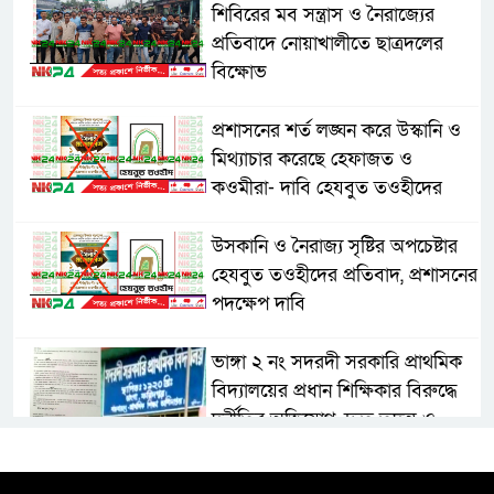
শিবিরের মব সন্ত্রাস ও নৈরাজ্যের
প্রতিবাদে নোয়াখালীতে ছাত্রদলের
বিক্ষোভ
প্রশাসনের শর্ত লঙ্ঘন করে উস্কানি ও
মিথ্যাচার করেছে হেফাজত ও
কওমীরা- দাবি হেযবুত তওহীদের
উসকানি ও নৈরাজ্য সৃষ্টির অপচেষ্টার
হেযবুত তওহীদের প্রতিবাদ, প্রশাসনের
পদক্ষেপ দাবি
ভাঙ্গা ২ নং সদরদী সরকারি প্রাথমিক
বিদ্যালয়ের প্রধান শিক্ষিকার বিরুদ্ধে
দুর্নীতির অভিযোগ, দ্রুত তদন্ত ও
বদলির দাবি