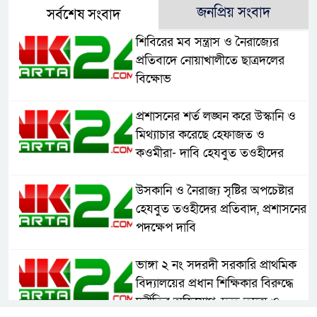
জনপ্রিয় সংবাদ
সর্বশেষ সংবাদ
শিবিরের মব সন্ত্রাস ও নৈরাজ্যের
প্রতিবাদে নোয়াখালীতে ছাত্রদলের
বিক্ষোভ
প্রশাসনের শর্ত লঙ্ঘন করে উস্কানি ও
মিথ্যাচার করেছে হেফাজত ও
কওমীরা- দাবি হেযবুত তওহীদের
উসকানি ও নৈরাজ্য সৃষ্টির অপচেষ্টার
হেযবুত তওহীদের প্রতিবাদ, প্রশাসনের
পদক্ষেপ দাবি
ভাঙ্গা ২ নং সদরদী সরকারি প্রাথমিক
বিদ্যালয়ের প্রধান শিক্ষিকার বিরুদ্ধে
দুর্নীতির অভিযোগ, দ্রুত তদন্ত ও