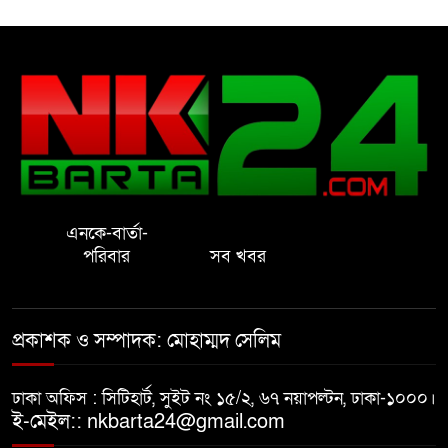
বদলির দাবি
রাষ্ট্রের আদর্শ পরিবর্তন জরুরি: ইমাম
সেলিম
নোয়াখালীতে ইসলামী মহা-সমাবেশ
সফল করতে মতবিনিময় সভা
এনকে-বার্তা-
প্রাইেভেট পড়তে গিয়ে শিক্ষিকার বাবা
পরিবার
সব খবর
হাতে ধর্ষণের শিকার স্কুলছাত্রী
গভীর রাতে চাচীর ঘরে ভাতিজা,
প্রকাশক ও সম্পাদক: মোহাম্মদ সেলিম
পুরুষাঙ্গ কেটে উধাও চাচী
ঢাকা অফিস : সিটিহার্ট, সুইট নং ১৫/২, ৬৭ নয়াপল্টন, ঢাকা-১০০০।
নোয়াখালীতে র‌্যাবের অভিযান: ২
ই-মেইল:: nkbarta24@gmail.com
চাঞ্চল্যকর হত্যা মামলার আসামিসহ