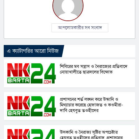
আপলোডকারীর সব সংবাদ
এ ক্যাটাগরির আরো নিউজ
শিবিরের মব সন্ত্রাস ও নৈরাজ্যের প্রতিবাদে
নোয়াখালীতে ছাত্রদলের বিক্ষোভ
প্রশাসনের শর্ত লঙ্ঘন করে উস্কানি ও
মিথ্যাচার করেছে হেফাজত ও কওমীরা-
দাবি হেযবুত তওহীদের
উসকানি ও নৈরাজ্য সৃষ্টির অপচেষ্টার
হেযবুত তওহীদের প্রতিবাদ, প্রশাসনের