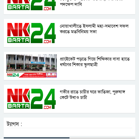
পদক্ষেপ দাবি
নোয়াখালীতে ইসলামী মহা-সমাবেশ সফল
করতে মতবিনিময় সভা
প্রাইেভেট পড়তে গিয়ে শিক্ষিকার বাবা হাতে
ধর্ষণের শিকার স্কুলছাত্রী
গভীর রাতে চাচীর ঘরে ভাতিজা, পুরুষাঙ্গ
কেটে উধাও চাচী
ট্যাগস :