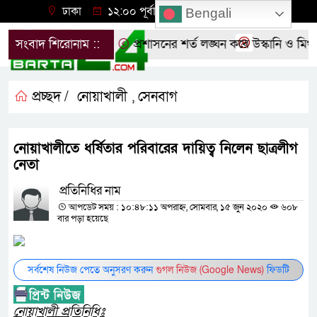
ঢাকা
১২:০০ পূর্বাহ্ন, শুক্রবার, ০৭ অগাস্ট ২০২৬
Bengali
ে ছাত্রদলের বিক্ষোভ
সংবাদ শিরোনাম ::
প্রশাসনের শর্ত লঙ্ঘন করে উস্কানি ও মিথ্
প্রচ্ছদ /
নোয়াখালী
সেনবাগ
,
নোয়াখালীতে ধর্ষিতার পরিবারের দায়িত্ব নিলেন ছাত্রলীগ
নেতা
প্রতিনিধির নাম
আপডেট সময় : ১০:৪৮:১১ অপরাহ্ন, সোমবার, ১৫ জুন ২০২০
৬০৮
বার পড়া হয়েছে
সর্বশেষ নিউজ পেতে অনুসরণ করুন
গুগল নিউজ (Google News)
ফিডটি
নোয়াখালী প্রতিনিধিঃ