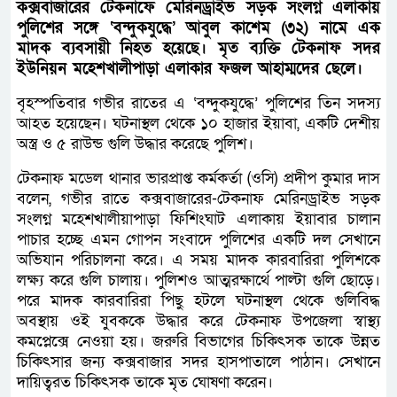
কক্সবাজারের টেকনাফে মেরিনড্রাইভ সড়ক সংলগ্ন এলাকায়
পুলিশের সঙ্গে ‘বন্দুকযুদ্ধে’ আবুল কাশেম (৩২) নামে এক
মাদক ব্যবসায়ী নিহত হয়েছে। মৃত ব্যক্তি টেকনাফ সদর
ইউনিয়ন মহেশখালীপাড়া এলাকার ফজল আহাম্মদের ছেলে।
বৃহস্পতিবার গভীর রাতের এ ‘বন্দুকযুদ্ধে’ পুলিশের তিন সদস্য
আহত হয়েছেন। ঘটনাস্থল থেকে ১০ হাজার ইয়াবা, একটি দেশীয়
অস্ত্র ও ৫ রাউন্ড গুলি উদ্ধার করেছে পুলিশ।
টেকনাফ মডেল থানার ভারপ্রাপ্ত কর্মকর্তা (ওসি) প্রদীপ কুমার দাস
বলেন, গভীর রাতে কক্সবাজারের-টেকনাফ মেরিনড্রাইভ সড়ক
সংলগ্ন মহেশখালীয়াপাড়া ফিশিংঘাট এলাকায় ইয়াবার চালান
পাচার হচ্ছে এমন গোপন সংবাদে পুলিশের একটি দল সেখানে
অভিযান পরিচালনা করে। এ সময় মাদক কারবারিরা পুলিশকে
লক্ষ্য করে গুলি চালায়। পুলিশও আত্মরক্ষার্থে পাল্টা গুলি ছোড়ে।
পরে মাদক কারবারিরা পিছু হটলে ঘটনাস্থল থেকে গুলিবিদ্ধ
অবস্থায় ওই যুবককে উদ্ধার করে টেকনাফ উপজেলা স্বাস্থ্য
কমপ্লেক্সে নেওয়া হয়। জরুরি বিভাগের চিকিৎসক তাকে উন্নত
চিকিৎসার জন্য কক্সবাজার সদর হাসপাতালে পাঠান। সেখানে
দায়িত্বরত চিকিৎসক তাকে মৃত ঘোষণা করেন।