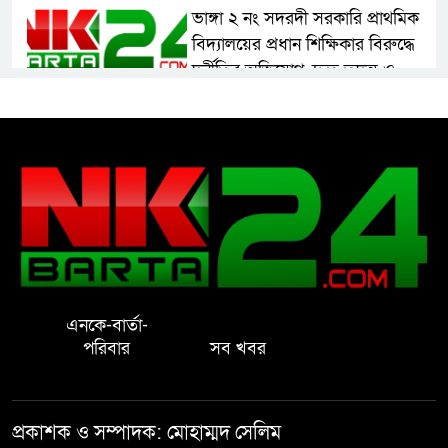
ভাঙ্গা ২ নং সদরদী সরকারি প্রাথমিক
বিদ্যালয়ের প্রধান শিক্ষিকার বিরুদ্ধে
দুর্নীতির অভিযোগ, দ্রুত তদন্ত ও
বদলির দাবি
রাষ্ট্রের আদর্শ পরিবর্তন জরুরি: ইমাম
সেলিম
নোয়াখালীতে ইসলামী মহা-সমাবেশ
সফল করতে মতবিনিময় সভা
এনকে-বার্তা-
প্রাইেভেট পড়তে গিয়ে শিক্ষিকার বাবা
পরিবার
সব খবর
হাতে ধর্ষণের শিকার স্কুলছাত্রী
গভীর রাতে চাচীর ঘরে ভাতিজা,
প্রকাশক ও সম্পাদক: মোহাম্মদ সেলিম
পুরুষাঙ্গ কেটে উধাও চাচী