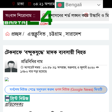
ঢাকা
০৪:২১ অপরাহ্ন, বৃহস্পতিবার, ০৬ অগাস্ট ২০২৬
Bengali
তে ছাত্রদলের বিক্ষোভ
সংবাদ শিরোনাম ::
প্রশাসনের শর্ত লঙ্ঘন করে উস্কানি ও মিথ
প্রচ্ছদ /
এক্সক্লুসিভ
চট্টগ্রাম
সারাদেশ
,
,
টেকনাফে ‘বন্দুকযুদ্ধে’ মাদক ব্যবসায়ী নিহত
প্রতিনিধির নাম
আপডেট সময় : ০৬:৫৮:৩১ অপরাহ্ন, শুক্রবার, ৩ জুলাই ২০২০
১৩৮০ বার পড়া হয়েছে
সর্বশেষ নিউজ পেতে অনুসরণ করুন
গুগল নিউজ (Google News)
ফিডটি
প্রতিবেদকঃ