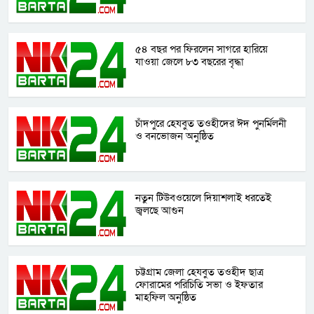
৫৪ বছর পর ফিরলেন সাগরে হারিয়ে
যাওয়া জেলে ৮৩ বছরের বৃদ্ধা
চাঁদপুরে হেযবুত তওহীদের ঈদ পুনর্মিলনী
ও বনভোজন অনুষ্ঠিত
নতুন টিউবওয়েলে দিয়াশলাই ধরতেই
জ্বলছে আগুন
চট্টগ্রাম জেলা হেযবুত তওহীদ ছাত্র
ফোরামের পরিচিতি সভা ও ইফতার
মাহফিল অনুষ্ঠিত