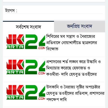
ট্যাগস :
জনপ্রিয় সংবাদ
সর্বশেষ সংবাদ
শিবিরের মব সন্ত্রাস ও নৈরাজ্যের
প্রতিবাদে নোয়াখালীতে ছাত্রদলের
বিক্ষোভ
প্রশাসনের শর্ত লঙ্ঘন করে উস্কানি ও
মিথ্যাচার করেছে হেফাজত ও
কওমীরা- দাবি হেযবুত তওহীদের
উসকানি ও নৈরাজ্য সৃষ্টির অপচেষ্টার
হেযবুত তওহীদের প্রতিবাদ, প্রশাসনের
পদক্ষেপ দাবি