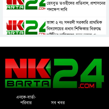
হেযবুত তওহীদের প্রতিবাদ, প্রশাসনের
পদক্ষেপ দাবি
ভাঙ্গা ২ নং সদরদী সরকারি প্রাথমিক
বিদ্যালয়ের প্রধান শিক্ষিকার বিরুদ্ধে
দুর্নীতির অভিযোগ, দ্রুত তদন্ত ও
বদলির দাবি
রাষ্ট্রের আদর্শ পরিবর্তন জরুরি: ইমাম
সেলিম
নোয়াখালীতে ইসলামী মহা-সমাবেশ
সফল করতে মতবিনিময় সভা
এনকে-বার্তা-
প্রাইেভেট পড়তে গিয়ে শিক্ষিকার বাবা
পরিবার
সব খবর
হাতে ধর্ষণের শিকার স্কুলছাত্রী