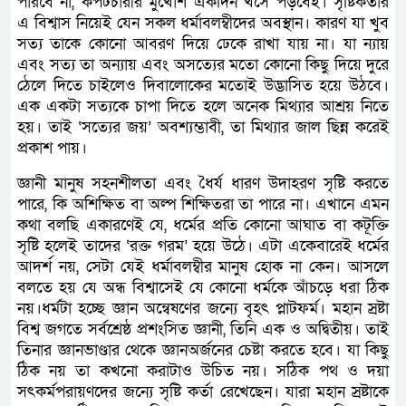
পারবে না, কপটচারীর মুখোশ একদিন খসে পড়বেই। সৃষ্টিকর্তার
এ বিশ্বাস নিয়েই যেন সকল ধর্মাবলম্বীদের অবস্থান। কারণ যা খুব
সত্য তাকে কোনো আবরণ দিয়ে ঢেকে রাখা যায় না। যা ন্যায়
এবং সত্য তা অন্যায় এবং অসত্যের মতো কোনো কিছু দিয়ে দুরে
ঠেলে দিতে চাইলেও দিবালোকের মতোই উদ্ভাসিত হয়ে উঠবে।
এক একটা সত্যকে চাপা দিতে হলে অনেক মিথ্যার আশ্রয় নিতে
হয়। তাই ‘সত্যের জয়’ অবশ্যম্ভাবী, তা মিথ্যার জাল ছিন্ন করেই
প্রকাশ পায়।
জ্ঞানী মানুষ সহনশীলতা এবং ধৈর্য ধারণ উদাহরণ সৃষ্টি করতে
পারে, কি অশিক্ষিত বা অল্প শিক্ষিতরা তা পারে না। এখানে এমন
কথা বলছি একারণেই যে, ধর্মের প্রতি কোনো আঘাত বা কটূক্তি
সৃষ্টি হলেই তাদের ‘রক্ত গরম’ হয়ে উঠে। এটা একেবারেই ধর্মের
আদর্শ নয়, সেটা যেই ধর্মাবলম্বীর মানুষ হোক না কেন। আসলে
বলতে হয় যে অন্ধ বিশ্বাসেই যে কোনো ধর্মকে আঁচড়ে ধরা ঠিক
নয়।ধর্মটা হচ্ছে জ্ঞান অন্বেষণের জন্যে বৃহৎ প্লাটফর্ম। মহান স্রষ্টা
বিশ্ব জগতে সর্বশ্রেষ্ঠ প্রশংসিত জ্ঞানী, তিনি এক ও অদ্বিতীয়। তাই
তিনার জ্ঞানভাণ্ডার থেকে জ্ঞানঅর্জনের চেষ্টা করতে হবে। যা কিছু
ঠিক নয় তা কখনো করাটাও উচিত নয়। সঠিক পথ ও দয়া
সৎকর্মপরায়ণদের জন্যে সৃষ্টি কর্তা রেখেছেন। যারা মহান স্রষ্টাকে