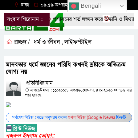
ঢাকা
০৯:৫৯ অপরাহ্ন, বৃহস্পতিবার, ০৬ অগাস্ট ২০২৬
Bengali
ত্রদলের বিক্ষোভ
সংবাদ শিরোনাম ::
প্রশাসনের শর্ত লঙ্ঘন করে উস্কানি ও মিথ্যাচা
প্রচ্ছদ /
ধর্ম ও জীবন
লাইফস্টাইল
,
মানবতার ধর্মে জ্ঞানের পরিধি কখনই স্রষ্টাকে অতিক্রম
যোগ্য নয়
প্রতিনিধির নাম
আপডেট সময় : ১১:২০:০৮ অপরাহ্ন, সোমবার, ৪ মে ২০২০
৭৮৪ বার
পড়া হয়েছে
সর্বশেষ নিউজ পেতে অনুসরণ করুন
গুগল নিউজ (Google News)
ফিডটি
নজরুল ইসলাম তোফা::