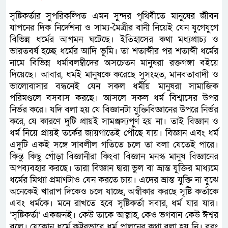
সৃষ্টিকর্তার সুপরিকল্পিত এমন সুন্দর পৃথিবীতে মানুষের জীবন
যাপনের দিক নির্দেশনা ও সাম্য-মৈত্রীর বানী নিয়েই যেন যুগেযুগে
বিভিন্ন ধর্মের আগমন ঘটেছে। ইতিহাসের কথা মধ্যপ্রাচ্য ও
ভারতবর্ষ হচ্ছে ধর্মের আদি ভূমি। তা শতাব্দীর পর শতাব্দী ধর্মের
নামে বিভিন্ন ধর্মাবলম্বীদের অসচেতন মানুষরা রক্তগঙ্গা বইয়ে
দিয়েছে। আবার, ধর্মই মানুষকে করেছে সুসংহত, মানবতাবাদী ও
ভালোবাসার বন্ধনেই যেন সকল ধর্মীয় মানুষরা সামাজিক
পরিমণ্ডলে বসবাস করছে। আসলে সকল ধর্ম বিশ্বাসের উপর
নির্ভর করে। যদি বলা হয় যে বিজ্ঞানটা যুক্তিবিজ্ঞানের উপরে নির্ভর
করে, যে কারণে দুটি প্রায়ই সামঞ্জস্যপূর্ণ হয় না। তাই বিজ্ঞান ও
ধর্ম নিয়ে প্রায়ই তর্কের জায়গাতেই পৌঁছে যায়। বিজ্ঞান এবং ধর্ম
এদুটি একই সঙ্গে সাবলীল গতিতে চলে তা বলা যেতেই পারে।
কিন্তু কিছু গোঁড়া বিজ্ঞানীরা কিংবা বিজ্ঞান মনস্ক মানুষ বিজ্ঞানের
অপব্যবহার করছে। তারা বিজ্ঞান দ্বারা ভুল বা ভ্রান্ত যুক্তির মাধ্যমে
ধর্মের মিথ্যা প্রমাণটাও যেন করতে চায়। এদের ভ্রান্ত যুক্তি না বুঝে
অনেকেই খারাপ দিকেও চলে যাচ্ছে, অস্বীকার করছে সৃষ্টি কর্তাকে
এবং ধর্মকে। মনে রাখতে হবে সৃষ্টিকর্তা সবার, ধর্ম যার যার।
‘সৃষ্টিকর্তা’ একজনই। কেউ তাকে আল্লাহ, কেও ভগবান কেউ ঈশ্বর
বলে। যেকোন ধর্মে কট্টরভাবে ধর্ম পালনের কথা বলা হয় নি। বরং