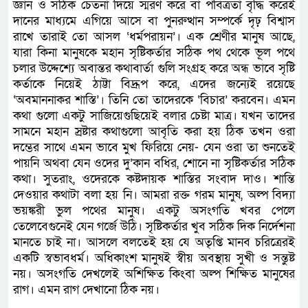
জ্ঞান ও সঠিক চেতনা দিয়ে স্মরণ করে বা পবিত্রতা বৃদ্ধি করেই
দানের মাধ্যমে এগিয়ে আসে বা পুনরুত্থান সম্পর্কে দৃঢ় বিশ্বাস
রাখে তারাই তো আসল ‘ধর্মপরায়ন’। এক শ্রেণীর মানুষ আছে,
যারা কিনা মানুষকে মহান সৃষ্টিকর্তার সঠিক পথ থেকে ভূল পথে
চলার উদ্দেশ্যে অবান্তর কথাবার্তা গুলি সংগ্রহ করে অন্ধ ভাবে সৃষ্টি
কর্তাকে নিয়েই ঠাট্টা বিদ্রূপ করে, এদের জন্যেই রয়েছে
‘অবমাননাকর শাস্তি’। তিনি তো তাদেরকে ‘বিচার’ করবেন। এমন
কথা গুলো একটু সাজিয়েগুছিয়েই বলার চেষ্টা মাত্র। যখন তাদের
সামনে মহান স্রষ্টার কথাগুলো অাবৃতি করা হয় ঠিক তখন ওরা
দম্ভের সাথে এমন ভাবে মুখ ফিরিয়ে নেয়- যেন ওরা তা শুনতেই
পায়নি অথবা যেন ওদের দু’কান বধির, শোনে না সৃষ্টিকর্তার সঠিক
কথা। সুতরাং, ওদেরকে কষ্টদায়ক শাস্তির সংবাদ দাও। শান্তি
দেওয়ার কথাটা বলা হয় নি। আমরা রক্ত গরম মানুষ, অল্প বিদ্যা
ভয়ঙ্করী ভুল পথের মানুষ। একটু অসংগতি খবর পেলে
তেলেবেগুনেই যেন গর্জে উঠি। সৃষ্টিকর্তার খুব সঠিক দিক নির্দেশনা
মানতে চাই না। আসলে বলতেই হয় যে অতৃপ্তি মানব চরিত্রেরই
একটি স্বভাবধর্ম। অধিকাংশ মানুষই স্বীয় অবস্থায় সুখী ও সন্তুষ্ট
নয়। অসংগতি দেখলেই অশিক্ষিত কিংবা অল্প শিক্ষিত মানুষের
রাগ। এমন রাগ দেখানো ঠিক নয়।