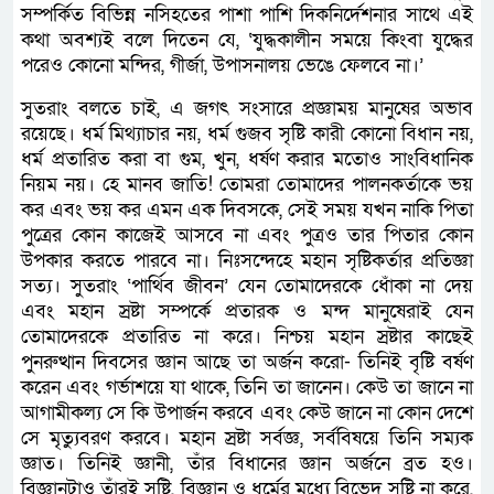
সম্পর্কিত বিভিন্ন নসিহতের পাশা পাশি দিকনির্দেশনার সাথে এই
কথা অবশ্যই বলে দিতেন যে, ‘যুদ্ধকালীন সময়ে কিংবা যুদ্ধের
পরেও কোনো মন্দির, গীর্জা, উপাসনালয় ভেঙে ফেলবে না।’
সুতরাং বলতে চাই, এ জগৎ সংসারে প্রজ্ঞাময় মানুষের অভাব
রয়েছে। ধর্ম মিথ্যাচার নয়, ধর্ম গুজব সৃষ্টি কারী কোনো বিধান নয়,
ধর্ম প্রতারিত করা বা গুম, খুন, ধর্ষণ করার মতোও সাংবিধানিক
নিয়ম নয়। হে মানব জাতি! তোমরা তোমাদের পালনকর্তাকে ভয়
কর এবং ভয় কর এমন এক দিবসকে, সেই সময় যখন নাকি পিতা
পুত্রের কোন কাজেই আসবে না এবং পুত্রও তার পিতার কোন
উপকার করতে পারবে না। নিঃসন্দেহে মহান সৃষ্টিকর্তার প্রতিজ্ঞা
সত্য। সুতরাং ‘পার্থিব জীবন’ যেন তোমাদেরকে ধোঁকা না দেয়
এবং মহান স্রষ্টা সম্পর্কে প্রতারক ও মন্দ মানুষেরাই যেন
তোমাদেরকে প্রতারিত না করে। নিশ্চয় মহান স্রষ্টার কাছেই
পুনরুত্থান দিবসের জ্ঞান আছে তা অর্জন করো- তিনিই বৃষ্টি বর্ষণ
করেন এবং গর্ভাশয়ে যা থাকে, তিনি তা জানেন। কেউ তা জানে না
আগামীকল্য সে কি উপার্জন করবে এবং কেউ জানে না কোন দেশে
সে মৃত্যুবরণ করবে। মহান স্রষ্টা সর্বজ্ঞ, সর্ববিষয়ে তিনি সম্যক
জ্ঞাত। তিনিই জ্ঞানী, তাঁর বিধানের জ্ঞান অর্জনে ব্রত হও।
বিজ্ঞানটাও তাঁরই সৃষ্টি, বিজ্ঞান ও ধর্মের মধ্যে বিভেদ সৃষ্টি না করে,