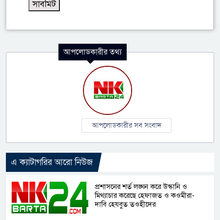
আপলোডকারীর তথ্য
আপলোডকারীর সব সংবাদ
এ ক্যাটাগরির আরো নিউজ
প্রশাসনের শর্ত লঙ্ঘন করে উস্কানি ও
মিথ্যাচার করেছে হেফাজত ও কওমীরা-
দাবি হেযবুত তওহীদের