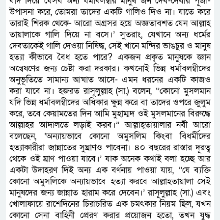
বাদ দিয়ে যেসব অন্য ধর্মাবলম্বীর মানুষ জন দেব-দেবীর পূজা-
উপাসনা করে, তোমরা তাদের একটি গালিও দিও না। যাতে করে
তারাই শিরক থেকে- আরো অগ্রসর হয়ে অজ্ঞতাবশত যেন আল্লাহ
তায়ালাকে গালি দিয়ে না বসে।’ সুতরাং, যেখানে অন্য ধর্মের
দেবতাকেই গালি দেওয়া নিষিদ্ধ, সেই খানে মন্দির ভাঙচুর ও মানুষ
হত্যা কীভাবে বৈধ হতে পারে? একজন প্রকৃত মানুষকে জ্ঞান
অন্বেষণের জন্য চেষ্টা করা দরকার। কখনোই ভিন্ন ধর্মাবলম্বীদের
অনুভূতিতে সামান্য আঘাত আসে- এমন ধরনের একটি কাজও
করা যাবে না। হজরত রাসূলুল্লাহ (সা.) বলেন, ‘’কোনো মুসলমান
যদি ভিন্ন ধর্মাবলম্বীদের অধিকার ক্ষুন্ন করে বা তাদের ওপরে জুলুম
করে, তবে কেয়ামতের দিন আমি মুহাম্মদ ওই মুসলমানের বিরুদ্ধে
আল্লাহর আদালতে লড়াই করব।” আল্লাহ্তায়ালার নবী আরো
বলেছেন, ‘অন্যায়ভাবে কোনো অমুসলিম কিংবা বিধর্মীদের
হত্যাকারীরা জান্নাতের সুঘ্রাণও পাবেনা। ৪০ বছরের রাস্তার দূরত্ব
থেকে ওই ঘ্রাণ পাওয়া যাবে।’ যাক অনেক কথাই বলা হচ্ছে আর
একটা উদাহরণ দিই অন্য এক বর্ণনায় পাওয়া যায়, ‘’যে ব্যক্তি
কোনো অমুসলিকে অন্যায়ভাবে হত্যা করবে আল্লাহতায়ালা সেই
মানুষদের জন্য জান্নাত হারাম করে দেবেন।’ রাসূলুল্লাহ (সা.) এবং
খোলাফায়ে রাশেদিনের চিরাচরিত এক চমৎকার নিয়ম ছিল, যখন
কোনো সেনা বাহিনী প্রেরণ করার প্রয়োজন হতো, তখন যুদ্ধ