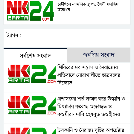
চাটখিলে নান্দনিক স্থাপত্যশৈলী মসজিদ
উদ্বোধন
ট্যাগস :
জনপ্রিয় সংবাদ
সর্বশেষ সংবাদ
শিবিরের মব সন্ত্রাস ও নৈরাজ্যের
প্রতিবাদে নোয়াখালীতে ছাত্রদলের
বিক্ষোভ
প্রশাসনের শর্ত লঙ্ঘন করে উস্কানি ও
মিথ্যাচার করেছে হেফাজত ও
কওমীরা- দাবি হেযবুত তওহীদের
উসকানি ও নৈরাজ্য সৃষ্টির অপচেষ্টার