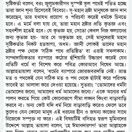
সৃষ্টিকর্তা বলেন, বরং জুলুমকারীগন সুস্পষ্ট ভূল পথেই পতিত হচ্ছে
তারা জ্ঞান শূন্য হিসেবেই বিবেচ্য। সূ-মহান স্রষ্টা মানুষকে জ্ঞান দান
করেছেন, তার যথাযথ প্রয়োগ ও পরিচর্যা করেই ধর্মকে চিনতে
হবে। এ মর্মে বলা যায় যে, তারা মহান স্রষ্টার প্রতি কৃতজ্ঞ এবং
সহনশীল হতেই হবে। যে কৃতজ্ঞ হয়, সেতো কেবল নিজ কল্যানের
জন্য কৃতজ্ঞ হয়- আর যে অকৃতজ্ঞ হয়, সেই মানুষেরাই মহান
সৃষ্টিকর্তার নিকট হতভাগ্য, অধম। জ্ঞানী লোকই তাদের মহান
স্রষ্টার পক্ষ থেকে ‘সঠিক পথে প্রতিষ্ঠিত’ বা এরাই সফলকাম।
সাম্প্রদায়িকতার ব্যাপারে কঠোর হুঁশিয়ারি উচ্চারণ করেই যেন
প্রতিটি ধর্মে বা বিশেষ করে পবিত্র কোরআনে নিষেধ আছে।
আল্লাহতায়ালা বলেন, ‘ধর্মের ব্যাপারে জোরজবরদস্তি নেই। ভ্রান্ত
মত ও পথকেই যেন সঠিক মত ও পথ থেকে ছাঁটাই করে পরিশুদ্ধ
ভাবেই তা আলাদা করে দেওয়া হয়েছে। সুতরাং ‘’তোমাদের ধর্মটা
তোমাদের জন্যে, আমাদের ধর্ম আমাদের জন্যে।’ একে অন্যের ধর্ম
পালন করতে গিয়ে কেউ কোনোরূপে সীমা লঙ্ঘন কিংবা বাড়াবাড়ি
করবে না। অন্য কেউ যদি ধর্ম নিয়ে বাড়াবাড়ি করেও ফেলে তবে
ভুলেও যেন কোনো মানুষ এই ধরনের হীন ও জঘন্য কাজের সাথে
নিজেকে সম্পৃক্ত না করে। এই বিষয়টিই নসিহত স্বরূপ মুমিনদের
উদ্দেশে আল্লাহ তায়ালা বলেন, ‘হে ঈমানদারগণ! তারা আল্লাহকে