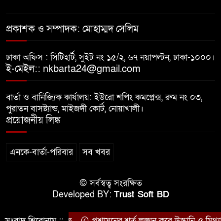
গভীর রাতে চাচীর ঘরে ভাতিজা,
প্রকাশক ও সম্পাদক: মোহাম্মদ সেলিম
পুরুষাঙ্গ কেটে উধাও চাচী
ঢাকা অফিস : সিটিহার্ট, সুইট নং ১৫/২, ৬৭ নয়াপল্টন, ঢাকা-১০০০।
নোয়াখালীতে র‌্যাবের অভিযান: ২
ই-মেইল:: nkbarta24@gmail.com
চাঞ্চল্যকর হত্যা মামলার আসামিসহ
গ্রেপ্তার ৪
বার্তা ও বানিজ্যিক কার্যালয়: ইউরো শপিং কমপ্লেক্স, রুম নং ০৩,
পুরাতন বাসষ্ট্যান্ড, মাইজদী কোর্ট, নোয়াখালী।
বাসি খাবার বিক্রির অভিযোগ, দুই
প্রয়োজনীয় লিঙ্ক
বিরিয়ানি হাউজকে জরিমানা
এনকে-বার্তা-পরিবার
সব খবর
© সর্বস্বত্ব সংরক্ষিত
Developed BY:
Trust Soft BD
ছাত্রদলের বিক্ষোভ
সংবাদ শিরোনাম ::
প্রশাসনের শর্ত লঙ্ঘন করে উস্কানি ও মিথ্যা