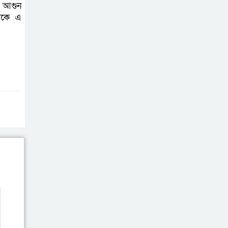
র আগুন
শিক্ষিকার বিরুদ্ধে দুর্নীতির অভিযোগ,
থেকে এ
দ্রুত তদন্ত ও বদলির দাবি
রাষ্ট্রের আদর্শ
পরিবর্তন জরুরি:
ইমাম সেলিম
নোয়াখালীতে ইসলামী
মহা-সমাবেশ সফল
করতে মতবিনিময়
সভা
প্রাইেভেট পড়তে
গিয়ে শিক্ষিকার বাবা
হাতে ধর্ষণের শিকার
স্কুলছাত্রী