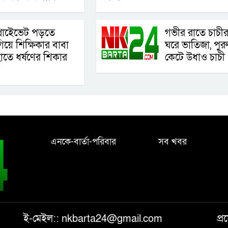
্রাইেভেট পড়তে
গভীর রাতে চাচী
িয়ে শিক্ষিকার বাবা
ঘরে ভাতিজা, পুরুষ
াতে ধর্ষণের শিকার
কেটে উধাও চাচী
এনকে-বার্তা-পরিবার
সব খবর
ই-মেইল:: nkbarta24@gmail.com
প্