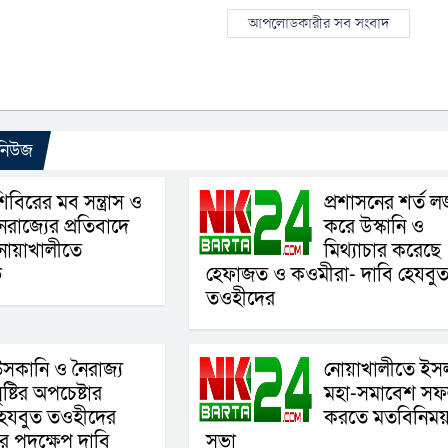
আপলোডকারীর সব সংবাদ
 নিউজ
িবিরের মব সন্ত্রাস ও
প্রশাসনের শর্ত লঙ
ৈরাজ্যের প্রতিবাদে
করে উস্কানি ও
নোয়াখালীতে
মিথ্যাচার করেছে
ভ
হেফাজত ও কওমীরা- দাবি হেযবু
তওহীদের
সকানি ও নৈরাজ্য
নোয়াখালীতে ইস
ৃষ্টির অপচেষ্টার
মহা-সমাবেশ স
েযবুত তওহীদের
করতে মতবিনিম
ের পদক্ষেপ দাবি
সভা