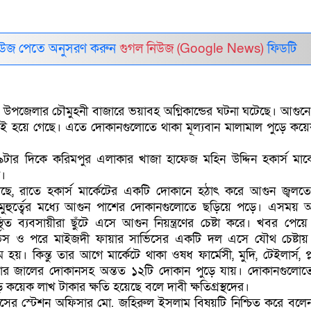
নিউজ পেতে অনুসরণ করুন
গুগল নিউজ (Google News)
ফিডটি
 উপজেলার চৌমুহনী বাজারে ভয়াবহ অগ্নিকান্ডের ঘটনা ঘটেছে। আগুনে
াই হয়ে গেছে। এতে দোকানগুলোতে থাকা মূল্যবান মালামাল পুড়ে কয়
৯টার দিকে করিমপুর এলাকার খাজা হাফেজ মহিন উদ্দিন হকার্স মার্
ে।
া গেছে, রাতে হকার্স মার্কেটের একটি দোকানে হঠাৎ করে আগুন জ্বলত
হুর্ত্বের মধ্যে আগুন পাশের দোকানগুলোতে ছড়িয়ে পড়ে। এসময় 
িত ব্যবসায়ীরা ছুঁটে এসে আগুন নিয়ন্ত্রণের চেষ্টা করে। খবর পেয়ে 
্ভিস ও পরে মাইজদী ফায়ার সার্ভিসের একটি দল এসে যৌথ চেষ্টা
ম হয়। কিন্তু তার আগে মার্কেটে থাকা ওষধ ফার্মেসী, মুদি, টেইলার্স, প্ল
রার জালের দোকানসহ অন্তত ১২টি দোকান পুড়ে যায়। দোকানগুলোত
ে কয়েক লাখ টাকার ক্ষতি হয়েছে বলে দাবী ক্ষতিগ্রস্থদের।
ভিসের স্টেশন অফিসার মো. জহিরুল ইসলাম বিষয়টি নিশ্চিত করে বলে