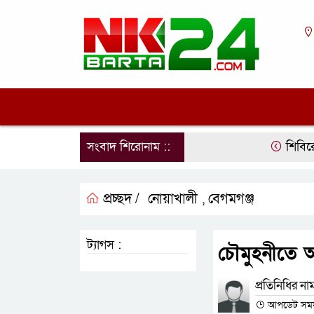
সংবাদ শিরোনাম ::
শিবিরের মব স
প্রচ্ছদ /
নোয়াখালী
বেগমগঞ্জ
,
ট্যাগস :
চৌমুহনীতে 
প্রতিনিধির না
আপডেট সময় :