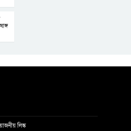
র
াঙ্গ
রয়োজনীয় লিঙ্ক