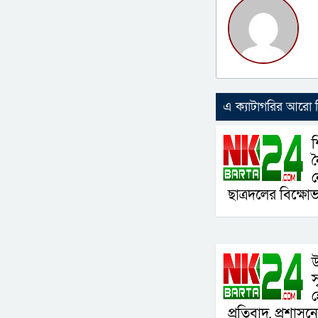
এ ক্যাটাগরির আরো
শ
ন
ছাত্রদলের বিক্ষো
উ
স
হ
প্রতিবাদ, প্রশাসন