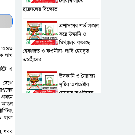
নোয়াখালীতে
ছাত্রদলের বিক্ষোভ
প্রশাসনের শর্ত লঙ্ঘন
করে উস্কানি ও
মিথ্যাচার করেছে
 অন্তত
হেফাজত ও কওমীরা- দাবি হেযবুত
েক লাখ
তওহীদের
কেটে এ
উসকানি ও নৈরাজ্য
ে দেখে
সৃষ্টির অপচেষ্টার
আগুনের
হেযবুত তওহীদের
প্রথমে
প্রতিবাদ, প্রশাসনের পদক্ষেপ দাবি
য় আগুন
াস্টিক,
ে থাকা
ভাঙ্গা ২ নং সদরদী
সরকারি প্রাথমিক
ন, খবর
বিদ্যালয়ের প্রধান