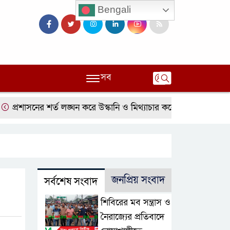
Bengali
সব
রশাসনের শর্ত লঙ্ঘন করে উস্কানি ও মিথ্যাচার করেছে হেফাজত ও কওমী
জনপ্রিয় সংবাদ
সর্বশেষ সংবাদ
শিবিরের মব সন্ত্রাস ও
নৈরাজ্যের প্রতিবাদে