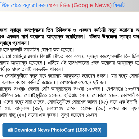
নিউজ পেতে অনুসরণ করুন
গুগল নিউজ (Google News)
ফিডটি
র উপজেলা স্বাস্থ্য কমপ্লেক্সের তিন চিকিৎসক ও একজন কর্মচার
হয়েছেন। এরআগে আরও একজন নার্স করোনায় আক্রান্ত হয়েছিলেন।
্লেক্সটি লকডাউন ঘোষনা করেছে স্বাস্থ্য প্রশাসন।
ার দিকে হাসপাতলটি লকডাউন ঘোষণা করা হয়েছে।
জন ডা. মো মোমিনুর রহমান বিষয়টি নিশ্চিত করে বলেন, স্বাস্থ্য কমপ্লে
ন কর্মচারী নতুন করোনায় আক্রান্ত হয়েছেন। এনিয়ে ওই হাসপাতাল
ছেন। পরবর্তী নির্দেশ না দেওয়া পর্যন্ত হাসপাতালটি লকডাউন থাকবে।
ঞ্জ ও সোনাইমুড়ীতে নতুন করে করোনায় আক্রান্ত হয়েছেন ৪জন। যার
 ব্যক্তির মেয়ে ও একজন ব্যাংক কর্মকর্তা রয়েছেন। বেগমগঞ্জে রয়েছ
রান্তের সংখ্যাঃ জেলায় মোট আক্রান্তের সংখ্যা ১৯০জন। বেগমগঞ্জে 
টে ২০, চাটখিলে ১৬, সোনাইমুড়ীতে ১৫জন, হাতিয়ায় ৫জন, সেনবাগ
সুবর্ণচর উপজেলায় ৫জন। এদের মধ্যে মারা গেছেন, সোনাইমুড়ীতে 
ালি প্রবাসী, সেনবাগে এক রাজমেস্ত্রী মো. আক্কাস (৪৮), বেগমগঞ্জে
এক ব্যবসায়ী ও সোনাইমুড়ীতে ফখরুল ইসলাম বাচ্চু (৫৯) নামের এক