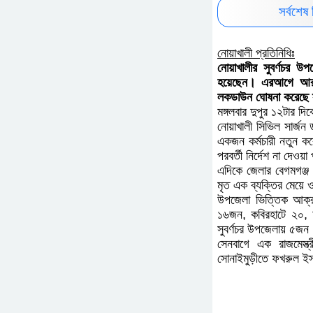
সর্বশেষ 
নোয়াখালী প্রতিনিধিঃ
নোয়াখালীর সুবর্ণচ
করোনায় আক্রান্ত 
উপজেলা স্বাস্থ্য কমপ
মঙ্গলবার দুপুর ১২ট
নোয়াখালী সিভিল সার্
তিন চিকিৎসক ও একজ
করোনায় আক্রান্ত হয়ে
এদিকে জেলার বেগমগ
সোনাইমুড়ীতে মৃত এক
জন।
উপজেলা ভিত্তিক আক্
সদরে ১৬জন, কবিরহা
কোম্পানীগঞ্জ ৫ ও 
আলম (৪৫) নামে এক ইত
হোসেন (৩০) নামের 