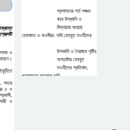
প্রশাসনের শর্ত লঙ্ঘন
করে উস্কানি ও
মিথ্যাচার করেছে
ী নতুন
হেফাজত ও কওমীরা- দাবি হেযবুত
 ঘটনায়
তওহীদের
ক্সেটির
উসকানি ও নৈরাজ্য
ের ৫জন
সৃষ্টির অপচেষ্টার
হেযবুত তওহীদের
 মধ্যে
প্রতিবাদ, প্রশাসনের পদক্ষেপ দাবি
েন দুই
১০৬জন,
ভাঙ্গা ২ নং সদরদী
ে ২জন,
সরকারি প্রাথমিক
মোরশেদ
বিদ্যালয়ের প্রধান
 তারেক
শিক্ষিকার বিরুদ্ধে দুর্নীতির অভিযোগ,
 কৃষক।