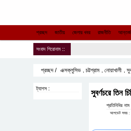
ঢ
প্রচ্ছদ
জাতীয়
জেলার খবর
রাজনীতি
আ
সংবাদ শিরোনাম ::
প্রচ্ছদ /
এক্সক্লুসিভ
চট্টগ্রাম
নোয়াখালী
,
,
,
ট্যাগস :
সুবর্ণচরে 
প্রতিনিধির না
আপডেট সময় : 