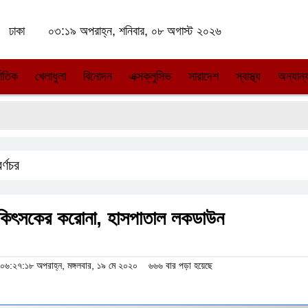
াকা
০৩:১৯ অপরাহ্ন, শনিবার, ০৮ অগাস্ট ২০২৬
ন্তর্জাতিক
খেলাধুলা
বিনোদন
এক্সক্লুসিভ
সারাদেশ
স্বাস্থ্য
সুবর্ণচর
তিন চিকিৎসকের করোনা, হাসপাতাল লকডাউন
ম
০৬:২৭:১৮ অপরাহ্ন, মঙ্গলবার, ১৯ মে ২০২০
৬৬৬ বার পড়া হয়েছে