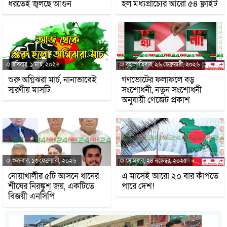
ধরতেই জ্বলছে আগুন
হল মধ্যপ্রাচ্যের আরো ৫৪ ফ্লাইট
রবিবার, ১ মার্চ, ২০২৬
বৃহস্পতিবার, ২৬ ফেব্রুয়ারী, ২০২৬
শুরু অগ্নিঝরা মার্চ, নানাভাবেই
গণভোটের ফলাফলে বড়
স্মরণীয় মাসটি
সংশোধনী, নতুন সংশোধনী
অনুযায়ী গেজেট প্রকাশ
শুক্রবার, ১৩ ফেব্রুয়ারী, ২০২৬
সোমবার, ২৪ নভেম্বর, ২০২৫
নোয়াখালীর ৫টি আসনে ধানের
এ মাসেই আরো ২০ বার কাঁপতে
শীষের নিরঙ্কুশ জয়, একটিতে
পারে দেশ!
বিজয়ী এনসিপি