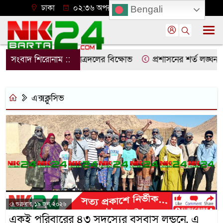
ঢাকা
০২:৩৬ অপরাহ্ন, রবিবার, ০৯ অগাস্ট ২০২৬
Bengali
রতিবাদে নোয়াখালীতে ছাত্রদলের বিক্ষোভ
সংবাদ শিরোনাম ::
প্রশাসনের শর্ত লঙ্ঘন কর
এক্সক্লুসিভ
শুক্রবার, ১৯ জুন, ২০২৬
একই পরিবারের ৪৩ সদস্যের বসবাস লন্ডনে, এ