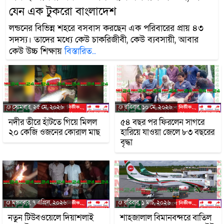
যেন এক টুকরো বাংলাদেশ
লন্ডনের বিভিন্ন শহরে বসবাস করছেন এক পরিবারের প্রায় ৪৩
সদস্য। তাদের মধ্যে কেউ চাকরিজীবী, কেউ ব্যবসায়ী, আবার
কেউ উচ্চ শিক্ষায়
বিস্তারিত..
সোমবার, ২৫ মে, ২০২৬
রবিবার, ১০ মে, ২০২৬
নদীর তীরে হাঁটতে গিয়ে মিলল
৫৪ বছর পর ফিরলেন সাগরে
২০ কেজি ওজনের কোরাল মাছ
হারিয়ে যাওয়া জেলে ৮৩ বছরের
বৃদ্ধা
মঙ্গলবার, ৭ এপ্রিল, ২০২৬
রবিবার, ১ মার্চ, ২০২৬
নতুন টিউবওয়েলে দিয়াশলাই
শাহজালাল বিমানবন্দরে বাতিল