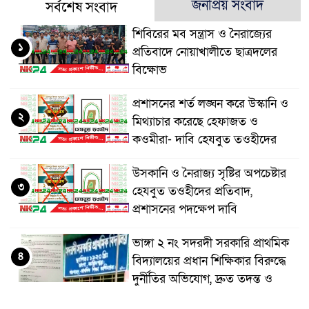
জনপ্রিয় সংবাদ
সর্বশেষ সংবাদ
শিবিরের মব সন্ত্রাস ও নৈরাজ্যের
১
প্রতিবাদে নোয়াখালীতে ছাত্রদলের
বিক্ষোভ
প্রশাসনের শর্ত লঙ্ঘন করে উস্কানি ও
২
মিথ্যাচার করেছে হেফাজত ও
কওমীরা- দাবি হেযবুত তওহীদের
উসকানি ও নৈরাজ্য সৃষ্টির অপচেষ্টার
৩
হেযবুত তওহীদের প্রতিবাদ,
প্রশাসনের পদক্ষেপ দাবি
ভাঙ্গা ২ নং সদরদী সরকারি প্রাথমিক
৪
বিদ্যালয়ের প্রধান শিক্ষিকার বিরুদ্ধে
দুর্নীতির অভিযোগ, দ্রুত তদন্ত ও
বদলির দাবি