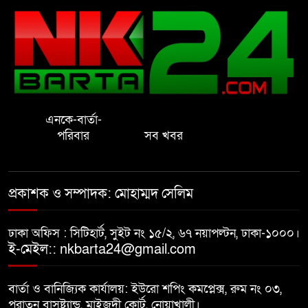
সেলিম
নোয়াখালীতে ইসলামী মহা-সমাবেশ
সফল করতে মতবিনিময় সভা
এনকে-বার্তা-
প্রাইেভেট পড়তে গিয়ে শিক্ষিকার বাবা
পরিবার
সব খবর
হাতে ধর্ষণের শিকার স্কুলছাত্রী
গভীর রাতে চাচীর ঘরে ভাতিজা,
প্রকাশক ও সম্পাদক: মোহাম্মদ সেলিম
পুরুষাঙ্গ কেটে উধাও চাচী
ঢাকা অফিস : সিটিহার্ট, সুইট নং ১৫/২, ৬৭ নয়াপল্টন, ঢাকা-১০০০।
নোয়াখালীতে র‌্যাবের অভিযান: ২
ই-মেইল:: nkbarta24@gmail.com
চাঞ্চল্যকর হত্যা মামলার আসামিসহ
গ্রেপ্তার ৪
বার্তা ও বানিজ্যিক কার্যালয়: ইউরো শপিং কমপ্লেক্স, রুম নং ০৩,
পুরাতন বাসষ্ট্যান্ড, মাইজদী কোর্ট, নোয়াখালী।