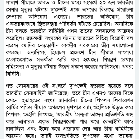
লাদাখ সীমান্তে ভারত ও চীনের মধ্যে সংঘর্ষে ২০ জন ভারতীয়
সেনার মৃত্যুর ঘটনায় দু’দেশই একে অপরের বিরুদ্ধে প্ররোচনা
দেওয়ার অভিযোগ এনেছে। ভারতের অভিযোগ, চীন
একতরফাভাবে স্থিতাবস্থার পরিবর্তন ঘটাতে চেয়েছিল। অন্যদিকে
চীন বলছে ভারতীয় বাহিনীই প্রথম তাদের সদস্যদের আক্রমণ
করেছিল। রক্তক্ষয়ী সংঘর্ষের ঘটনায় ভারতের বিভিন্ন বিরোধী দল
নরেন্দ্র মোদির নেতৃত্বাধীন কেন্দ্রীয় সরকারের তীব্র সমালোচনা
করেছে। অন্যদিকে, হিমাচল প্রদেশে চীন সীমান্ত লাগোয়া
জেলাগুলোতে সতর্কতা জারি করা হয়েছে। নিয়ন্ত্রণ রেখায়
সহিংসতা ও মৃত্যুর ঘটনায় উদ্বেগ প্রকাশ করেছে জাতিসংঘ। খবর:
বিবিসি।
গত সোমবারের ওই সংঘর্ষে দু’পক্ষেই হতাহত হয়েছে বলে
ভারতীয় সেনাবাহিনী জানিয়েছে। তবে চীন এখনও তাদের দিকে
কোনো হতাহতের সংখ্যা জানায়নি। চীনের পিপলস লিবারেশন
আর্মির পশ্চিম সীমান্ত অঞ্চলের মুখপাত্র ঝ্যাং শুইলিকে উদ্ধৃত করে
পিপলস ডেইলি লিখেছে, ‘ভারতীয় সৈন্যরা তাদের প্রতিশ্রুতি ভঙ্গ
করে আবারও প্রকৃত নিয়ন্ত্রণরেখা পার করে বেআইনি কাজ
চালাচ্ছিল এবং ইচ্ছে করে প্ররোচনা দেয় আর চীনা বাহিনীকে
আক্রমণ করে। তারই ফলশ্রুতিতে দু’পক্ষের মধ্যে ‘ভয়ঙ্কর’