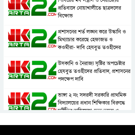
শিবিরের মব সন্ত্রাস ও নৈরাজ্যের
প্রতিবাদে নোয়াখালীতে ছাত্রদলের
বিক্ষোভ
প্রশাসনের শর্ত লঙ্ঘন করে উস্কানি ও
মিথ্যাচার করেছে হেফাজত ও
কওমীরা- দাবি হেযবুত তওহীদের
উসকানি ও নৈরাজ্য সৃষ্টির অপচেষ্টার
হেযবুত তওহীদের প্রতিবাদ, প্রশাসনের
পদক্ষেপ দাবি
ভাঙ্গা ২ নং সদরদী সরকারি প্রাথমিক
বিদ্যালয়ের প্রধান শিক্ষিকার বিরুদ্ধে
দুর্নীতির অভিযোগ, দ্রুত তদন্ত ও
বদলির দাবি
রাষ্ট্রের আদর্শ পরিবর্তন জরুরি: ইমাম