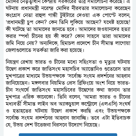
মোদির নেতৃত্বাধীন কেন্দ্রীয় সরকারের তীব্র সমালোচনা করেছে। এ
ঘটনায় প্রধানমন্ত্রী নরেন্দ্র মোদির নীরবতার সমালোচনা করেছেন
কংগ্রেস নেতা রাহুল গান্ধী টুইটারে দেওয়া এক পোস্টে বলেন,
‘প্রধানমন্ত্রী চুপ কেন? কেন তিনি লুকিয়ে আছেন? যথেষ্ট হয়েছে!
কী ঘটেছে তা আমাদের জানতে হবে। আমাদের জওয়ানদের হত্যা
করার স্পর্ধা চীনের হয় কী করে? কোন সাহসে তারা আমাদের
জমি নিয়ে নেয়? অন্যদিকে, হিমাচল প্রদেশে চীন সীমান্ত লাগোয়া
জেলাগুলোতে সতর্কতা জারি করা হয়েছে।
নিয়ন্ত্রণ রেখায় ভারত ও চীনের মধ্যে সহিংসতা ও মৃত্যুর ঘটনায়
উদ্বেগ প্রকাশ করে জাতিসংঘ মহাসচিব অ্যান্তোনিও গুতেরেস তার
মুখপাত্রের মাধ্যমে উভয়পক্ষকে ‘সর্বোচ্চ সংযম প্রদর্শনের আহ্বান
জানিয়েছেন। মঙ্গলবার নিয়মিত প্রেস ব্রিফিংয়ে অংশ নিয়ে ভারত-
চীন সংঘর্ষে জাতিসংঘ মহাসচিবের উদ্বেগের কথা জানান তার
মুখপাত্র এরিক কানেকো। তিনি বলেন, ‘আমরা ভারত ও চীনের
মধ্যবর্তী সীমান্ত লাইন অব অ্যাকচুয়াল কন্ট্রোলে (এলএসি) সংঘর্ষ
ও হতাহতের ঘটনায় উদ্বেগ প্রকাশ করছি এবং উভয়পক্ষকে
সর্বোচ্চ সংযম প্রদর্শনের আহ্বান জানাচ্ছি। তবে এটা ইতিবাচক
যে, উভয় দেশ উত্তেজনা নিরসনে উদ্যোগ নিয়েছে।