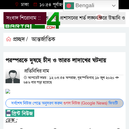
ঢাকা
১০:৫৪ পূর্বাহ্ন, বৃহস্পতিবার, ০৬ অগাস্ট ২০২৬
Bengali
ীতে ছাত্রদলের বিক্ষোভ
সংবাদ শিরোনাম ::
প্রশাসনের শর্ত লঙ্ঘন করে উস্কানি ও মি
প্রচ্ছদ /
আন্তর্জাতিক
পরস্পরকে দুষছে চীন ও ভারত লাদাখের ঘটনায়
প্রতিনিধির নাম
আপডেট সময় : ১২:০৩:৫৪ অপরাহ্ন, বৃহস্পতিবার, ১৮ জুন ২০২০
৬৪৬ বার পড়া হয়েছে
সর্বশেষ নিউজ পেতে অনুসরণ করুন
গুগল নিউজ (Google News)
ফিডটি
ডেস্ক :