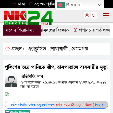
ঢাকা
০৫:৩৮ পূর্বাহ্ন, বৃহস্পতিবার, ০৬ অগাস্ট ২০২৬
Bengali
্রতিবাদে নোয়াখালীতে ছাত্রদলের বিক্ষোভ
সংবাদ শিরোনাম ::
প্রশাসনের শর্ত লঙ্ঘন ক
প্রচ্ছদ /
এক্সক্লুসিভ
নোয়াখালী
বেগমগঞ্জ
,
,
পুলিশের ভয়ে পানিতে ঝাঁপ, হাসপাতালে ব্যবসায়ীর মৃত্যু
প্রতিনিধির নাম
আপডেট সময় : ০৯:৪৮:১৩ অপরাহ্ন, সোমবার, ২২ জুন ২০২০
৬১৭
বার পড়া হয়েছে
সর্বশেষ নিউজ পেতে অনুসরণ করুন
গুগল নিউজ (Google News)
ফিডটি