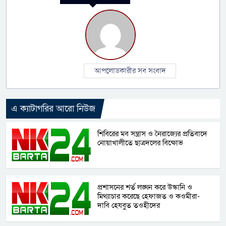
আপলোডকারীর সব সংবাদ
এ ক্যাটাগরির আরো নিউজ
শিবিরের মব সন্ত্রাস ও নৈরাজ্যের প্রতিবাদে
নোয়াখালীতে ছাত্রদলের বিক্ষোভ
প্রশাসনের শর্ত লঙ্ঘন করে উস্কানি ও
মিথ্যাচার করেছে হেফাজত ও কওমীরা-
দাবি হেযবুত তওহীদের