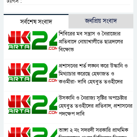
ট্যাগস :
জনপ্রিয় সংবাদ
সর্বশেষ সংবাদ
শিবিরের মব সন্ত্রাস ও নৈরাজ্যের
প্রতিবাদে নোয়াখালীতে ছাত্রদলের
বিক্ষোভ
প্রশাসনের শর্ত লঙ্ঘন করে উস্কানি ও
মিথ্যাচার করেছে হেফাজত ও
কওমীরা- দাবি হেযবুত তওহীদের
উসকানি ও নৈরাজ্য সৃষ্টির অপচেষ্টার
হেযবুত তওহীদের প্রতিবাদ, প্রশাসনের
পদক্ষেপ দাবি
ভাঙ্গা ২ নং সদরদী সরকারি প্রাথমিক