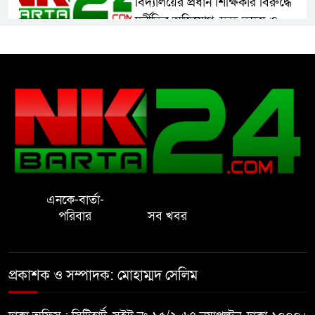
বিদ্যালয়ের প্রধান শিক্ষিকার বিরুদ্ধে
দুর্নীতির অভিযোগ, দ্রুত তদন্ত ও
বদলির দাবি
রাষ্ট্রের আদর্শ পরিবর্তন জরুরি: ইমাম
সেলিম
নোয়াখালীতে ইসলামী মহা-সমাবেশ
সফল করতে মতবিনিময় সভা
এনকে-বার্তা-
প্রাইেভেট পড়তে গিয়ে শিক্ষিকার বাবা
পরিবার
সব খবর
হাতে ধর্ষণের শিকার স্কুলছাত্রী
গভীর রাতে চাচীর ঘরে ভাতিজা,
প্রকাশক ও সম্পাদক: মোহাম্মদ সেলিম
পুরুষাঙ্গ কেটে উধাও চাচী