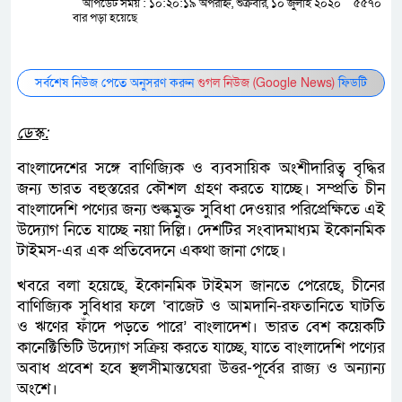
আপডেট সময় : ১০:২০:১৯ অপরাহ্ন, শুক্রবার, ১০ জুলাই ২০২০
৫৫৭০
বার পড়া হয়েছে
সর্বশেষ নিউজ পেতে অনুসরণ করুন
গুগল নিউজ (Google News)
ফিডটি
ডেস্ক:
বাংলাদেশের সঙ্গে বাণিজ্যিক ও ব্যবসায়িক অংশীদারিত্ব বৃদ্ধির
জন্য ভারত বহুস্তরের কৌশল গ্রহণ করতে যাচ্ছে। সম্প্রতি চীন
বাংলাদেশি পণ্যের জন্য শুল্কমুক্ত সুবিধা দেওয়ার পরিপ্রেক্ষিতে এই
উদ্যোগ নিতে যাচ্ছে নয়া দিল্লি। দেশটির সংবাদমাধ্যম ইকোনমিক
টাইমস-এর এক প্রতিবেদনে একথা জানা গেছে।
খবরে বলা হয়েছে, ইকোনমিক টাইমস জানতে পেরেছে, চীনের
বাণিজ্যিক সুবিধার ফলে ‘বাজেট ও আমদানি-রফতানিতে ঘাটতি
ও ঋণের ফাঁদে পড়তে পারে’ বাংলাদেশ। ভারত বেশ কয়েকটি
কানেক্টিভিটি উদ্যোগ সক্রিয় করতে যাচ্ছে, যাতে বাংলাদেশি পণ্যের
অবাধ প্রবেশ হবে স্থলসীমান্তঘেরা উত্তর-পূর্বের রাজ্য ও অন্যান্য
অংশে।