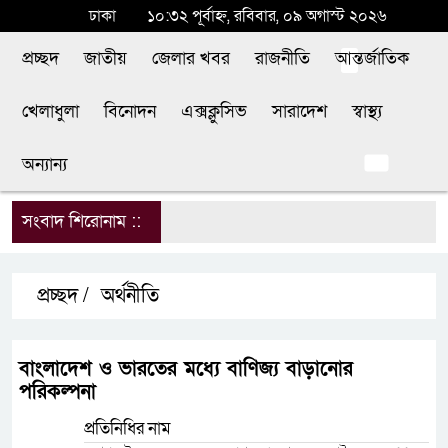
ঢাকা
১০:৩২ পূর্বাহ্ন, রবিবার, ০৯ অগাস্ট ২০২৬
প্রচ্ছদ
জাতীয়
জেলার খবর
রাজনীতি
আন্তর্জাতিক
খেলাধুলা
বিনোদন
এক্সক্লুসিভ
সারাদেশ
স্বাস্থ্য
অন্যান্য
সংবাদ শিরোনাম ::
শি
প্রচ্ছদ /
অর্থনীতি
বাংলাদেশ ও ভারতের মধ্যে বাণিজ্য বাড়ানোর
পরিকল্পনা
প্রতিনিধির নাম