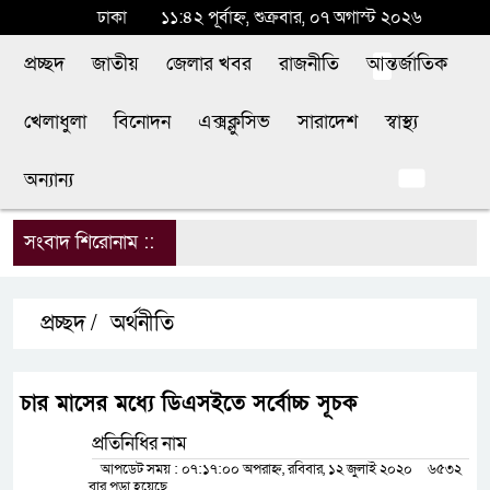
ঢাকা
১১:৪২ পূর্বাহ্ন, শুক্রবার, ০৭ অগাস্ট ২০২৬
প্রচ্ছদ
জাতীয়
জেলার খবর
রাজনীতি
আন্তর্জাতিক
খেলাধুলা
বিনোদন
এক্সক্লুসিভ
সারাদেশ
স্বাস্থ্য
অন্যান্য
সংবাদ শিরোনাম ::
শি
প্রচ্ছদ /
অর্থনীতি
চার মাসের মধ্যে ডিএসইতে সর্বোচ্চ সূচক
প্রতিনিধির নাম
আপডেট সময় : ০৭:১৭:০০ অপরাহ্ন, রবিবার, ১২ জুলাই ২০২০
৬৫৩২
বার পড়া হয়েছে