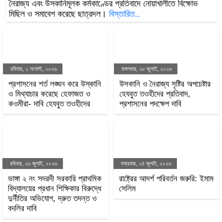
সন্ত্রাস, নৈরাজ্য এবং উসকানিমূলক কর্মকাণ্ডের প্রতিবাদে
নোয়াখালীতে বিক্ষোভ মিছিল ও সমাবেশ করেছে ছাত্রদল।
বিস্তারিত..
রবিবার, ২ অগাস্ট, ২০২৬
মঙ্গলবার, ২৮ জুলাই, ২০২৬
প্রশাসনের শর্ত লঙ্ঘন করে
উসকানি ও নৈরাজ্য সৃষ্টির
উস্কানি ও মিথ্যাচার করেছে
অপচেষ্টার হেযবুত তওহীদের
হেফাজত ও কওমীরা- দাবি
প্রতিবাদ, প্রশাসনের পদক্ষেপ
হেযবুত তওহীদের
দাবি
রবিবার, ২৬ জুলাই, ২০২৬
শুক্রবার, ২৪ জুলাই, ২০২৬
ভাঙ্গা ২ নং সদরদী সরকারি
রাষ্ট্রের আদর্শ পরিবর্তন জরুরি:
প্রাথমিক বিদ্যালয়ের প্রধান
ইমাম সেলিম