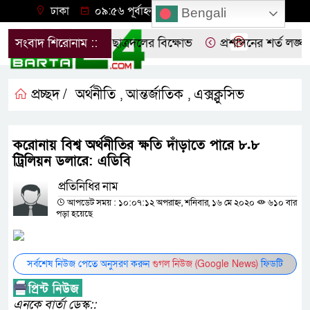
ঢাকা
০৯:৫৬ পূর্বাহ্ন, বৃহস্পতিবার, ০৬ অগাস্ট ২০২৬
Bengali
প্রতিবাদে নোয়াখালীতে ছাত্রদলের বিক্ষোভ
সংবাদ শিরোনাম ::
প্রশাসনের শর্ত লঙ্ঘন 
প্রচ্ছদ /
অর্থনীতি
আন্তর্জাতিক
এক্সক্লুসিভ
,
,
করোনায় বিশ্ব অর্থনীতির ক্ষতি দাঁড়াতে পারে ৮.৮
ট্রিলিয়ন ডলারে: এডিবি
প্রতিনিধির নাম
আপডেট সময় : ১০:০৭:১২ অপরাহ্ন, শনিবার, ১৬ মে ২০২০
৬১০ বার
পড়া হয়েছে
সর্বশেষ নিউজ পেতে অনুসরণ করুন
গুগল নিউজ (Google News)
ফিডটি
এনকে বার্তা ডেস্ক::