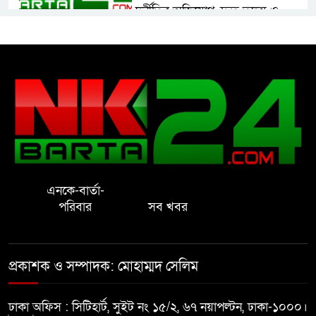
দুর্নীতির অভিযোগ, দ্রুত তদন্ত ও
বদলির দাবি
রাষ্ট্রের আদর্শ পরিবর্তন জরুরি: ইমাম
সেলিম
নোয়াখালীতে ইসলামী মহা-সমাবেশ
সফল করতে মতবিনিময় সভা
এনকে-বার্তা-
প্রাইেভেট পড়তে গিয়ে শিক্ষিকার বাবা
পরিবার
সব খবর
হাতে ধর্ষণের শিকার স্কুলছাত্রী
গভীর রাতে চাচীর ঘরে ভাতিজা,
প্রকাশক ও সম্পাদক: মোহাম্মদ সেলিম
পুরুষাঙ্গ কেটে উধাও চাচী
ঢাকা অফিস : সিটিহার্ট, সুইট নং ১৫/২, ৬৭ নয়াপল্টন, ঢাকা-১০০০।