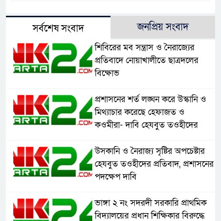
জনপ্রিয় সংবাদ
সর্বশেষ সংবাদ
শিবিরের মব সন্ত্রাস ও নৈরাজ্যের
প্রতিবাদে নোয়াখালীতে ছাত্রদলের
বিক্ষোভ
প্রশাসনের শর্ত লঙ্ঘন করে উস্কানি ও
মিথ্যাচার করেছে হেফাজত ও
কওমীরা- দাবি হেযবুত তওহীদের
উসকানি ও নৈরাজ্য সৃষ্টির অপচেষ্টার
হেযবুত তওহীদের প্রতিবাদ, প্রশাসনের
পদক্ষেপ দাবি
ভাঙ্গা ২ নং সদরদী সরকারি প্রাথমিক
বিদ্যালয়ের প্রধান শিক্ষিকার বিরুদ্ধে