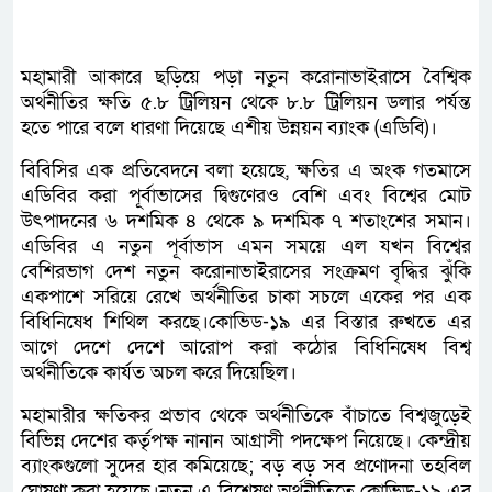
মহামারী আকারে ছড়িয়ে পড়া নতুন করোনাভাইরাসে বৈশ্বিক
অর্থনীতির ক্ষতি ৫.৮ ট্রিলিয়ন থেকে ৮.৮ ট্রিলিয়ন ডলার পর্যন্ত
হতে পারে বলে ধারণা দিয়েছে এশীয় উন্নয়ন ব্যাংক (এডিবি)।
বিবিসির এক প্রতিবেদনে বলা হয়েছে, ক্ষতির এ অংক গতমাসে
এডিবির করা পূর্বাভাসের দ্বিগুণেরও বেশি এবং বিশ্বের মোট
উৎপাদনের ৬ দশমিক ৪ থেকে ৯ দশমিক ৭ শতাংশের সমান।
এডিবির এ নতুন পূর্বাভাস এমন সময়ে এল যখন বিশ্বের
বেশিরভাগ দেশ নতুন করোনাভাইরাসের সংক্রমণ বৃদ্ধির ঝুঁকি
একপাশে সরিয়ে রেখে অর্থনীতির চাকা সচলে একের পর এক
বিধিনিষেধ শিথিল করছে।কোভিড-১৯ এর বিস্তার রুখতে এর
আগে দেশে দেশে আরোপ করা কঠোর বিধিনিষেধ বিশ্ব
অর্থনীতিকে কার্যত অচল করে দিয়েছিল।
মহামারীর ক্ষতিকর প্রভাব থেকে অর্থনীতিকে বাঁচাতে বিশ্বজুড়েই
বিভিন্ন দেশের কর্তৃপক্ষ নানান আগ্রাসী পদক্ষেপ নিয়েছে। কেন্দ্রীয়
ব্যাংকগুলো সুদের হার কমিয়েছে; বড় বড় সব প্রণোদনা তহবিল
ঘোষণা করা হয়েছে।নতুন এ বিশ্লেষণ অর্থনীতিতে কোভিড-১৯ এর