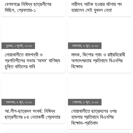
শনিবার, ৪ জুলাই, ২০২৬
বৃহস্পতিবার, ২ জুলাই, ২০২৬
বেগমগঞ্জে নিষিদ্ধ ছাত্রলীগের
নারীসহ আটক হওয়ার ঘটনায়
মিছিল, গ্রেফতার-১
পদ হারালেন সেই যুবদল নেতা
বুধবার, ১ জুলাই, ২০২৬
মঙ্গলবার, ৯ জুন, ২০২৬
নোয়াখালীতে বামপন্থী ও
মাদক, কিশোর গ্যাং ও
প্রগতিশীলের সভায় ‘অসম’
রাষ্ট্রবিরোধী অপতৎপরতার
বাণিজ্য চুক্তি বাতিলের দাবি
প্রতিবাদে বিএনপির বিক্ষোভ