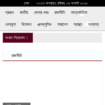
ঢাকা
০২:৫৩ অপরাহ্ন, রবিবার, ০৯ অগাস্ট ২০২৬
প্রচ্ছদ
জাতীয়
জেলার খবর
রাজনীতি
আন্তর্জাতিক
খেলাধুলা
বিনোদন
এক্সক্লুসিভ
সারাদেশ
স্বাস্থ্য
অন্যান্য
সংবাদ শিরোনাম ::
শি
রাজনীতি