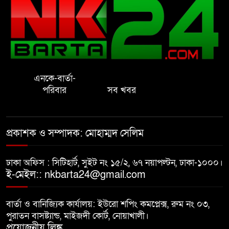
সেলিম
নোয়াখালীতে ইসলামী মহা-সমাবেশ
সফল করতে মতবিনিময় সভা
এনকে-বার্তা-
প্রাইেভেট পড়তে গিয়ে শিক্ষিকার বাবা
পরিবার
সব খবর
হাতে ধর্ষণের শিকার স্কুলছাত্রী
গভীর রাতে চাচীর ঘরে ভাতিজা,
প্রকাশক ও সম্পাদক: মোহাম্মদ সেলিম
পুরুষাঙ্গ কেটে উধাও চাচী
ঢাকা অফিস : সিটিহার্ট, সুইট নং ১৫/২, ৬৭ নয়াপল্টন, ঢাকা-১০০০।
নোয়াখালীতে র‌্যাবের অভিযান: ২
ই-মেইল:: nkbarta24@gmail.com
চাঞ্চল্যকর হত্যা মামলার আসামিসহ
গ্রেপ্তার ৪
বার্তা ও বানিজ্যিক কার্যালয়: ইউরো শপিং কমপ্লেক্স, রুম নং ০৩,
পুরাতন বাসষ্ট্যান্ড, মাইজদী কোর্ট, নোয়াখালী।
বাসি খাবার বিক্রির অভিযোগ, দুই
প্রয়োজনীয় লিঙ্ক