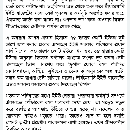
মতবিরোধ কাটছে না। তহবিলের অঙ্ক থেকে শুরু করে দীর্ঘমেয়াদি
ইইউ বাজেটের মধ্যে সেই পুনরুদ্ধার কর্মসূচি অন্তর্গত করার প্রশ্নে
ঐকমত্য অর্জন করা যাচ্ছে না। ঋণভার ভাগ করে নেওয়ার বিষয়ে
নীতিগতভাবে মৌলিক পার্থক্য থেকে গেছে।
এ অবস্থায় আপস প্রস্তাব হিসাবে ৭৫ হাজার কোটি ইউরো দুই
ভাগে ভাগ করার প্রস্তাব এনেছেন ইইউ সরকার পরিষদের প্রধান
শার্ল মিশেল। ৫০ হাজার কোটি ইউরো ঋণ এবং ২৫ হাজার কোটি
ইউরো অনুদান হিসেবে বণ্টনের মাধ্যমে সংশয় দূর করার চেষ্টা
চালাচ্ছেন তিনি। বিশেষ করে ‘ফ্রুগাল ফোর’ বলে পরিচিত
নেদারল্যান্ডস, অস্ট্রিয়া, সুইডেন ও ডেনমার্ক অনুদানের অঙ্ক যতটা
সম্ভব কম রাখার চেষ্টা চালিয়ে যাচ্ছে। দীর্ঘমেয়াদি ইইউ বাজেটের
অঙ্কও সামান্য কমানোর প্রস্তাব দিয়েছেন মিশেল।
গতকাল শনিবারের মধ্যে ইইউ নেতারা পুনরুদ্ধার কর্মসূচি সম্পর্কে
ঐকমত্যে পৌঁছাবেন বলে সম্ভাবনা দেখা দেয়। তা সত্ত্বেও নতুন
করে ব্যর্থতার আশঙ্কাও উড়িয়ে দেওয়া হচ্ছে না। সম্মেলন আজ
রোববার পর্যন্তও গড়াতে পারে। তাতেও লাভ না হলে চলতি
মাসেই তৃতীয় প্রচেষ্টার পরিকল্পনা রাখা হয়েছে। তখন গ্রীষ্মকালীন
বিরতির আগে ইইউ