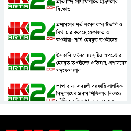
প্রতিবাদে নোয়াখালীতে ছাত্রদলের
বিক্ষোভ
প্রশাসনের শর্ত লঙ্ঘন করে উস্কানি ও
মিথ্যাচার করেছে হেফাজত ও
কওমীরা- দাবি হেযবুত তওহীদের
উসকানি ও নৈরাজ্য সৃষ্টির অপচেষ্টার
হেযবুত তওহীদের প্রতিবাদ, প্রশাসনের
পদক্ষেপ দাবি
ভাঙ্গা ২ নং সদরদী সরকারি প্রাথমিক
বিদ্যালয়ের প্রধান শিক্ষিকার বিরুদ্ধে
দুর্নীতির অভিযোগ, দ্রুত তদন্ত ও
বদলির দাবি
রাষ্ট্রের আদর্শ পরিবর্তন জরুরি: ইমাম