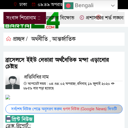
ঢাকা
০৯:৪৯ অপরাহ্ন, বৃহস্পতিবার, ০৬ অগাস্ট ২০২৬
Bengali
তিবাদে নোয়াখালীতে ছাত্রদলের বিক্ষোভ
সংবাদ শিরোনাম ::
প্রশাসনের শর্ত লঙ্ঘন করে
প্রচ্ছদ /
অর্থনীতি
আন্তর্জাতিক
,
ব্রাসেলসে ইইউ নেতারা অর্থনৈতিক মন্দা এড়ানোর
চেষ্টায়
প্রতিনিধির নাম
আপডেট সময় : ০৪:৩৪:০২ অপরাহ্ন, রবিবার, ১৯ জুলাই ২০২০
৬৮৫৯ বার পড়া হয়েছে
সর্বশেষ নিউজ পেতে অনুসরণ করুন
গুগল নিউজ (Google News)
ফিডটি
ডেস্ক রিপোর্ট::