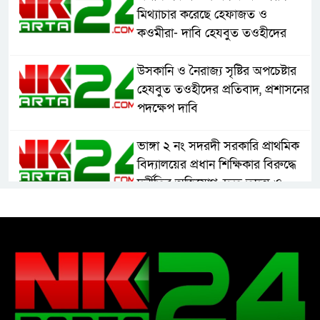
মিথ্যাচার করেছে হেফাজত ও
কওমীরা- দাবি হেযবুত তওহীদের
উসকানি ও নৈরাজ্য সৃষ্টির অপচেষ্টার
হেযবুত তওহীদের প্রতিবাদ, প্রশাসনের
পদক্ষেপ দাবি
ভাঙ্গা ২ নং সদরদী সরকারি প্রাথমিক
বিদ্যালয়ের প্রধান শিক্ষিকার বিরুদ্ধে
দুর্নীতির অভিযোগ, দ্রুত তদন্ত ও
বদলির দাবি
রাষ্ট্রের আদর্শ পরিবর্তন জরুরি: ইমাম
সেলিম
নোয়াখালীতে ইসলামী মহা-সমাবেশ