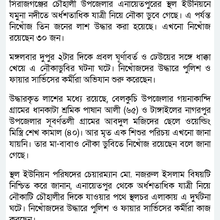
সিরাজগঞ্জের চৌহালী উপজেলার এনায়েতপুরের স্থল ইউনিয়নে
যমুনা নদীতে অর্ধশতাধিক যাত্রী নিয়ে নৌকা ডুবে গেছে। এ পর্যন্ত
নিখোঁজ তিন জনের লাশ উদ্ধার করা হয়েছে। এখনো নিখোঁজ
রয়েছেন ৩০ জন।
মঙ্গলবার দুপুর ২টার দিকে প্রবল ঘূর্ণাবর্ত ও ঢেউয়ের সঙ্গে ধাক্কা
খেয়ে এ নৌকাডুবির ঘটনা ঘটে। নিখোঁজদের উদ্ধারে পুলিশ ও
ফায়ার সার্ভিসের কর্মীরা অভিযান শুরু করেছেন।
উদ্ধারকৃত লাশের মধ্যে রয়েছে, বেলকুচি উপজেলার গয়নাকান্দি
গ্রামের ধানকাটা শ্রমিক পাষান আলী (৬৫) ও টাঙ্গাইলের নাগরপুর
উপজেলার সূবর্ণতলী গ্রামের আবদুল মজিদের ছেলে ওয়েল্ডিং
মিস্ত্রি শেখ কামাল (৪০)। আর মৃত এক শিশুর পরিচয় এখনো জানা
যায়নি। তার মা-বাবাও নৌকা ডুবিতে নিখোঁজ রয়েছেন বলে জানা
গেছে।
স্থল ইউনিয়ন পরিষদের চেয়ারম্যান মো. নজরুল ইসলাম বিষয়টি
নিশ্চিত করে জানান, এনায়েতপুর থেকে অর্ধশতাধিক যাত্রী নিয়ে
নৌকাটি চৌহালীর দিকে যাওয়ার পথে স্থলচর এলাকায় এ দুর্ঘটনা
ঘটে। নিখোঁজদের উদ্ধারে পুলিশ ও ফায়ার সার্ভিসের কর্মীরা কাজ
করছেন।