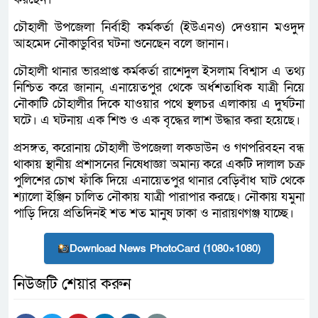
চৌহালী উপজেলা নির্বাহী কর্মকর্তা (ইউএনও) দেওয়ান মওদুদ
আহমেদ নৌকাডুবির ঘটনা শুনেছেন বলে জানান।
চৌহালী থানার ভারপ্রাপ্ত কর্মকর্তা রাশেদুল ইসলাম বিশ্বাস এ তথ্য
নিশ্চিত করে জানান, এনায়েতপুর থেকে অর্ধশতাধিক যাত্রী নিয়ে
নৌকাটি চৌহালীর দিকে যাওয়ার পথে স্থলচর এলাকায় এ দুর্ঘটনা
ঘটে। এ ঘটনায় এক শিশু ও এক বৃদ্ধের লাশ উদ্ধার করা হয়েছে।
প্রসঙ্গত, করোনায় চৌহালী উপজেলা লকডাউন ও গণপরিবহন বন্ধ
থাকায় স্থানীয় প্রশাসনের নিষেধাজ্ঞা অমান্য করে একটি দালাল চক্র
পুলিশের চোখ ফাঁকি দিয়ে এনায়েতপুর থানার বেড়িবাঁধ ঘাট থেকে
শ্যালো ইঞ্জিন চালিত নৌকায় যাত্রী পারাপার করছে। নৌকায় যমুনা
পাড়ি দিয়ে প্রতিদিনই শত শত মানুষ ঢাকা ও নারায়ণগঞ্জ যাচ্ছে।
Download News PhotoCard (1080×1080)
নিউজটি শেয়ার করুন