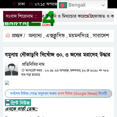
ঢাকা
০৭:১৫ অপরাহ্ন, বৃহস্পতিবার, ০৬ অগাস্ট ২০২৬
Bengali
শাসনের শর্ত লঙ্ঘন করে উস্কানি ও মিথ্যাচার করেছে হেফাজত ও কওমী
সংবাদ শিরোনাম ::
প্রচ্ছদ /
অন্যান্য
এক্সক্লুসিভ
ময়মনসিংহ
সারাদেশ
,
,
,
যমুনায় নৌকাডুবি নিখোঁজ ৩০, ৩ জনের মরাদেহ উদ্ধার
প্রতিনিধির নাম
আপডেট সময় : ০৬:২৮:২৩ অপরাহ্ন, মঙ্গলবার, ২৬ মে ২০২০
৭৮৯
বার পড়া হয়েছে
সর্বশেষ নিউজ পেতে অনুসরণ করুন
গুগল নিউজ (Google News)
ফিডটি
এনকে বার্তা ডেস্ক::