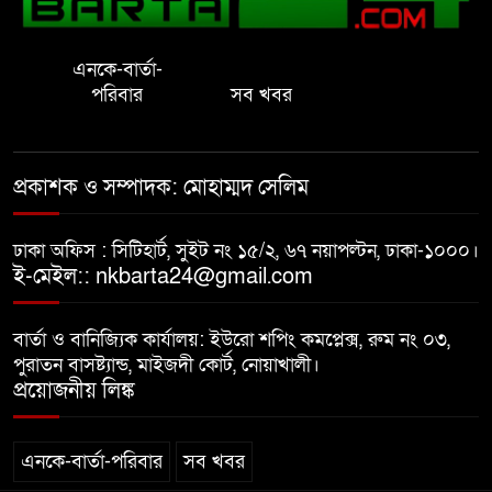
সফল করতে মতবিনিময় সভা
এনকে-বার্তা-
প্রাইেভেট পড়তে গিয়ে শিক্ষিকার বাবা
পরিবার
সব খবর
হাতে ধর্ষণের শিকার স্কুলছাত্রী
গভীর রাতে চাচীর ঘরে ভাতিজা,
প্রকাশক ও সম্পাদক: মোহাম্মদ সেলিম
পুরুষাঙ্গ কেটে উধাও চাচী
ঢাকা অফিস : সিটিহার্ট, সুইট নং ১৫/২, ৬৭ নয়াপল্টন, ঢাকা-১০০০।
নোয়াখালীতে র‌্যাবের অভিযান: ২
ই-মেইল:: nkbarta24@gmail.com
চাঞ্চল্যকর হত্যা মামলার আসামিসহ
গ্রেপ্তার ৪
বার্তা ও বানিজ্যিক কার্যালয়: ইউরো শপিং কমপ্লেক্স, রুম নং ০৩,
পুরাতন বাসষ্ট্যান্ড, মাইজদী কোর্ট, নোয়াখালী।
বাসি খাবার বিক্রির অভিযোগ, দুই
প্রয়োজনীয় লিঙ্ক
বিরিয়ানি হাউজকে জরিমানা
এনকে-বার্তা-পরিবার
সব খবর