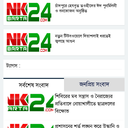
চাঁদপুরে হেযবুত তওহীদের ঈদ পুনর্মিলনী
ও বনভোজন অনুষ্ঠিত
নতুন টিউবওয়েলে দিয়াশলাই ধরতেই
জ্বলছে আগুন
ট্যাগস :
জনপ্রিয় সংবাদ
সর্বশেষ সংবাদ
শিবিরের মব সন্ত্রাস ও নৈরাজ্যের
প্রতিবাদে নোয়াখালীতে ছাত্রদলের
বিক্ষোভ
প্রশাসনের শর্ত লঙ্ঘন করে উস্কানি ও