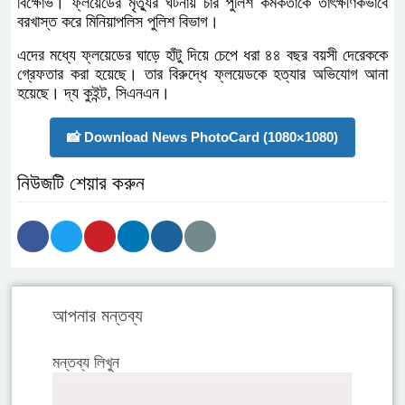
তাহলে আপনাদের সময় নষ্ট করছেন।এছাড়া আরেক সংবাদ
সম্মেলন ট্রাম্প বলেছেন, চলমান বিক্ষোভ না থামাতে পারলে
সেনাবাহিনী মোতায়েন করা হবে।
গত ২৫ মে মিনেসোটা অঙ্গরাজ্যের বড় শহর মিনিয়াপলিসে
পুলিশের হাতে জর্জ ফ্লয়েড নামে এক কৃষ্ণাঙ্গ নির্মমভাবে নিহত
হন। এরপরই শুরু হয় বিক্ষোভ। ফ্লয়েডের মৃত্যুর ঘটনায় চার
পুলিশ কর্মকর্তাকে তাৎক্ষণিকভাবে বরখাস্ত করে মিনিয়াপলিস
পুলিশ বিভাগ।
এদের মধ্যে ফ্লয়েডের ঘাড়ে হাঁটু দিয়ে চেপে ধরা ৪৪ বছর বয়সী
দেরেককে গ্রেফতার করা হয়েছে। তার বিরুদ্ধে ফ্লয়েডকে হত্যার
অভিযোগ আনা হয়েছে। দ্য কুইন্ট, সিএনএন।
📸 Download News PhotoCard (1080×1080)
নিউজটি শেয়ার করুন