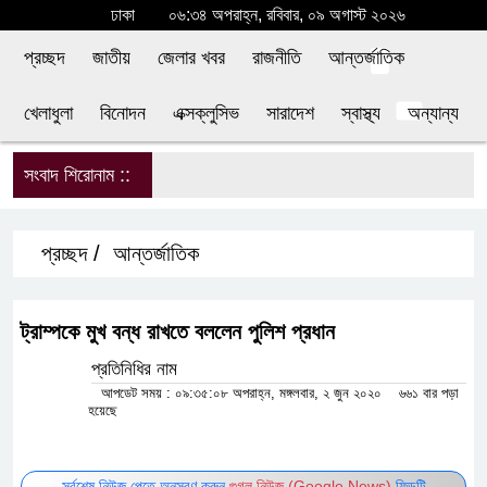
ঢাকা
০৬:৩৪ অপরাহ্ন, রবিবার, ০৯ অগাস্ট ২০২৬
প্রচ্ছদ
জাতীয়
জেলার খবর
রাজনীতি
আন্তর্জাতিক
খেলাধুলা
বিনোদন
এক্সক্লুসিভ
সারাদেশ
স্বাস্থ্য
অন্যান্য
সংবাদ শিরোনাম ::
শ
প্রচ্ছদ /
আন্তর্জাতিক
ট্রাম্পকে মুখ বন্ধ রাখতে বললেন পুলিশ প্রধান
প্রতিনিধির নাম
আপডেট সময় : ০৯:৩৫:০৮ অপরাহ্ন, মঙ্গলবার, ২ জুন ২০২০
৬৬১ বার
পড়া হয়েছে